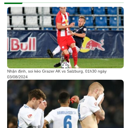
Nhận định, soi kèo Grazer AK vs Salzburg, 01h30 ngày
03/08/2024