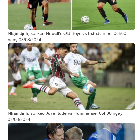
Nhận định, soi kèo Newell’s Old Boys vs Estudiantes, 06h00
ngày 03/08/2024
Nhận định, soi kèo Juventude vs Fluminense, 05h00 ngày
02/08/2024