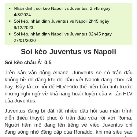
Nhận định, soi kèo Napoli vs Juventus, 2h45 ngày
4/3/2024
Soi kèo, nhận định Juventus vs Napoli 2h45 ngày
9/12/2023
Soi kèo, nhận định Napoli vs Juventus 02h45 ngày
27/01/2020
Soi kèo
Juventus
vs
Napoli
Soi kèo châu Á:
0.5
Trên sân vận động Allianz, Junveuts sẽ có trận đấu
không hề dễ dàng khi đối đầu với Napoli đang chơi rất
hay. Đây là cơ hội để HLV Pirlo thể hiện bản lĩnh trước
những nghi ngờ về khả năng huấn luyện của vị tân HLV
của Juventus.
Juventus đang bị đặt rất nhiều dấu hỏi sau màn trình
diễn thiếu thuyết phục ở trận đấu vừa rồi với Roma.
Người hâm mộ đang lên tiếng về việc Juventus chỉ
đang sống nhờ đẳng cấp của Ronaldo, khi mà siêu sao