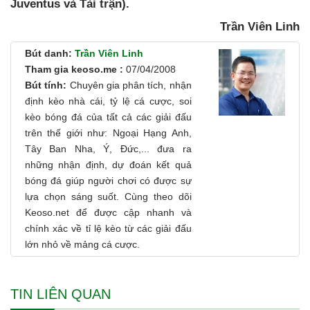
Juventus
và
Tài
trận).
Trần Viên Linh
Bút danh:
Trần Viên Linh
Tham gia keoso.me :
07/04/2008
Bút tính:
Chuyên gia phân tích, nhận
định kèo nhà cái, tỷ lệ cá cược, soi
kèo bóng đá của tất cả các giải đấu
trên thế giới như: Ngoại Hạng Anh,
Tây Ban Nha, Ý, Đức,... đưa ra
những nhận định, dự đoán kết quả
bóng đá giúp người chơi có được sự
lựa chọn sáng suốt. Cùng theo dõi
Keoso.net để được cập nhanh và
chính xác về tỉ lệ kèo từ các giải đấu
lớn nhỏ về mảng cá cược.
TIN LIÊN QUAN