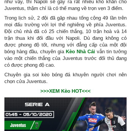
như vậy, thì Napoli sẽ gây ra rất nhiều khó khăn cho
Juventus, thậm chí là có thể mang về trọn vẹn 3 điểm.
Trong lịch sử, 2 đội đã gặp nhau tổng cộng 49 lần trên
mọi đấu trường với lợi thế nghiêng về phía Juventus.
Đội chủ nhà đã có 25 chiến thắng, 10 trận hoà và 14
trận thua khi đối đầu với Napoli. Dù đang không có
được phong độ tốt, nhưng với đẳng cấp của một đội
bóng hàng đầu, chuyên gia
Kèo Nhà Cái
vẫn tin tưởng
vào một chiến thắng của Juventus trước đối thủ đang
có được phong độ cao.
Chuyên gia soi kèo bóng đá khuyên người chơi nên
chọn cửa Juventus.
>>>XEM Kèo HOT<<<