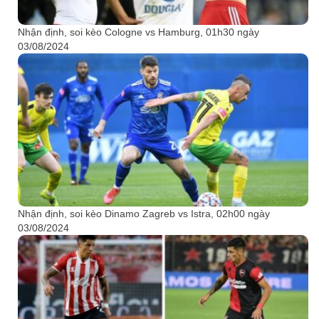
Nhận định, soi kèo Cologne vs Hamburg, 01h30 ngày
03/08/2024
Nhận định, soi kèo Dinamo Zagreb vs Istra, 02h00 ngày
03/08/2024