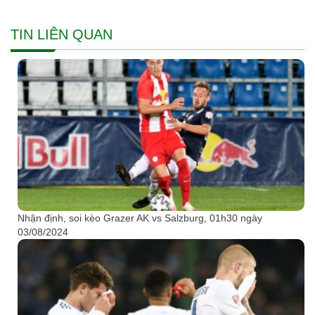
TIN LIÊN QUAN
Nhận định, soi kèo Grazer AK vs Salzburg, 01h30 ngày
03/08/2024