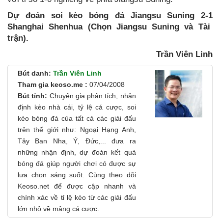
Dự đoán soi kèo bóng đá Jiangsu Suning
2-1
Shanghai Shenhua (Chọn Jiangsu
Suning
và
Tài
trận).
Trần Viên Linh
Bút danh:
Trần Viên Linh
Tham gia keoso.me :
07/04/2008
Bút tính:
Chuyên gia phân tích, nhận
định kèo nhà cái, tỷ lệ cá cược, soi
kèo bóng đá của tất cả các giải đấu
trên thế giới như: Ngoại Hạng Anh,
Tây Ban Nha, Ý, Đức,... đưa ra
những nhận định, dự đoán kết quả
bóng đá giúp người chơi có được sự
lựa chọn sáng suốt. Cùng theo dõi
Keoso.net để được cập nhanh và
chính xác về tỉ lệ kèo từ các giải đấu
lớn nhỏ về mảng cá cược.