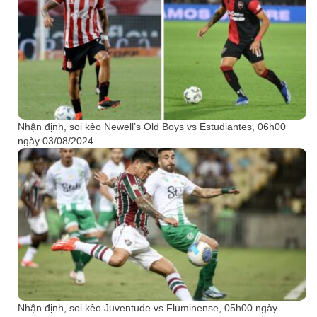
Nhận định, soi kèo Newell’s Old Boys vs Estudiantes, 06h00
ngày 03/08/2024
Nhận định, soi kèo Juventude vs Fluminense, 05h00 ngày