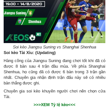
Soi kèo Jiangsu Suning vs Shanghai Shenhua
Soi kèo Tài Xỉu:
(Updating)
Hàng công của Jiangsu Suning đang chơi tốt khi đã có
được 8 bàn sau 4 trận đầu mùa. Về phía Shanghai
Shenhua, họ cũng đã có được 6 bàn trong 3 trận gần
nhất. Chuyên gia nhận định trận đấu này sẽ có nhiều
bàn thắng được ghi.
Chuyên gia soi kèo khuyên người chơi nên chọn cửa
Tài.
>>>XEM Tỷ lệ kèo<<<