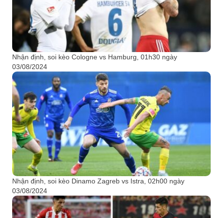
Nhận định, soi kèo Cologne vs Hamburg, 01h30 ngày
03/08/2024
Nhận định, soi kèo Dinamo Zagreb vs Istra, 02h00 ngày
03/08/2024