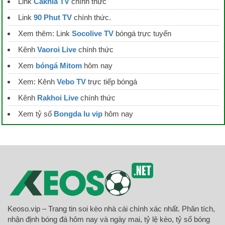
Link
Cakhia TV
chính thức
Link
90 Phut TV
chính thức.
Xem thêm: Link
Socolive TV
bóngá trực tuyến
Kênh
Vaoroi Live
chính thức
Xem
bóngá Mitom
hôm nay
Xem: Kênh
Vebo TV
trực tiếp bóngá
Kênh
Rakhoi Live
chính thức
Xem tỷ số
Bongda lu vip
hôm nay
Keoso.vip – Trang tin soi kèo nhà cái chính xác nhất. Phân tích,
nhận định bóng đá hôm nay và ngày mai, tỷ lệ kèo, tỷ số bóng