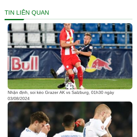
TIN LIÊN QUAN
Nhận định, soi kèo Grazer AK vs Salzburg, 01h30 ngày
03/08/2024