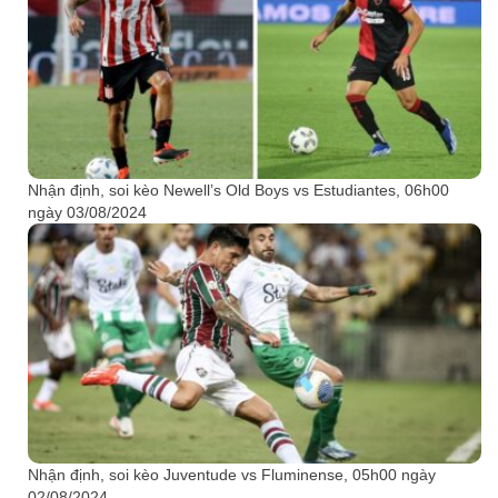
Nhận định, soi kèo Newell’s Old Boys vs Estudiantes, 06h00
ngày 03/08/2024
Nhận định, soi kèo Juventude vs Fluminense, 05h00 ngày
02/08/2024