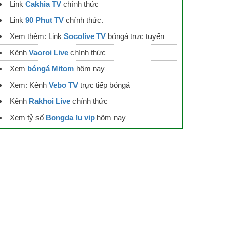
Link
Cakhia TV
chính thức
Link
90 Phut TV
chính thức.
Xem thêm: Link
Socolive TV
bóngá trực tuyến
Kênh
Vaoroi Live
chính thức
Xem
bóngá Mitom
hôm nay
Xem: Kênh
Vebo TV
trực tiếp bóngá
Kênh
Rakhoi Live
chính thức
Xem tỷ số
Bongda lu vip
hôm nay