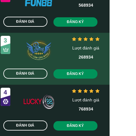
568934
ĐÁNH GIÁ
ĐĂNG KÝ
3
Lượt đánh giá
268934
ĐÁNH GIÁ
ĐĂNG KÝ
4
Lượt đánh giá
768934
ĐÁNH GIÁ
ĐĂNG KÝ