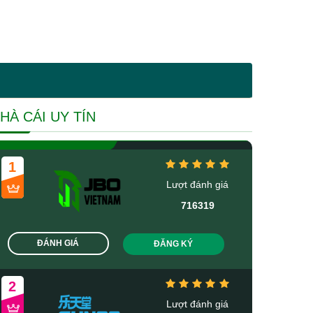
HÀ CÁI UY TÍN
1
Lượt đánh giá
716319
ĐÁNH GIÁ
ĐĂNG KÝ
2
Lượt đánh giá