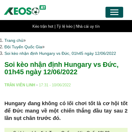
Kèo trận hot |
Tỷ lệ kèo |
Nhà cái uy tín
»
Trang chủ
»
Đội Tuyển Quốc Gia
Soi kèo nhận định Hungary vs Đức, 01h45 ngày 12/06/2022
Soi kèo nhận định Hungary vs Đức,
01h45 ngày 12/06/2022
-
TRẦN VIÊN LINH
17:31 - 10/06/2022
Hungary đang không có lối chơi tốt là cơ hội tốt
để Đức mang về một chiến thắng đầu tay sau 2
lần sụt chân trước đó.