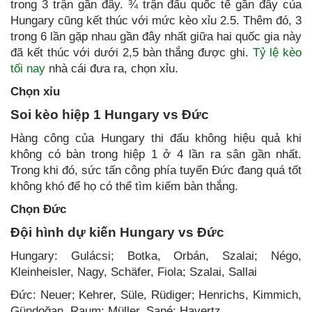
trong 3 trận gần đây. ¾ trận đấu quốc tế gần đây của
Hungary cũng kết thúc với mức kèo xỉu 2.5. Thêm đó, 3
trong 6 lần gặp nhau gần đây nhất giữa hai quốc gia này
đã kết thúc với dưới 2,5 bàn thắng được ghi.
Tỷ lệ kèo
tối nay
nhà cái đưa ra, chọn xỉu.
Chọn xỉu
Soi kèo hiệp 1 Hungary vs Đức
Hàng công của Hungary thi đấu không hiệu quả khi
không có bàn trong hiệp 1 ở 4 lần ra sân gần nhất.
Trong khi đó, sức tấn công phía tuyển Đức đang quá tốt
không khó để họ có thể tìm kiếm bàn thắng.
Chọn Đức
Đội hình dự kiến Hungary vs Đức
Hungary: Gulácsi; Botka, Orbán, Szalai; Négo,
Kleinheisler, Nagy, Schäfer, Fiola; Szalai, Sallai
Đức: Neuer; Kehrer, Süle, Rüdiger; Henrichs, Kimmich,
Gündoğan, Raum; Müller, Sané; Havertz