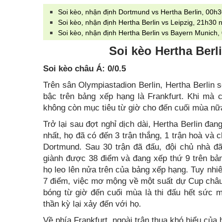
Soi kèo, nhận định Dortmund vs Hertha Berlin, 00h
Soi kèo, nhận định Hertha Berlin vs Leipzig, 21h30
Soi kèo, nhận định Hertha Berlin vs Bayern Munich
Soi kèo
Hertha Berl
Soi kèo châu Á:
0/0.5
Trên sân Olympiastadion Berlin, Hertha Berlin 
bậc trên bảng xếp hạng là Frankfurt. Khi mà 
không còn mục tiêu từ giờ cho đến cuối mùa nữ
Trở lại sau đợt nghỉ dịch dài, Hertha Berlin đan
nhất, họ đã có đến 3 trận thắng, 1 trận hoà và 
Dortmund. Sau 30 trận đã đấu, đội chủ nhà đã
giành được 38 điểm và đang xếp thứ 9 trên bản
họ leo lên nửa trên của bảng xếp hạng. Tuy nhi
7 điểm, việc mơ mộng về một suất dự Cup châu 
bóng từ giờ đến cuối mùa là thi đấu hết sức 
thần kỳ lại xảy đến với họ.
Về phía Frankfurt, ngoài trận thua khó hiểu của 