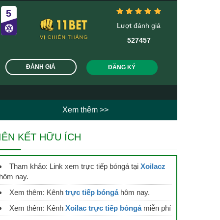
5
Lượt đánh giá
527457
ĐÁNH GIÁ
ĐĂNG KÝ
Xem thêm >>
IÊN KẾT HỮU ÍCH
Tham khảo: Link xem trực tiếp bóngá tại
Xoilacz
hôm nay.
Xem thêm: Kênh
trực tiếp bóngá
hôm nay.
Xem thêm: Kênh
Xoilac trực tiếp bóngá
miễn phí