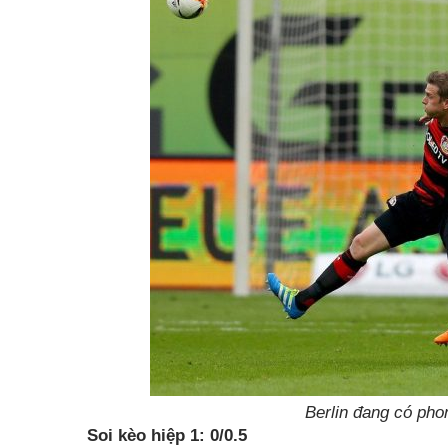
Berlin đang có phong
Soi kèo hiệp 1
: 0/0.5