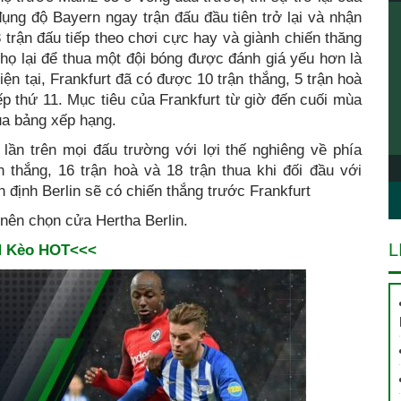
ụng độ Bayern ngay trận đấu đầu tiên trở lại và nhận
 trận đấu tiếp theo chơi cực hay và giành chiến thăng
 họ lại để thua một đội bóng được đánh giá yếu hơn là
ện tại, Frankfurt đã có được 10 trận thắng, 5 trận hoà
p thứ 11. Mục tiêu của Frankfurt từ giờ đến cuối mùa
ủa bảng xếp hạng.
 lần trên mọi đấu trường với lợi thế nghiêng về phía
 thắng, 16 trận hoà và 18 trận thua khi đối đầu với
n định Berlin sẽ có chiến thắng trước Frankfurt
nên chọn cửa Hertha Berlin.
L
 Kèo HOT<<<