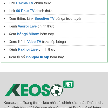
Link
Cakhia TV
chính thức
Link
90 Phut TV
chính thức.
Xem thêm: Link
Socolive TV
bóngá trực tuyến
Kênh
Vaoroi Live
chính thức
Xem
bóngá Mitom
hôm nay
Xem: Kênh
Vebo TV
trực tiếp bóngá
Kênh
Rakhoi Live
chính thức
Xem tỷ số
Bongda lu vip
hôm nay
Keoso.vip – Trang tin soi kèo nhà cái chính xác nhất. Phân tích,
nhận định bóng đá hôm nay và ngày mai, tỷ lệ kèo, tỷ số bóng