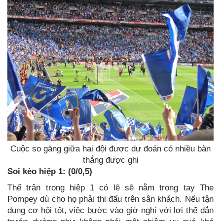
Cuộc so găng giữa hai đội được dự đoán có nhiều bàn
thắng được ghi
Soi kèo hiệp 1: (0/0,5)
Thế trận trong hiệp 1 có lẽ sẽ nằm trong tay The
Pompey dù cho họ phải thi đấu trên sân khách. Nếu tận
dụng cơ hội tốt, việc bước vào giờ nghỉ với lợi thế dẫn