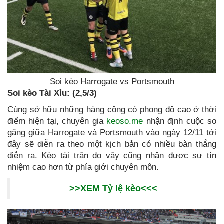
Soi kèo Harrogate vs Portsmouth
So
i kèo
Tài Xỉu: (2,5/3)
Cùng sở hữu những hàng công có phong độ cao ở thời
điểm hiện tại, chuyên gia
keoso.me
nhận định cuộc so
găng giữa Harrogate và Portsmouth vào ngày 12/11 tới
đây sẽ diễn ra theo một kịch bản có nhiều bàn thắng
diễn ra. Kèo tài trận do vậy cũng nhận được sự tín
nhiệm cao hơn từ phía giới chuyên môn.
>>XEM Tỷ lệ kèo<<<