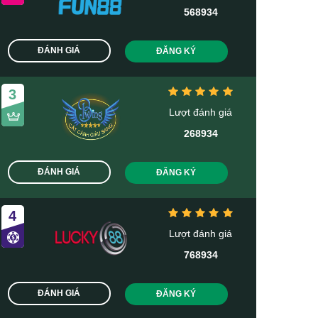
568934
ĐÁNH GIÁ
ĐĂNG KÝ
3
Lượt đánh giá
268934
ĐÁNH GIÁ
ĐĂNG KÝ
4
Lượt đánh giá
768934
ĐÁNH GIÁ
ĐĂNG KÝ