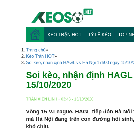
KÈO TRẬN HOT
TỶ LỆ KÈO
TOP NH
Trang chủ
»
Kèo Trận HOT
»
Soi kèo, nhận định HAGL vs Hà Nội 17h00 ngày 15/10/
Soi kèo, nhận định HAGL
15/10/2020
-
TRẦN VIÊN LINH
03:43 - 13/10/2020
Vòng 15 V.League, HAGL tiếp đón Hà Nội 
mà Hà Nội đang trên con đường hồi sinh,
khó chịu.