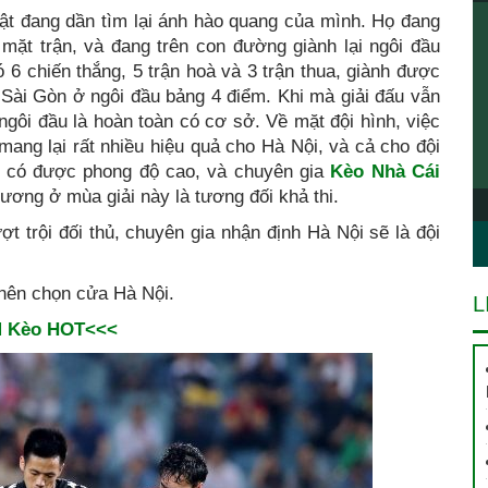
ật đang dần tìm lại ánh hào quang của mình. Họ đang
 mặt trận, và đang trên con đường giành lại ngôi đầu
 6 chiến thắng, 5 trận hoà và 3 trận thua, giành được
 Sài Gòn ở ngôi đầu bảng 4 điểm. Khi mà giải đấu vẫn
ngôi đầu là hoàn toàn có cơ sở. Về mặt đội hình, việc
ang lại rất nhiều hiệu quả cho Hà Nội, và cả cho đội
g có được phong độ cao, và chuyên gia
Kèo Nhà Cái
vương ở mùa giải này là tương đối khả thi.
 trội đối thủ, chuyên gia nhận định Hà Nội sẽ là đội
nên chọn cửa Hà Nội.
L
 Kèo HOT<<<