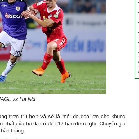
HAGL vs Hà Nội
ng trơn tru hơn và sẽ là mối đe doạ lớn cho khung
ần nhất của họ đã có đến 12 bàn được ghi. Chuyên gia
 bàn thắng.