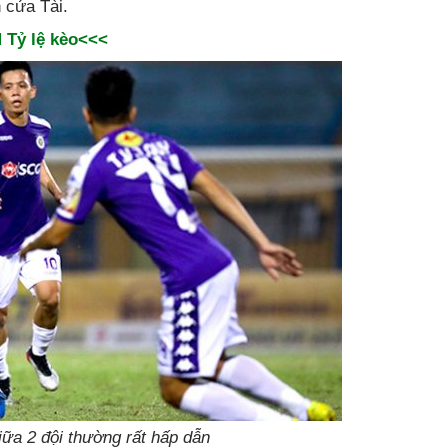
 cửa Tài.
Tỷ lệ kèo<<<
ữa 2 đội thường rất hấp dẫn