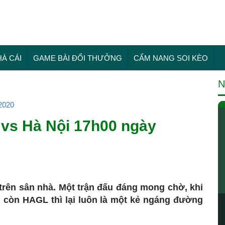
À CÁI
GAME BÀI ĐỔI THƯỞNG
CẨM NANG SOI KÈO
N
2020
 vs Hà Nội 17h00 ngày
trên sân nhà. Một trận đấu đáng mong chờ, khi
 còn HAGL thì lại luôn là một kẻ ngáng đường