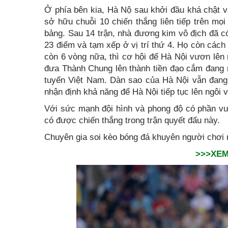
Ở phía bên kia, Hà Nộ sau khởi đầu khá chật v
sở hữu chuỗi 10 chiến thắng liên tiếp trên mọi
bảng. Sau 14 trận, nhà đương kim vô địch đã có
23 điểm và tạm xếp ở vị trí thứ 4. Họ còn cách
còn 6 vòng nữa, thì cơ hội để Hà Nội vươn lên 
đưa Thành Chung lên thành tiền đạo cắm đang m
tuyển Việt Nam. Dàn sao của Hà Nội vẫn đan
nhận định khả năng để Hà Nội tiếp tục lên ngôi 
Với sức mạnh đội hình và phong độ có phần vượt
có được chiến thắng trong trận quyết đấu này.
Chuyên gia soi kèo bóng đá khuyên người chơi 
>>>XEM