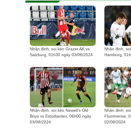
Nhận định, soi kèo Grazer AK vs
Nhận định, so
Salzburg, 01h30 ngày 03/08/2024
Hamburg, 01h
Nhận định, soi kèo Newell’s Old
Nhận định, so
Boys vs Estudiantes, 06h00 ngày
Fluminense, 
03/08/2024
02/08/2024