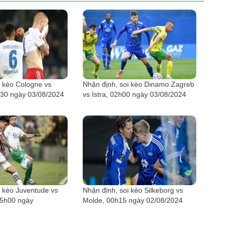
i kèo Cologne vs
Nhận định, soi kèo Dinamo Zagreb
30 ngày 03/08/2024
vs Istra, 02h00 ngày 03/08/2024
i kèo Juventude vs
Nhận định, soi kèo Silkeborg vs
05h00 ngày
Molde, 00h15 ngày 02/08/2024