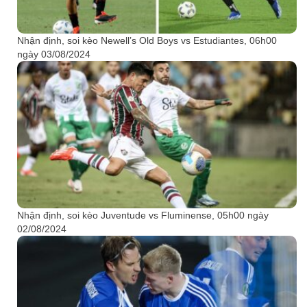
Nhận định, soi kèo Newell’s Old Boys vs Estudiantes, 06h00
ngày 03/08/2024
Nhận định, soi kèo Juventude vs Fluminense, 05h00 ngày
02/08/2024