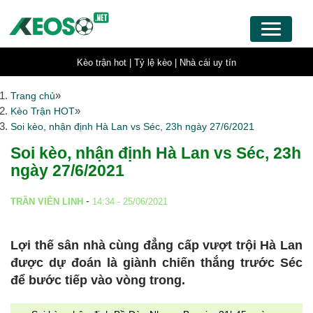
Kèo trận hot |
Tỷ lệ kèo |
Nhà cái uy tín
»
Trang chủ
»
Kèo Trận HOT
Soi kèo, nhận định Hà Lan vs Séc, 23h ngày 27/6/2021
Soi kèo, nhận định Hà Lan vs Séc, 23h
ngày 27/6/2021
-
TRẦN VIÊN LINH
14:34 - 25/06/2021
Lợi thế sân nhà cùng đẳng cấp vượt trội Hà Lan
được dự đoán là giành chiến thắng trước Séc
để bước tiếp vào vòng trong.