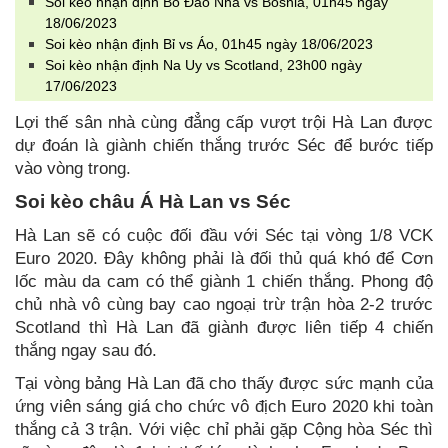
Soi kèo nhận định Bồ Đào Nha vs Bosnia, 01h45 ngày
18/06/2023
Soi kèo nhận định Bỉ vs Áo, 01h45 ngày 18/06/2023
Soi kèo nhận định Na Uy vs Scotland, 23h00 ngày
17/06/2023
Lợi thế sân nhà cùng đẳng cấp vượt trội Hà Lan được
dự đoán là giành chiến thắng trước Séc để bước tiếp
vào vòng trong.
Soi kèo châu Á Hà Lan vs Séc
Hà Lan sẽ có cuộc đối đầu với Séc tại vòng 1/8 VCK
Euro 2020. Đây không phải là đối thủ quá khó để Cơn
lốc màu da cam có thể giành 1 chiến thắng. Phong độ
chủ nhà vô cùng bay cao ngoại trừ trận hòa 2-2 trước
Scotland thì Hà Lan đã giành được liên tiếp 4 chiến
thắng ngay sau đó.
Tại vòng bảng Hà Lan đã cho thấy được sức mạnh của
ứng viên sáng giá cho chức vô địch Euro 2020 khi toàn
thắng cả 3 trận. Với việc chỉ phải gặp Cộng hòa Séc thì