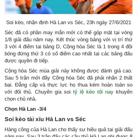
Soi kèo, nhận định Hà Lan vs Séc, 23h ngày 27/6/2021
Séc đã có phần may mắn mới có thể góp mặt tại vòng
1/8 giải đấu năm nay. Kết thúc vòng bảng với vị trí thứ
3 với 4 điểm tại bảng D, Cộng hòa Séc là 1 trong 4 đội
bóng đứng thứ 3 có số điểm cao nhất tại các bảng đấu
được quyền đi tiếp.
Cộng hòa Séc mùa giải này không được đánh giá cao.
Sau 5 trận mới đây Cộng hòa Séc đã phải nhận 2 thất
bại. Đẳng cấp và thực lực họ thua kém hoàn toàn so
với đối thủ. Chuyên gia soi
tỷ lệ kèo tối nay
khuyên
chọn chủ nhà.
Chọn Hà Lan -3/4
Soi kèo tài xỉu Hà Lan vs Séc
Hàng công của Hà Lan cho thấy sự hiệu quả tại giải đấu
năm nay. Sau 3 trận đấu các cầu thủ Hà Lan ghi được 8