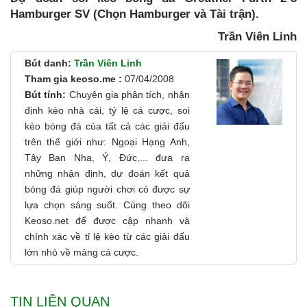
Hamburger SV
(Chọn Hamburger
và Tài
trận).
Trần Viên Linh
Bút danh:
Trần Viên Linh
Tham gia keoso.me :
07/04/2008
Bút tính:
Chuyên gia phân tích, nhận
định kèo nhà cái, tỷ lệ cá cược, soi
kèo bóng đá của tất cả các giải đấu
trên thế giới như: Ngoại Hạng Anh,
Tây Ban Nha, Ý, Đức,... đưa ra
những nhận định, dự đoán kết quả
bóng đá giúp người chơi có được sự
lựa chọn sáng suốt. Cùng theo dõi
Keoso.net để được cập nhanh và
chính xác về tỉ lệ kèo từ các giải đấu
lớn nhỏ về mảng cá cược.
TIN LIÊN QUAN