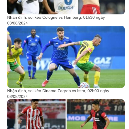
Nhận định, soi kèo Cologne vs Hamburg, 01h30 ngày
03/08/2024
Nhận định, soi kèo Dinamo Zagreb vs Istra, 02h00 ngày
03/08/2024