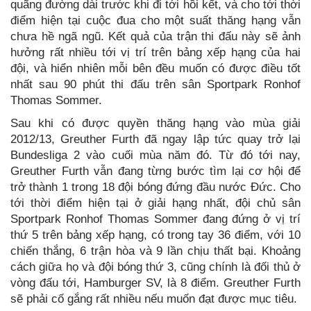
quãng đường dài trước khi đi tới hồi kết, và cho tới thời
điểm hiện tại cuộc đua cho một suất thăng hạng vẫn
chưa hề ngã ngũ. Kết quả của trận thi đấu này sẽ ảnh
hưởng rất nhiều tới vị trí trên bảng xếp hạng của hai
đội, và hiển nhiên mỗi bên đều muốn có được điều tốt
nhất sau 90 phút thi đấu trên sân Sportpark Ronhof
Thomas Sommer.
Sau khi có được quyền thăng hạng vào mùa giải
2012/13, Greuther Furth đã ngay lập tức quay trở lại
Bundesliga 2 vào cuối mùa năm đó. Từ đó tới nay,
Greuther Furth vẫn đang từng bước tìm lại cơ hội để
trở thành 1 trong 18 đội bóng đứng đầu nước Đức. Cho
tới thời điểm hiện tại ở giải hạng nhất, đội chủ sân
Sportpark Ronhof Thomas Sommer đang đứng ở vị trí
thứ 5 trên bảng xếp hạng, có trong tay 36 điểm, với 10
chiến thắng, 6 trận hòa và 9 lần chịu thất bại. Khoảng
cách giữa họ và đội bóng thứ 3, cũng chính là đối thủ ở
vòng đấu tới, Hamburger SV, là 8 điểm. Greuther Furth
sẽ phải cố gắng rất nhiều nếu muốn đạt được mục tiêu.