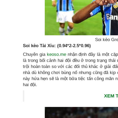
Soi kèo Gr
So
i kèo
Tài Xỉu: (
0.94*2-2.5*0.96
)
Chuyên gia
keoso.me
nhận định đây là một cặp
là trong bối cảnh hai đội đều ở trong trạng thá
trội hoàn toàn so với các đối thủ khác ở giải đấ
nhà dù không chơi bùng nổ nhưng cũng đã kịp 
này hứa hẹn sẽ là một bữa tiệc tấn công mãn n
hai đội.
XEM T