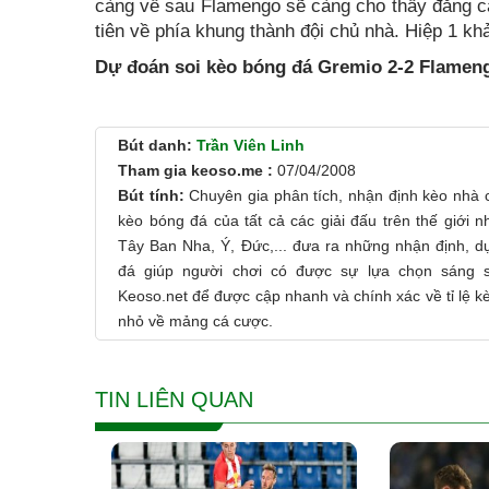
càng về sau Flamengo sẽ càng cho thấy đẳng c
tiên về phía khung thành đội chủ nhà. Hiệp 1 kh
Dự đoán
soi kèo bóng đá Gremio 2-2 Flameng
Bút danh:
Trần Viên Linh
Tham gia keoso.me :
07/04/2008
Bút tính:
Chuyên gia phân tích, nhận định kèo nhà cá
kèo bóng đá của tất cả các giải đấu trên thế giới 
Tây Ban Nha, Ý, Đức,... đưa ra những nhận định, 
đá giúp người chơi có được sự lựa chọn sáng s
Keoso.net để được cập nhanh và chính xác về tỉ lệ kè
nhỏ về mảng cá cược.
TIN LIÊN QUAN