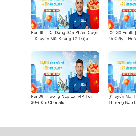
Fun88 – Đa Dạng Sản Phẩm Cược
[Xổ Số Fun88
– Khuyến Mãi Khủng 12 Triệu
45 Giây – Ho
Fun88 Thưởng Nạp Lại VIP Tới
[Khuyến Mãi T
30% Khi Chơi Slot
Thưởng Nạp L