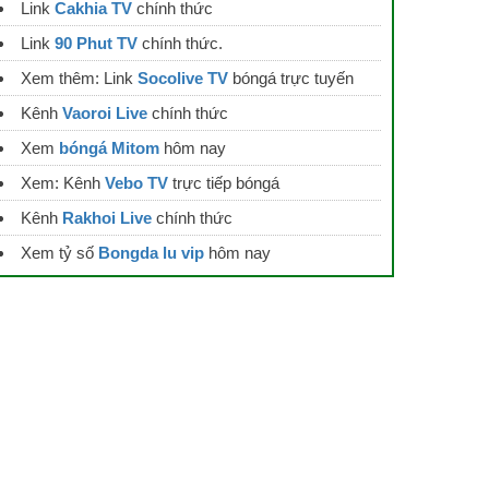
Link
Cakhia TV
chính thức
Link
90 Phut TV
chính thức.
Xem thêm: Link
Socolive TV
bóngá trực tuyến
Kênh
Vaoroi Live
chính thức
Xem
bóngá Mitom
hôm nay
Xem: Kênh
Vebo TV
trực tiếp bóngá
Kênh
Rakhoi Live
chính thức
Xem tỷ số
Bongda lu vip
hôm nay