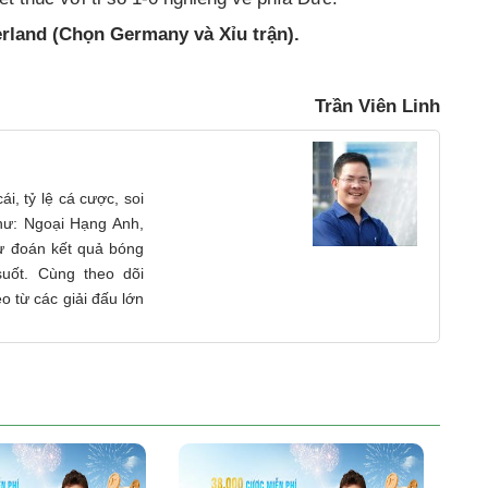
erland
(Chọn Germany
và
Xỉu
trận).
Trần Viên Linh
i, tỷ lệ cá cược, soi
như: Ngoại Hạng Anh,
dự đoán kết quả bóng
uốt. Cùng theo dõi
o từ các giải đấu lớn