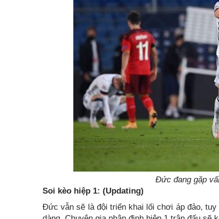
Đức đang gặp vấn
Soi kèo hiệp 1:
(Updating)
Đức vẫn sẽ là đội triển khai lối chơi áp đảo, tu
dàng. Chuyên gia nhận định hiệp 1 trận đấu sẽ k