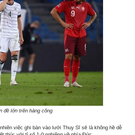
 đề lớn trên hàng công
y nhiên việc ghi bàn vào lưới Thuỵ Sĩ sẽ là không hề dễ
ết thúc với tỉ số 1-0 nghiêng về phía Đức.