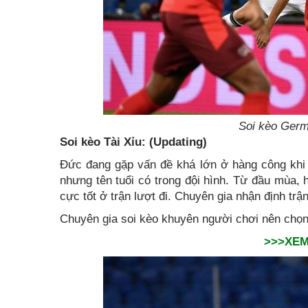
Soi kèo Germ
Soi kèo Tài Xỉu:
(Updating)
Đức đang gặp vấn đề khá lớn ở hàng công khi
nhưng tên tuổi có trong đội hình. Từ đầu mùa,
cực tốt ở trận lượt đi. Chuyên gia nhận định tr
Chuyên gia soi kèo khuyên người chơi nên chọn
>>>XEM 