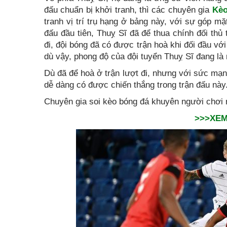
đấu chuẩn bị khởi tranh, thì các chuyên gia
Kèo
tranh vị trí trụ hạng ở bảng này, với sự góp 
đấu đầu tiên, Thuỵ Sĩ đã để thua chính đối thủ 
đi, đội bóng đã có được trận hoà khi đối đầu vớ
dù vậy, phong độ của đội tuyển Thuỵ Sĩ đang là r
Dù đã để hoà ở trận lượt đi, nhưng với sức mạn
dễ dàng có được chiến thắng trong trận đấu này
Chuyên gia soi kèo bóng đá khuyên người chơi
>>>XEM