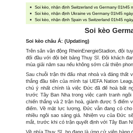
Soi kèo, nhận định Switzerland vs Germany 01h45 
Soi kèo, nhận định Ukraine vs Germany 01h45 ngày
Soi kèo, nhận định Spain vs Switzerland 01h45 ngà
Soi kèo
Germ
Soi kèo châu Á:
(Updating)
Trên sân vận động RheinEnergieStadion, đội tuy
đối đầu với đội bét bảng Thuỵ Sĩ. Đội khách đa
mùa giải năm sau nếu không sớm cải thiện phon
Sau chuỗi trận thi đấu nhạt nhoà và đáng thất
thắng đầu tiên của mình tại UEFA Nation Leagu
chú ý nhất chính là việc Đức đã để hoà bất ng
trước Tây Ban Nha trong việc cạnh tranh ngôi 
chiến thắng và 2 trận hoà, giành được 5 điểm
điểm. Về mặt lực lượng, Đức vẫn đang có cho 
nhiều ngôi sao sáng giá. Nhiệm vụ của Đức sẽ
mắt, trước khi có trận quyết định với Tây Ban N
Về phía Thuỵ Sĩ, họ đang là ứng cử viên hàng đ