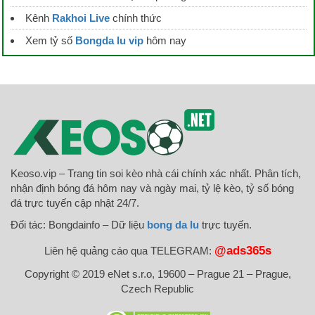
Kênh
Rakhoi Live
chính thức
Xem tỷ số
Bongda lu vip
hôm nay
Keoso.vip – Trang tin soi kèo nhà cái chính xác nhất. Phân tích,
nhận định bóng đá hôm nay và ngày mai, tỷ lệ kèo, tỷ số bóng
đá trực tuyến cập nhật 24/7.
Đối tác: Bongdainfo – Dữ liệu
bong da lu
trực tuyến.
@ads365s
Liên hệ quảng cáo qua TELEGRAM:
Copyright © 2019 eNet s.r.o, 19600 – Prague 21 – Prague,
Czech Republic