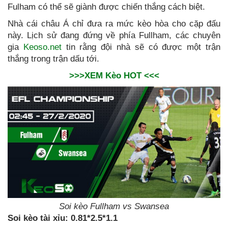
Fulham có thể sẽ giành được chiến thắng cách biệt.
Nhà cái châu Á chỉ đưa ra mức kèo hòa cho cặp đấu
này. Lịch sử đang đứng về phía Fullham, các chuyên
gia
Keoso.net
tin rằng đội nhà sẽ có được một trận
thắng trong trận dấu tới.
>>>XEM Kèo HOT <<<
Soi kèo Fullham vs Swansea
Soi kèo tài xỉu: 0.81*2.5*1.1