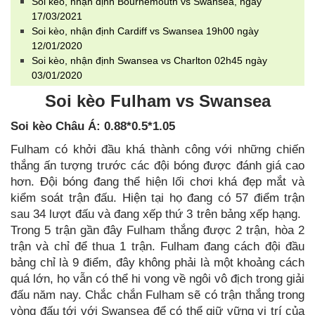
Soi kèo, nhận định Bournemouth vs Swansea, ngày
17/03/2021
Soi kèo, nhận định Cardiff vs Swansea 19h00 ngày
12/01/2020
Soi kèo, nhận định Swansea vs Charlton 02h45 ngày
03/01/2020
Soi kèo Fulham vs Swansea
Soi kèo Châu Á: 0.88*0.5*1.05
Fulham có khởi đầu khá thành công với những chiến
thắng ấn tượng trước các đội bóng được đánh giá cao
hơn. Đội bóng đang thể hiện lối chơi khá đẹp mắt và
kiểm soát trận đấu. Hiện tại họ đang có 57 điểm trận
sau 34 lượt đấu và đang xếp thứ 3 trên bảng xếp hạng.
Trong 5 trận gần đây Fulham thắng được 2 trận, hòa 2
trận và chỉ để thua 1 trận. Fulham đang cách đội đầu
bảng chỉ là 9 điểm, đây không phải là một khoảng cách
quá lớn, họ vẫn có thể hi vong về ngôi vô địch trong giải
đấu năm nay.
Chắc chắn Fulham sẽ có trận thắng trong
vòng đấu tới với Swansea để có thể giữ vững vị trí của