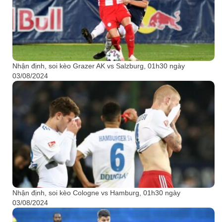
Nhận định, soi kèo Grazer AK vs Salzburg, 01h30 ngày
03/08/2024
Nhận định, soi kèo Cologne vs Hamburg, 01h30 ngày
03/08/2024