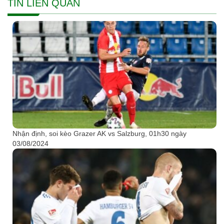
TIN LIÊN QUAN
Nhận định, soi kèo Grazer AK vs Salzburg, 01h30 ngày
03/08/2024