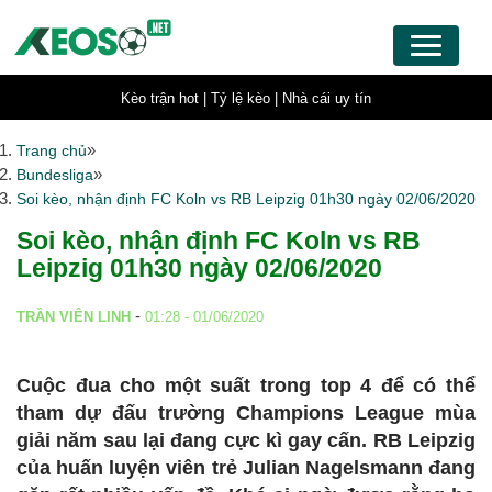
Kèo trận hot |
Tỷ lệ kèo |
Nhà cái uy tín
»
Trang chủ
»
Bundesliga
Soi kèo, nhận định FC Koln vs RB Leipzig 01h30 ngày 02/06/2020
Soi kèo, nhận định FC Koln vs RB
Leipzig 01h30 ngày 02/06/2020
-
TRẦN VIÊN LINH
01:28 - 01/06/2020
Cuộc đua cho một suất trong top 4 để có thể
tham dự đấu trường Champions League mùa
giải năm sau lại đang cực kì gay cấn. RB Leipzig
của huấn luyện viên trẻ Julian Nagelsmann đang