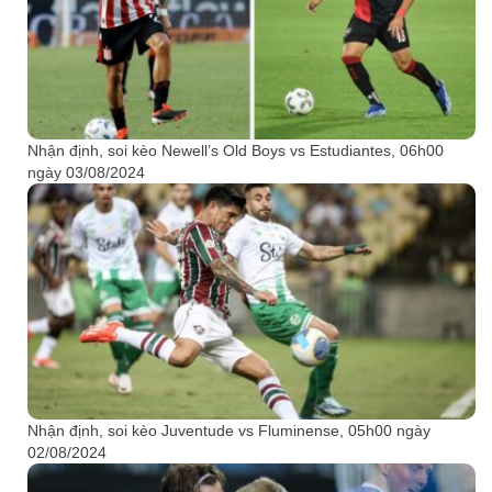
Nhận định, soi kèo Newell’s Old Boys vs Estudiantes, 06h00
ngày 03/08/2024
Nhận định, soi kèo Juventude vs Fluminense, 05h00 ngày
02/08/2024