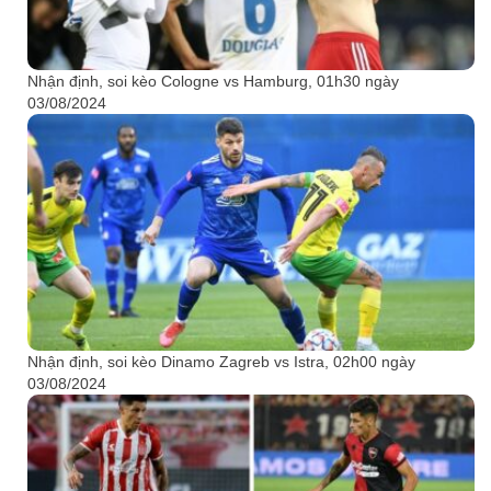
Nhận định, soi kèo Cologne vs Hamburg, 01h30 ngày
03/08/2024
Nhận định, soi kèo Dinamo Zagreb vs Istra, 02h00 ngày
03/08/2024