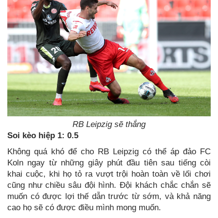
RB Leipzig sẽ thắng
Soi kèo hiệp 1: 0.5
Không quá khó để cho RB Leipzig có thể áp đảo FC
Koln ngay từ những giây phút đầu tiên sau tiếng còi
khai cuộc, khi họ tỏ ra vượt trội hoàn toàn về lối chơi
cũng như chiều sâu đội hình. Đội khách chắc chắn sẽ
muốn có được lợi thế dẫn trước từ sớm, và khả năng
cao họ sẽ có được điều mình mong muốn.