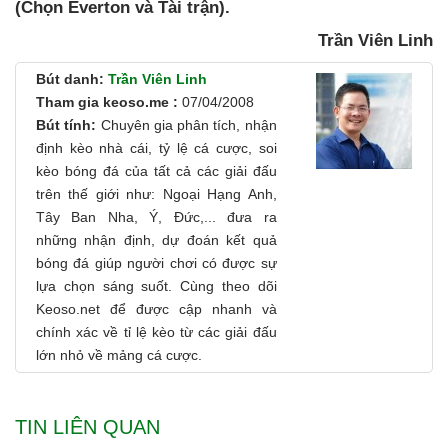
(Chọn Everton
và
Tài
trận).
Trần Viên Linh
Bút danh:
Trần Viên Linh
Tham gia keoso.me :
07/04/2008
Bút tính:
Chuyên gia phân tích, nhận
định kèo nhà cái, tỷ lệ cá cược, soi
kèo bóng đá của tất cả các giải đấu
trên thế giới như: Ngoại Hạng Anh,
Tây Ban Nha, Ý, Đức,... đưa ra
những nhận định, dự đoán kết quả
bóng đá giúp người chơi có được sự
lựa chọn sáng suốt. Cùng theo dõi
Keoso.net để được cập nhanh và
chính xác về tỉ lệ kèo từ các giải đấu
lớn nhỏ về mảng cá cược.
TIN LIÊN QUAN