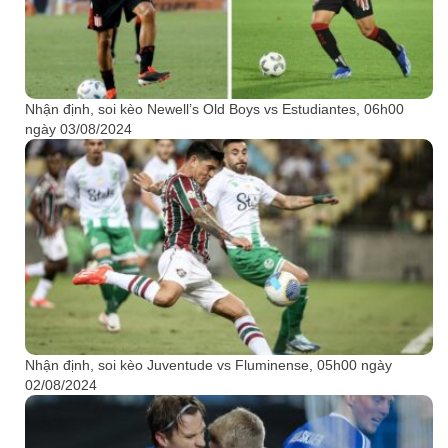
Nhận định, soi kèo Newell’s Old Boys vs Estudiantes, 06h00
ngày 03/08/2024
Nhận định, soi kèo Juventude vs Fluminense, 05h00 ngày
02/08/2024