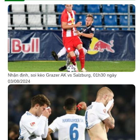
Nhận định, soi kèo Grazer AK vs Salzburg, 01h30 ngày
03/08/2024