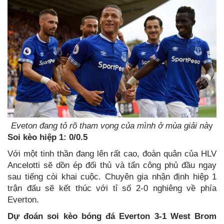
Eveton đang tỏ rõ tham vọng của mình ở mùa giải nà
y
Soi kèo hiệp 1:
0/0.5
Với một tinh thần đang lên rất cao, đoàn quân của HLV
Ancelotti sẽ dồn ép đối thủ và tấn công phủ đầu ngay
sau tiếng còi khai cuộc. Chuyên gia nhận định hiệp 1
trận đấu sẽ kết thúc với tỉ số 2-0 nghiêng về phía
Everton.
Dự đoán soi kèo bóng đá Everton
3-1
West Brom