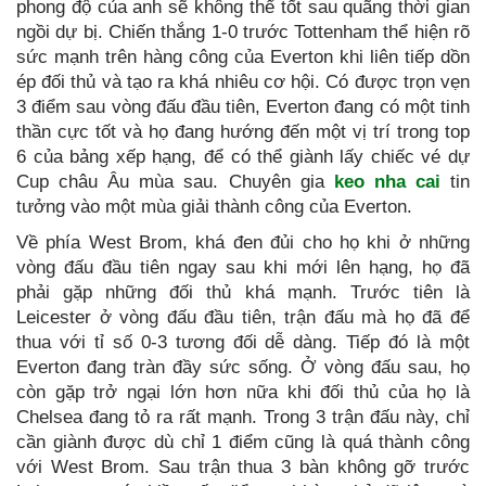
phong độ của anh sẽ không thể tốt sau quãng thời gian
ngồi dự bị. Chiến thắng 1-0 trước Tottenham thể hiện rõ
sức mạnh trên hàng công của Everton khi liên tiếp dồn
ép đối thủ và tạo ra khá nhiêu cơ hội. Có được trọn vẹn
3 điểm sau vòng đấu đầu tiên, Everton đang có một tinh
thần cực tốt và họ đang hướng đến một vị trí trong top
6 của bảng xếp hạng, để có thể giành lấy chiếc vé dự
Cup châu Âu mùa sau. Chuyên gia
keo nha cai
tin
tưởng vào một mùa giải thành công của Everton.
Về phía West Brom, khá đen đủi cho họ khi ở những
vòng đấu đầu tiên ngay sau khi mới lên hạng, họ đã
phải gặp những đối thủ khá mạnh. Trước tiên là
Leicester ở vòng đấu đầu tiên, trận đấu mà họ đã để
thua với tỉ số 0-3 tương đối dễ dàng. Tiếp đó là một
Everton đang tràn đầy sức sống. Ở vòng đấu sau, họ
còn gặp trở ngại lớn hơn nữa khi đối thủ của họ là
Chelsea đang tỏ ra rất mạnh. Trong 3 trận đấu này, chỉ
cần giành được dù chỉ 1 điểm cũng là quá thành công
với West Brom. Sau trận thua 3 bàn không gỡ trước