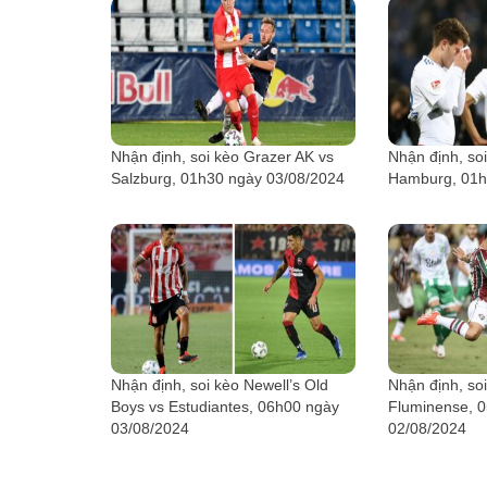
Nhận định, soi kèo Grazer AK vs
Nhận định, so
Salzburg, 01h30 ngày 03/08/2024
Hamburg, 01h
Nhận định, soi kèo Newell’s Old
Nhận định, so
Boys vs Estudiantes, 06h00 ngày
Fluminense, 
03/08/2024
02/08/2024