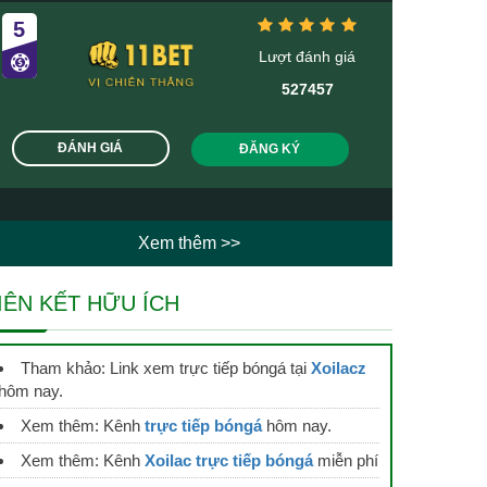
5
Lượt đánh giá
527457
ĐÁNH GIÁ
ĐĂNG KÝ
Xem thêm >>
IÊN KẾT HỮU ÍCH
Tham khảo: Link xem trực tiếp bóngá tại
Xoilacz
hôm nay.
Xem thêm: Kênh
trực tiếp bóngá
hôm nay.
Xem thêm: Kênh
Xoilac trực tiếp bóngá
miễn phí