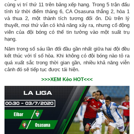
cùng vị trí thứ 11 trên bảng xếp hạng. Trong 5 trận đấu
tính từ thời điểm tháng 6, CA Osasuna thắng 2, hòa 1
và thua 2, một thành tích tương đối ổn. Dù trên lý
thuyết, mọi thứ vẫn có khả năng xảy ra, nhưng cổ động
viên của đội bóng có thể tin tưởng vào một suất trụ
hạng.
Năm trong số sáu lần đối đầu gần nhất giữa hai đội đều
kết thúc với tỉ số hòa. Khi không có đội bóng nào tỏ ra
quá xuất sắc trong thời gian gần, nhiều khả năng viễn
cảnh đó sẽ tiếp tục được tái hiện.
>>>XEM Kèo HOT<<<