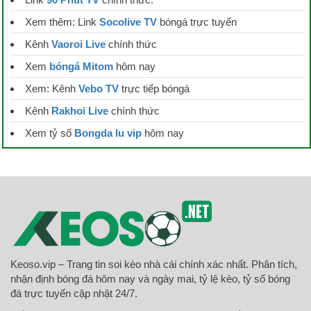
Xem thêm: Link
Socolive TV
bóngá trực tuyến
Kênh
Vaoroi Live
chính thức
Xem
bóngá Mitom
hôm nay
Xem: Kênh
Vebo TV
trực tiếp bóngá
Kênh
Rakhoi Live
chính thức
Xem tỷ số
Bongda lu vip
hôm nay
Keoso.vip – Trang tin soi kèo nhà cái chính xác nhất. Phân tích,
nhận định bóng đá hôm nay và ngày mai, tỷ lệ kèo, tỷ số bóng
đá trực tuyến cập nhật 24/7.