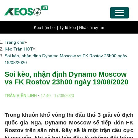
Kèo trận hot |
Tỷ lệ kèo |
Nhà cái uy tín
»
Trang chủ
»
Kèo Trận HOT
Soi kèo, nhận định Dynamo Moscow vs FK Rostov 23h00 ngày
19/08/2020
Soi kèo, nhận định Dynamo Moscow
vs FK Rostov 23h00 ngày 19/08/2020
-
TRẦN VIÊN LINH
17:40 - 17/08/2020
Trong khuôn khổ vòng thi đấu thứ 3 giải vô địch
quốc gia Nga, Dynamo Moscow sẽ tiếp đón FK
Rostov trên sân nhà. Đây sẽ là một trận cầu cực