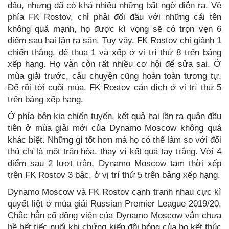
đấu, nhưng đã có khá nhiều những bất ngờ diễn ra. Về
phía FK Rostov, chỉ phải đối đầu với những cái tên
không quá mạnh, họ được kì vọng sẽ có trọn vẹn 6
điểm sau hai lần ra sân. Tuy vậy, FK Rostov chỉ giành 1
chiến thắng, để thua 1 và xếp ở vị trí thứ 8 trên bảng
xếp hạng. Họ vẫn còn rất nhiều cơ hội để sửa sai. Ở
mùa giải trước, câu chuyện cũng hoàn toàn tương tự.
Để rồi tới cuối mùa, FK Rostov cán đích ở vị trí thứ 5
trên bảng xếp hạng.
Ở phía bên kia chiến tuyến, kết quả hai lần ra quân đầu
tiên ở mùa giải mới của Dynamo Moscow không quá
khác biệt. Những gì tốt hơn mà họ có thể làm so với đối
thủ chỉ là một trận hòa, thay vì kết quả tay trắng. Với 4
điểm sau 2 lượt trận, Dynamo Moscow tạm thời xếp
trên FK Rostov 3 bậc, ở vị trí thứ 5 trên bảng xếp hạng.
Dynamo Moscow và FK Rostov cạnh tranh nhau cực kì
quyết liệt ở mùa giải Russian Premier League 2019/20.
Chắc hẳn cổ động viên của Dynamo Moscow vẫn chưa
hề hết tiếc nuối khi chứng kiến đội bóng của họ kết thúc