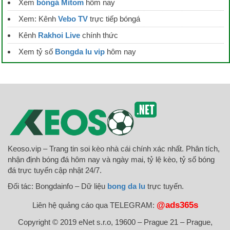
Xem
bóngá Mitom
hôm nay
Xem: Kênh
Vebo TV
trực tiếp bóngá
Kênh
Rakhoi Live
chính thức
Xem tỷ số
Bongda lu vip
hôm nay
Keoso.vip – Trang tin soi kèo nhà cái chính xác nhất. Phân tích,
nhận định bóng đá hôm nay và ngày mai, tỷ lệ kèo, tỷ số bóng
đá trực tuyến cập nhật 24/7.
Đối tác: Bongdainfo – Dữ liệu
bong da lu
trực tuyến.
@ads365s
Liên hệ quảng cáo qua TELEGRAM:
Copyright © 2019 eNet s.r.o, 19600 – Prague 21 – Prague,