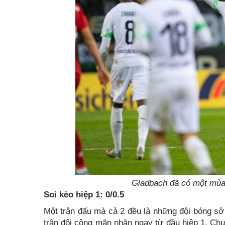
Gladbach đã có một mùa 
Soi kèo hiệp 1:
0/0.5
Một trận đấu mà cả 2 đều là những đội bóng sở h
trận đôi công mãn nhãn ngay từ đầu hiệp 1. Chuy