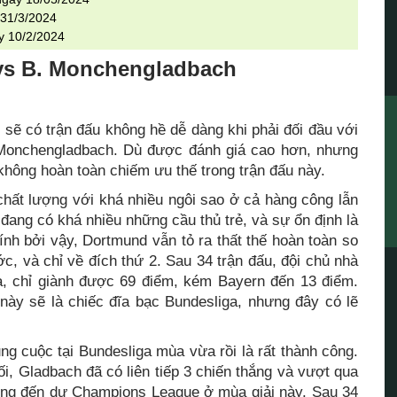
 31/3/2024
y 10/2/2024
vs B. Monchengladbach
sẽ có trận đấu không hề dễ dàng khi phải đối đầu với
. Monchengladbach. Dù được đánh giá cao hơn, nhưng
không hoàn toàn chiếm ưu thế trong trận đấu này.
hất lượng với khá nhiều ngôi sao ở cả hàng công lẫn
đang có khá nhiều những cầu thủ trẻ, và sự ổn định là
ính bởi vậy, Dortmund vẫn tỏ ra thất thế hoàn toàn so
c, và chỉ về đích thứ 2. Sau 34 trận đấu, đội chủ nhà
ua, chỉ giành được 69 điểm, kém Bayern đến 13 điểm.
ày sẽ là chiếc đĩa bạc Bundesliga, nhưng đây có lẽ
ng cuộc tại Bundesliga mùa vừa rồi là rất thành công.
i, Gladbach đã có liên tiếp 3 chiến thắng và vượt qua
cùng đến dự Champions League ở mùa giải này. Sau 34