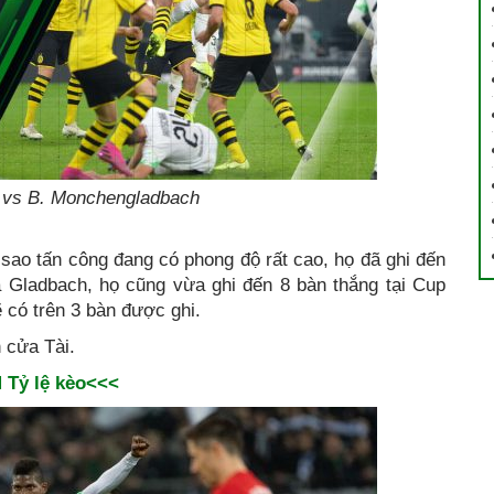
 vs B. Monchengladbach
sao tấn công đang có phong độ rất cao, họ đã ghi đến
a Gladbach, họ cũng vừa ghi đến 8 bàn thắng tại Cup
 có trên 3 bàn được ghi.
 cửa Tài.
Tỷ lệ kèo<<<