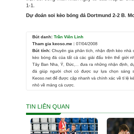
1-1.
Dự đoán soi kèo bóng đá Dortmund
2-2
B. Mo
Bút danh:
Trần Viên Linh
Tham gia keoso.me :
07/04/2008
Bút tính:
Chuyên gia phân tích, nhận định kèo nhà cá
kèo bóng đá của tất cả các giải đấu trên thế giới 
Tây Ban Nha, Ý, Đức,... đưa ra những nhận định, 
đá giúp người chơi có được sự lựa chọn sáng s
Keoso.net để được cập nhanh và chính xác về tỉ lệ kè
nhỏ về mảng cá cược.
TIN LIÊN QUAN