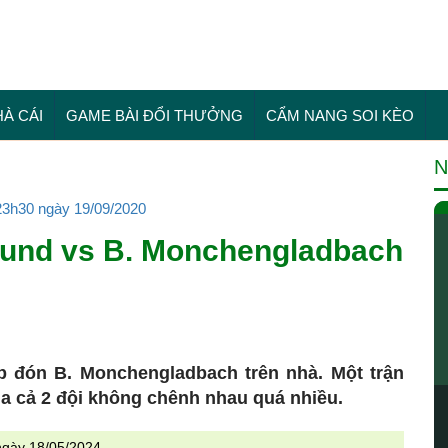
À CÁI
GAME BÀI ĐỔI THƯỞNG
CẨM NANG SOI KÈO
N
23h30 ngày 19/09/2020
mund vs B. Monchengladbach
 đón B. Monchengladbach trên nhà. Một trận
ủa cả 2 đội không chênh nhau quá nhiều.
ngày 18/05/2024