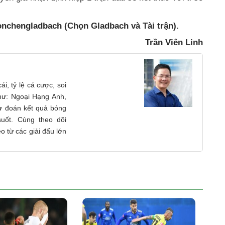
nchengladbach (Chọn Gladbach
và
Tài
trận).
Trần Viên Linh
i, tỷ lệ cá cược, soi
như: Ngoại Hạng Anh,
dự đoán kết quả bóng
uốt. Cùng theo dõi
o từ các giải đấu lớn