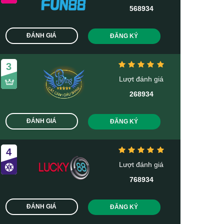
568934
ĐÁNH GIÁ
ĐĂNG KÝ
3
Lượt đánh giá
268934
ĐÁNH GIÁ
ĐĂNG KÝ
4
Lượt đánh giá
768934
ĐÁNH GIÁ
ĐĂNG KÝ