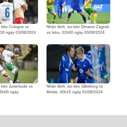
i kèo Cologne vs
Nhận định, soi kèo Dinamo Zagreb
30 ngày 03/08/2024
vs Istra, 02h00 ngày 03/08/2024
i kèo Juventude vs
Nhận định, soi kèo Silkeborg vs
05h00 ngày
Molde, 00h15 ngày 02/08/2024