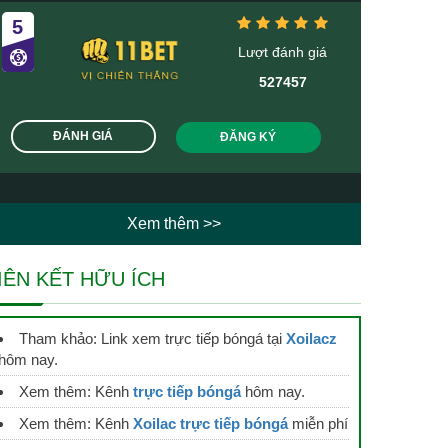
5
Lượt đánh giá
527457
ĐÁNH GIÁ
ĐĂNG KÝ
Xem thêm >>
IÊN KẾT HỮU ÍCH
Tham khảo: Link xem trực tiếp bóngá tại
Xoilacz
hôm nay.
Xem thêm: Kênh
trực tiếp bóngá
hôm nay.
Xem thêm: Kênh
Xoilac trực tiếp bóngá
miễn phí