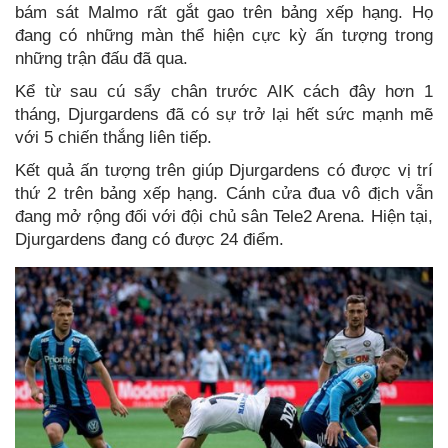
bám sát Malmo rất gắt gao trên bảng xếp hạng. Họ
đang có những màn thể hiện cực kỳ ấn tượng trong
những trận đấu đã qua.
Kể từ sau cú sẩy chân trước AIK cách đây hơn 1
tháng, Djurgardens đã có sự trở lại hết sức mạnh mẽ
với 5 chiến thắng liên tiếp.
Kết quả ấn tượng trên giúp Djurgardens có được vị trí
thứ 2 trên bảng xếp hạng. Cánh cửa đua vô địch vẫn
đang mở rộng đối với đội chủ sân Tele2 Arena. Hiện tại,
Djurgardens đang có được 24 điểm.