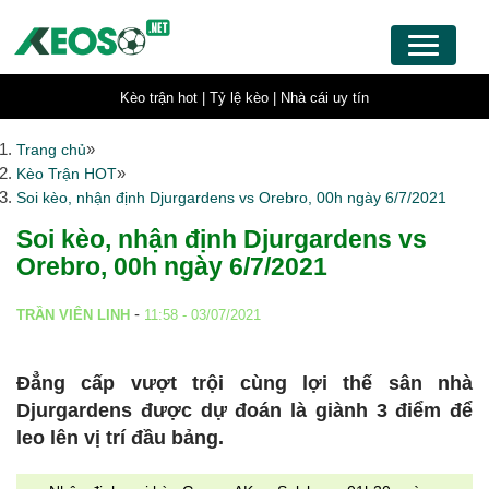
Kèo trận hot |
Tỷ lệ kèo |
Nhà cái uy tín
»
Trang chủ
»
Kèo Trận HOT
Soi kèo, nhận định Djurgardens vs Orebro, 00h ngày 6/7/2021
Soi kèo, nhận định Djurgardens vs
Orebro, 00h ngày 6/7/2021
-
TRẦN VIÊN LINH
11:58 - 03/07/2021
Đẳng cấp vượt trội cùng lợi thế sân nhà
Djurgardens được dự đoán là giành 3 điểm để
leo lên vị trí đầu bảng.