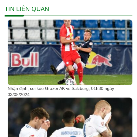
TIN LIÊN QUAN
Nhận định, soi kèo Grazer AK vs Salzburg, 01h30 ngày
03/08/2024