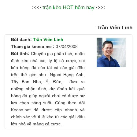
>>>
trận kèo HOT hôm nay
<<<
Trần Viên Linh
Bút danh:
Trần Viên Linh
Tham gia keoso.me :
07/04/2008
Bút tính:
Chuyên gia phân tích, nhận
định kèo nhà cái, tỷ lệ cá cược, soi
kèo bóng đá của tất cả các giải đấu
trên thế giới như: Ngoại Hạng Anh,
Tây Ban Nha, Ý, Đức,... đưa ra
những nhận định, dự đoán kết quả
bóng đá giúp người chơi có được sự
lựa chọn sáng suốt. Cùng theo dõi
Keoso.net để được cập nhanh và
chính xác về tỉ lệ kèo từ các giải đấu
lớn nhỏ về mảng cá cược.