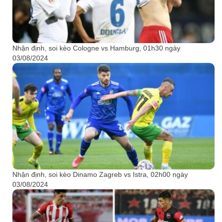
Nhận định, soi kèo Cologne vs Hamburg, 01h30 ngày
03/08/2024
Nhận định, soi kèo Dinamo Zagreb vs Istra, 02h00 ngày
03/08/2024