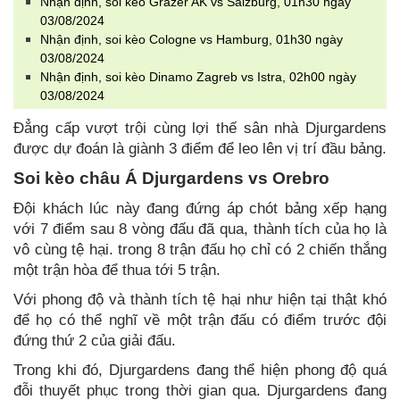
Nhận định, soi kèo Grazer AK vs Salzburg, 01h30 ngày
03/08/2024
Nhận định, soi kèo Cologne vs Hamburg, 01h30 ngày
03/08/2024
Nhận định, soi kèo Dinamo Zagreb vs Istra, 02h00 ngày
03/08/2024
Đẳng cấp vượt trội cùng lợi thế sân nhà Djurgardens
được dự đoán là giành 3 điểm để leo lên vị trí đầu bảng.
Soi kèo châu Á Djurgardens vs Orebro
Đội khách lúc này đang đứng áp chót bảng xếp hạng
với 7 điểm sau 8 vòng đấu đã qua, thành tích của họ là
vô cùng tệ hại. trong 8 trận đấu họ chỉ có 2 chiến thắng
một trận hòa để thua tới 5 trận.
Với phong độ và thành tích tệ hại như hiện tại thật khó
để họ có thể nghĩ về một trận đấu có điểm trước đội
đứng thứ 2 của giải đấu.
Trong khi đó, Djurgardens đang thể hiện phong độ quá
đỗi thuyết phục trong thời gian qua. Djurgardens đang