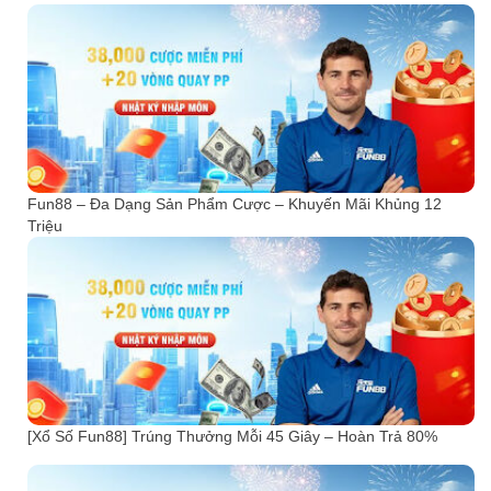
Fun88 – Đa Dạng Sản Phẩm Cược – Khuyến Mãi Khủng 12
Triệu
[Xổ Số Fun88] Trúng Thưởng Mỗi 45 Giây – Hoàn Trả 80%