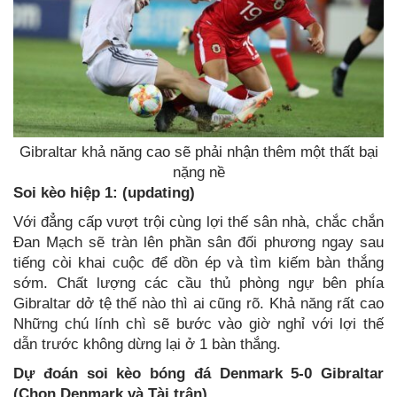
Gibraltar khả năng cao sẽ phải nhận thêm một thất bại
nặng nề
Soi kèo hiệp 1: (updating)
Với đẳng cấp vượt trội cùng lợi thế sân nhà, chắc chắn
Đan Mạch sẽ tràn lên phần sân đối phương ngay sau
tiếng còi khai cuộc để dồn ép và tìm kiếm bàn thắng
sớm. Chất lượng các cầu thủ phòng ngự bên phía
Gibraltar dở tệ thế nào thì ai cũng rõ. Khả năng rất cao
Những chú lính chì sẽ bước vào giờ nghỉ với lợi thế
dẫn trước không dừng lại ở 1 bàn thắng.
Dự đoán
soi kèo bóng đá Denmark 5-0 Gibraltar
(Chọn Denmark và Tài trận).