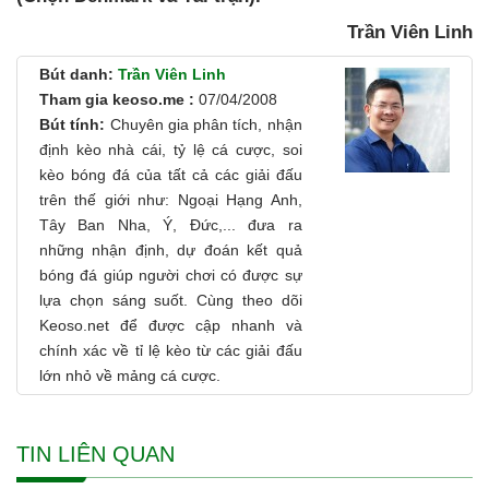
Trần Viên Linh
Bút danh:
Trần Viên Linh
Tham gia keoso.me :
07/04/2008
Bút tính:
Chuyên gia phân tích, nhận
định kèo nhà cái, tỷ lệ cá cược, soi
kèo bóng đá của tất cả các giải đấu
trên thế giới như: Ngoại Hạng Anh,
Tây Ban Nha, Ý, Đức,... đưa ra
những nhận định, dự đoán kết quả
bóng đá giúp người chơi có được sự
lựa chọn sáng suốt. Cùng theo dõi
Keoso.net để được cập nhanh và
chính xác về tỉ lệ kèo từ các giải đấu
lớn nhỏ về mảng cá cược.
TIN LIÊN QUAN