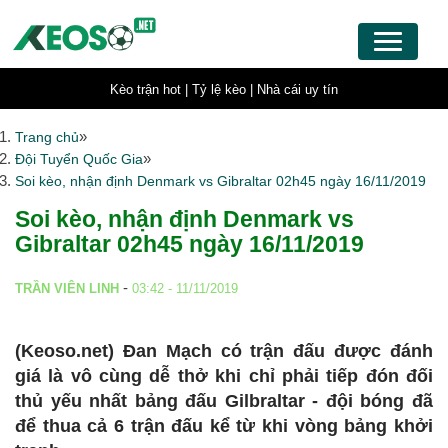
Kèo trận hot |
Tỷ lệ kèo |
Nhà cái uy tín
»
Trang chủ
»
Đội Tuyển Quốc Gia
Soi kèo, nhận định Denmark vs Gibraltar 02h45 ngày 16/11/2019
Soi kèo, nhận định Denmark vs
Gibraltar 02h45 ngày 16/11/2019
-
TRẦN VIÊN LINH
03:42 - 11/11/2019
(Keoso.net) Đan Mạch có trận đấu được đánh
giá là vô cùng dễ thở khi chỉ phải tiếp đón đối
thủ yếu nhất bảng đấu Gilbraltar - đội bóng đã
để thua cả 6 trận đấu kể từ khi vòng bảng khởi