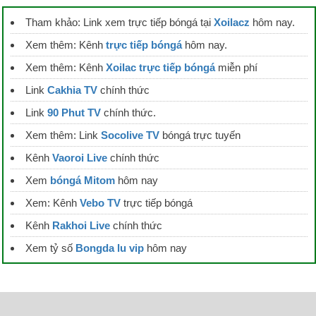
Tham khảo: Link xem trực tiếp bóngá tại
Xoilacz
hôm nay.
Xem thêm: Kênh
trực tiếp bóngá
hôm nay.
Xem thêm: Kênh
Xoilac trực tiếp bóngá
miễn phí
Link
Cakhia TV
chính thức
Link
90 Phut TV
chính thức.
Xem thêm: Link
Socolive TV
bóngá trực tuyến
Kênh
Vaoroi Live
chính thức
Xem
bóngá Mitom
hôm nay
Xem: Kênh
Vebo TV
trực tiếp bóngá
Kênh
Rakhoi Live
chính thức
Xem tỷ số
Bongda lu vip
hôm nay