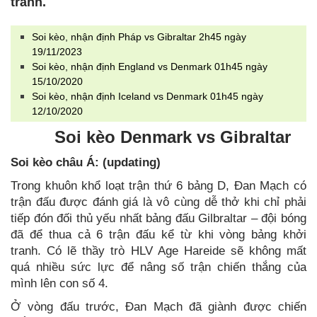
tranh.
Soi kèo, nhận định Pháp vs Gibraltar 2h45 ngày
19/11/2023
Soi kèo, nhận định England vs Denmark 01h45 ngày
15/10/2020
Soi kèo, nhận định Iceland vs Denmark 01h45 ngày
12/10/2020
Soi kèo Denmark vs Gibraltar
Soi kèo châu Á: (updating)
Trong khuôn khổ loạt trận thứ 6 bảng D, Đan Mạch có
trận đấu được đánh giá là vô cùng dễ thở khi chỉ phải
tiếp đón đối thủ yếu nhất bảng đấu Gilbraltar – đội bóng
đã để thua cả 6 trận đấu kể từ khi vòng bảng khởi
tranh. Có lẽ thầy trò HLV Age Hareide sẽ không mất
quá nhiều sức lực để nâng số trận chiến thắng của
mình lên con số 4.
Ở vòng đấu trước, Đan Mạch đã giành được chiến