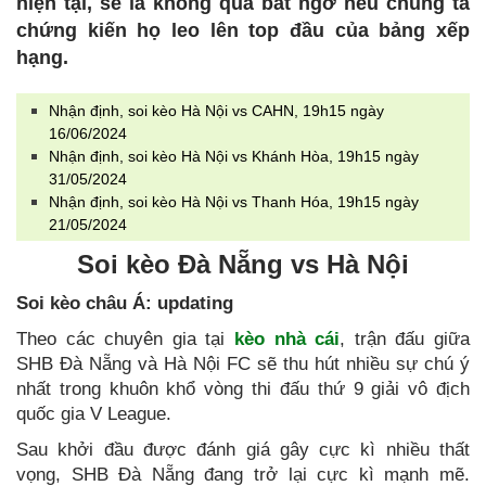
hiện tại, sẽ là không quá bất ngờ nếu chúng ta
chứng kiến họ leo lên top đầu của bảng xếp
hạng.
Nhận định, soi kèo Hà Nội vs CAHN, 19h15 ngày
16/06/2024
Nhận định, soi kèo Hà Nội vs Khánh Hòa, 19h15 ngày
31/05/2024
Nhận định, soi kèo Hà Nội vs Thanh Hóa, 19h15 ngày
21/05/2024
Soi kèo Đà Nẵng vs Hà Nội
Soi kèo châu Á: updating
Theo các chuyên gia tại
kèo nhà cái
, trận đấu giữa
SHB Đà Nẵng và Hà Nội FC sẽ thu hút nhiều sự chú ý
nhất trong khuôn khổ vòng thi đấu thứ 9 giải vô địch
quốc gia V League.
Sau khởi đầu được đánh giá gây cực kì nhiều thất
vọng, SHB Đà Nẵng đang trở lại cực kì mạnh mẽ.