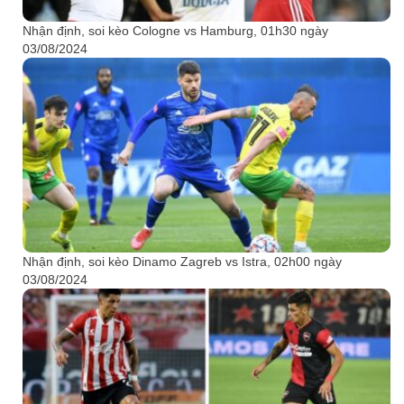
Nhận định, soi kèo Cologne vs Hamburg, 01h30 ngày
03/08/2024
Nhận định, soi kèo Dinamo Zagreb vs Istra, 02h00 ngày
03/08/2024