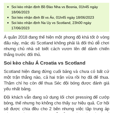
Soi kèo nhận định Bồ Đào Nha vs Bosnia, 01h45 ngày
18/06/2023
Soi kèo nhận định Bỉ vs Áo, 01h45 ngày 18/06/2023
Soi kèo nhận định Na Uy vs Scotland, 23h00 ngày
17/06/2023
Á quân 2018 đang thể hiện một phong độ khá tốt ở vòng
đấu này, mặc dù Scotland không phải là đối thủ dễ chơi
nhưng chủ nhà sẽ biết cách vươn lên để dành chiến
thắng trước đối thủ.
Soi kèo châu Á Croatia vs Scotland
Scotland hiện đang đứng cuối bảng và chưa có bất cứ
một trận thắng nào, cả hai trận vừa rồi họ đã để thua.
Thậm chí họ còn để thua Séc đội bóng được đánh giá
yếu nhất bảng.
Đội khách vẫn đang sử dụng lối chơi pressing để cướp
bóng, thế nhưng họ không cho thấy sự hiệu quả. Cơ hội
sẽ được chia đều cho 2 bên nhưng việc tập trung áp