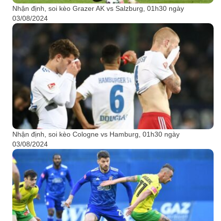
Nhận định, soi kèo Grazer AK vs Salzburg, 01h30 ngày
03/08/2024
Nhận định, soi kèo Cologne vs Hamburg, 01h30 ngày
03/08/2024