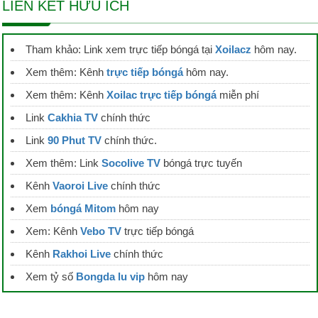
LIÊN KẾT HỮU ÍCH
Tham khảo: Link xem trực tiếp bóngá tại
Xoilacz
hôm nay.
Xem thêm: Kênh
trực tiếp bóngá
hôm nay.
Xem thêm: Kênh
Xoilac trực tiếp bóngá
miễn phí
Link
Cakhia TV
chính thức
Link
90 Phut TV
chính thức.
Xem thêm: Link
Socolive TV
bóngá trực tuyến
Kênh
Vaoroi Live
chính thức
Xem
bóngá Mitom
hôm nay
Xem: Kênh
Vebo TV
trực tiếp bóngá
Kênh
Rakhoi Live
chính thức
Xem tỷ số
Bongda lu vip
hôm nay