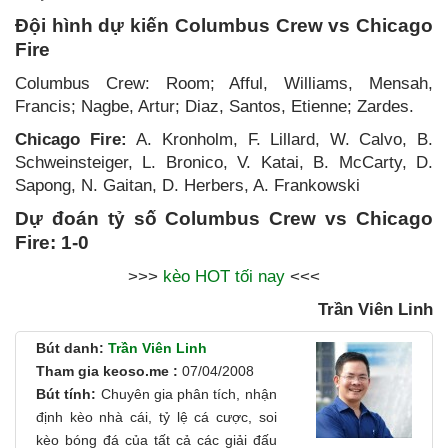
Đội hình dự kiến Columbus Crew vs Chicago
Fire
Columbus Crew: Room; Afful, Williams, Mensah,
Francis; Nagbe, Artur; Diaz, Santos, Etienne; Zardes.
Chicago Fire:
A. Kronholm, F. Lillard, W. Calvo, B.
Schweinsteiger, L. Bronico, V. Katai, B. McCarty, D.
Sapong, N. Gaitan, D. Herbers, A. Frankowski
Dự đoán tỷ số Columbus Crew vs Chicago
Fire: 1-0
>>>
kèo HOT tối nay
<<<
Trần Viên Linh
Bút danh:
Trần Viên Linh
Tham gia keoso.me :
07/04/2008
Bút tính:
Chuyên gia phân tích, nhận
định kèo nhà cái, tỷ lệ cá cược, soi
kèo bóng đá của tất cả các giải đấu