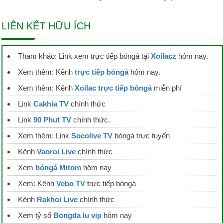
LIÊN KẾT HỮU ÍCH
Tham khảo: Link xem trực tiếp bóngá tại
Xoilacz
hôm nay.
Xem thêm: Kênh
trực tiếp bóngá
hôm nay.
Xem thêm: Kênh
Xoilac trực tiếp bóngá
miễn phí
Link
Cakhia TV
chính thức
Link
90 Phut TV
chính thức.
Xem thêm: Link
Socolive TV
bóngá trực tuyến
Kênh
Vaoroi Live
chính thức
Xem
bóngá Mitom
hôm nay
Xem: Kênh
Vebo TV
trực tiếp bóngá
Kênh
Rakhoi Live
chính thức
Xem tỷ số
Bongda lu vip
hôm nay