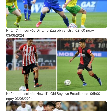
Nhận định, soi kèo Dinamo Zagreb vs Istra, 02h00 ngày
03/08/2024
Nhận định, soi kèo Newell’s Old Boys vs Estudiantes, 06h00
ngày 03/08/2024