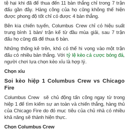
tệ hại khi đã để thua đến 11 bàn thắng chỉ trong 7 trận
đấu gần đây. Hàng công của họ cũng không thể hiện
được phong độ tốt chỉ có được 4 bàn thắng.
Bên kia chiến tuyến, Columbus Crew chỉ có hiệu suất
trung bình 1 bàn/ trận kể từ đầu mùa giải, sau 7 trận
đấu họ cũng đã để thua 6 bàn.
Những thống kê trên, khó có thể hi vọng vào một trận
đấu có nhiều bàn thắng. Với
tỷ lệ kèo cá cược bóng đá
,
người chơi lựa chọn kèo xỉu là hợp lý.
Chọn xỉu
Soi kèo hiệp 1 Columbus Crew vs Chicago
Fire
Columbus Crew sẽ chủ động tấn công ngay từ trong
hiệp 1 để tìm kiếm sự an toàn và chiến thắng, hàng thủ
của Chicago Fire do đó mục tiêu của chủ nhà có nhiều
khả năng sẽ thành hiện thực.
Chọn Columbus Crew