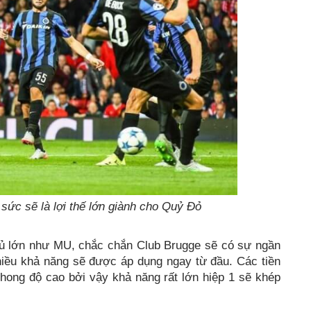
sức sẽ là lợi thế lớn giành cho Quỷ Đỏ
thủ lớn như MU, chắc chắn Club Brugge sẽ có sự ngần
hiều khả năng sẽ được áp dụng ngay từ đầu. Các tiền
ong độ cao bởi vậy khả năng rất lớn hiệp 1 sẽ khép