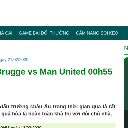
À CÁI
GAME BÀI ĐỔI THƯỞNG
CẨM NANG SOI KÈO
N
ngày 21/02/2020
 Brugge vs Man United 00h55
đấu trường châu Âu trong thời gian qua là rất
 quả hòa là hoàn toàn khả thi với đội chủ nhà.
 00h55 ngày 13/03/2020