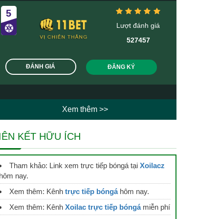
5
Lượt đánh giá
527457
ĐÁNH GIÁ
ĐĂNG KÝ
Xem thêm >>
IÊN KẾT HỮU ÍCH
Tham khảo: Link xem trực tiếp bóngá tại
Xoilacz
hôm nay.
Xem thêm: Kênh
trực tiếp bóngá
hôm nay.
Xem thêm: Kênh
Xoilac trực tiếp bóngá
miễn phí