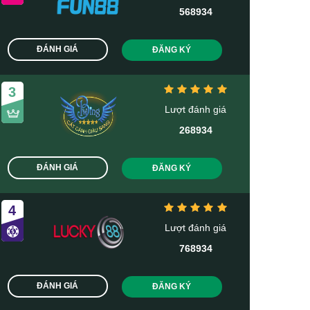
568934
ĐÁNH GIÁ
ĐĂNG KÝ
3
Lượt đánh giá
268934
ĐÁNH GIÁ
ĐĂNG KÝ
4
Lượt đánh giá
768934
ĐÁNH GIÁ
ĐĂNG KÝ