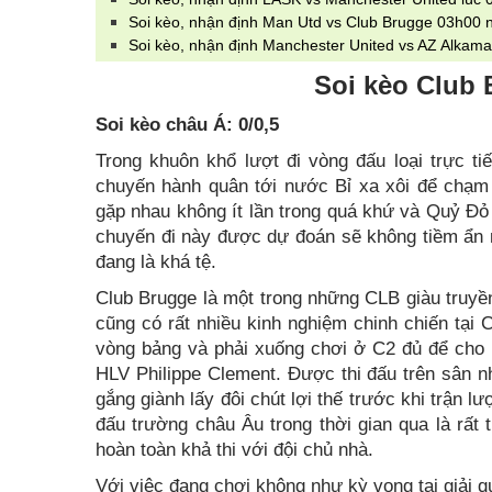
Soi kèo, nhận định Man Utd vs Club Brugge 03h00 
Soi kèo, nhận định Manchester United vs AZ Alkam
Soi kèo Club 
Soi kèo châu Á: 0/0,5
Trong khuôn khổ lượt đi vòng đấu loại trực t
chuyến hành quân tới nước Bỉ xa xôi để chạm 
gặp nhau không ít lần trong quá khứ và Quỷ Đỏ 
chuyến đi này được dự đoán sẽ không tiềm ẩn
đang là khá tệ.
Club Brugge là một trong những CLB giàu truyề
cũng có rất nhiều kinh nghiệm chinh chiến tại 
vòng bảng và phải xuống chơi ở C2 đủ để cho 
HLV Philippe Clement. Được thi đấu trên sân nh
gắng giành lấy đôi chút lợi thế trước khi trận l
đấu trường châu Âu trong thời gian qua là rất 
hoàn toàn khả thi với đội chủ nhà.
Với viêc đang chơi không như kỳ vọng tại giải 