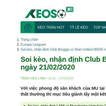
KÈO TRẬN HOT
TỶ LỆ KÈO
TOP NH
Trang chủ
»
Europa League
»
Soi kèo, nhận định Club Brugge vs Man United 00h55 
Soi kèo, nhận định Club
ngày 21/02/2020
-
TRẦN VIÊN LINH
09:26 - 17/02/2020
Với việc phong độ sân khách của MU tại 
thất thường thì mục tiêu giành lấy một kết
Soi kèo, nhận định LASK vs Manchester United lúc