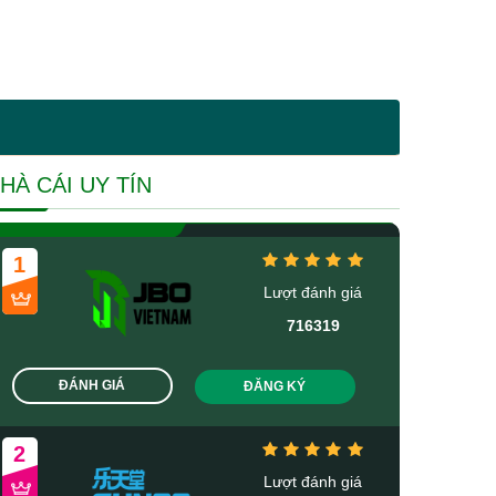
HÀ CÁI UY TÍN
1
Lượt đánh giá
716319
ĐÁNH GIÁ
ĐĂNG KÝ
2
Lượt đánh giá