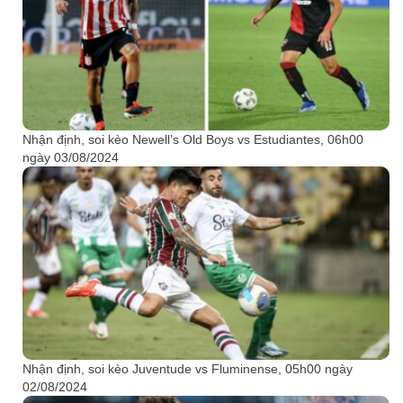
Nhận định, soi kèo Newell’s Old Boys vs Estudiantes, 06h00
ngày 03/08/2024
Nhận định, soi kèo Juventude vs Fluminense, 05h00 ngày
02/08/2024