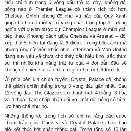
Nếu chỉ tính trong 5 vòng đấu trở lại đây, không đội
bóng nào ở Premier League có thành tích tốt hơn
Chelsea. Chính phong độ như vũ bão của Quỷ Xanh
giúp cho họ có một vị trí vững chắc trong top 4 – đồng
nghĩa với quyền được dự Champion League ở mùa giải
tiếp theo. Khoảng cách giữa Chelsea và Arsenal – đội
xếp thứ 5 hiện tại đang là 6 điểm. Trong bối cảnh mà
những ứng cử viên khác như Tottenham và Man United
đang suy yếu và chưa cho thấy dấu hiệu khởi sắc thực
sự thì nhiều khả năng trật tự của 4 đội dẫn đầu sẽ
không có nhiều sự xáo trộn từ giờ cho tới hết lượt đi.
Ở phía bên kia chiến tuyến, Crystal Palace đã không
thể giành chiến thắng trong 3 vòng đấu gần nhất. Sau
11 vòng đấu, The Glaziers có thành tích 4 thắng, 3 hòa
và 4 thua. Tạm chấp nhận đối với một đội bóng có tiềm
lực hạn chế như họ.
Những thống kê trong lịch sử chỉ ra rằng các cuộc
chạm trán giữa Chelsea và Crystal Palace chưa bao
giờ kết thúc bất phân thắng bại. Trong tổng số 15 lần