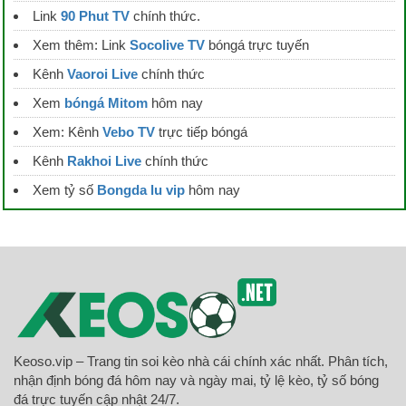
Link
90 Phut TV
chính thức.
Xem thêm: Link
Socolive TV
bóngá trực tuyến
Kênh
Vaoroi Live
chính thức
Xem
bóngá Mitom
hôm nay
Xem: Kênh
Vebo TV
trực tiếp bóngá
Kênh
Rakhoi Live
chính thức
Xem tỷ số
Bongda lu vip
hôm nay
Keoso.vip – Trang tin soi kèo nhà cái chính xác nhất. Phân tích,
nhận định bóng đá hôm nay và ngày mai, tỷ lệ kèo, tỷ số bóng
đá trực tuyến cập nhật 24/7.