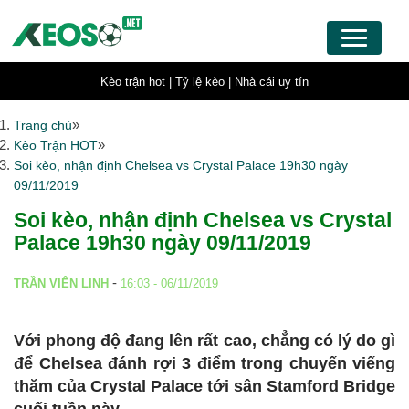
Kèo trận hot |
Tỷ lệ kèo |
Nhà cái uy tín
»
Trang chủ
»
Kèo Trận HOT
Soi kèo, nhận định Chelsea vs Crystal Palace 19h30 ngày
09/11/2019
Soi kèo, nhận định Chelsea vs Crystal
Palace 19h30 ngày 09/11/2019
-
TRẦN VIÊN LINH
16:03 - 06/11/2019
Với phong độ đang lên rất cao, chẳng có lý do gì
để Chelsea đánh rợi 3 điểm trong chuyến viếng
thăm của Crystal Palace tới sân Stamford Bridge