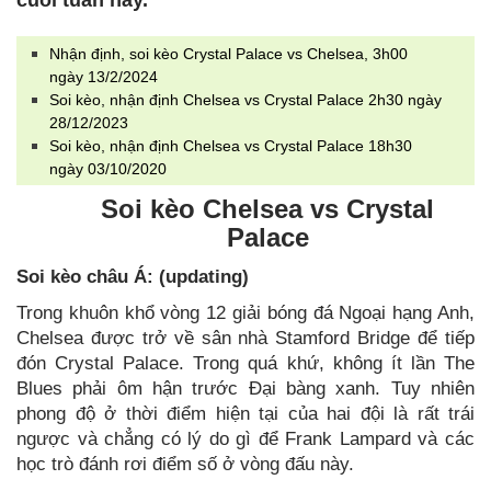
cuối tuần này.
Nhận định, soi kèo Crystal Palace vs Chelsea, 3h00
ngày 13/2/2024
Soi kèo, nhận định Chelsea vs Crystal Palace 2h30 ngày
28/12/2023
Soi kèo, nhận định Chelsea vs Crystal Palace 18h30
ngày 03/10/2020
Soi kèo Chelsea vs Crystal
Palace
Soi kèo châu Á: (updating)
Trong khuôn khổ vòng 12 giải bóng đá Ngoại hạng Anh,
Chelsea được trở về sân nhà Stamford Bridge để tiếp
đón Crystal Palace. Trong quá khứ, không ít lần The
Blues phải ôm hận trước Đại bàng xanh. Tuy nhiên
phong độ ở thời điểm hiện tại của hai đội là rất trái
ngược và chẳng có lý do gì để Frank Lampard và các
học trò đánh rơi điểm số ở vòng đấu này.