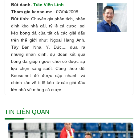
Bút danh:
Trần Viên Linh
Tham gia keoso.me :
07/04/2008
Bút tính:
Chuyên gia phân tích, nhận
định kèo nhà cái, tỷ lệ cá cược, soi
kèo bóng đá của tất cả các giải đấu
trên thế giới như: Ngoại Hạng Anh,
Tây Ban Nha, Ý, Đức,... đưa ra
những nhận định, dự đoán kết quả
bóng đá giúp người chơi có được sự
lựa chọn sáng suốt. Cùng theo dõi
Keoso.net để được cập nhanh và
chính xác về tỉ lệ kèo từ các giải đấu
lớn nhỏ về mảng cá cược.
TIN LIÊN QUAN