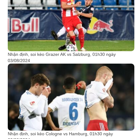
Nhận định, soi kèo Grazer AK vs Salzburg, 01h30 ngày
03/08/2024
Nhận định, soi kèo Cologne vs Hamburg, 01h30 ngày