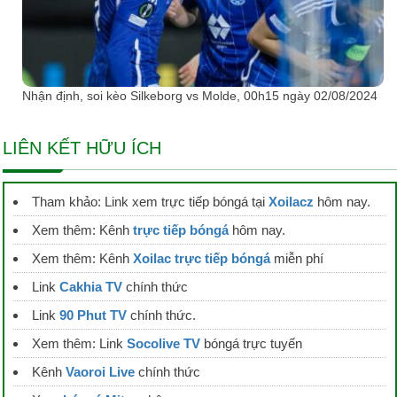
Nhận định, soi kèo Silkeborg vs Molde, 00h15 ngày 02/08/2024
LIÊN KẾT HỮU ÍCH
Tham khảo: Link xem trực tiếp bóngá tại
Xoilacz
hôm nay.
Xem thêm: Kênh
trực tiếp bóngá
hôm nay.
Xem thêm: Kênh
Xoilac trực tiếp bóngá
miễn phí
Link
Cakhia TV
chính thức
Link
90 Phut TV
chính thức.
Xem thêm: Link
Socolive TV
bóngá trực tuyến
Kênh
Vaoroi Live
chính thức