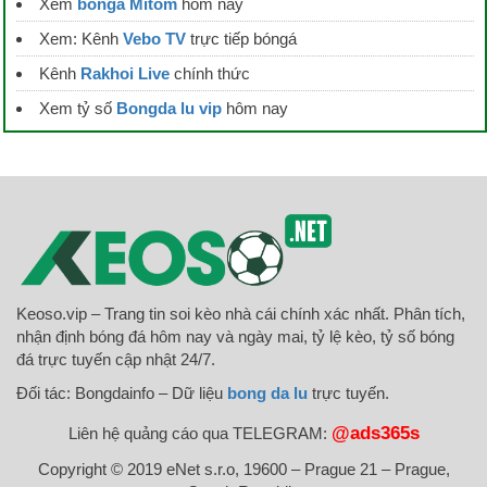
Xem
bóngá Mitom
hôm nay
Xem: Kênh
Vebo TV
trực tiếp bóngá
Kênh
Rakhoi Live
chính thức
Xem tỷ số
Bongda lu vip
hôm nay
Keoso.vip – Trang tin soi kèo nhà cái chính xác nhất. Phân tích,
nhận định bóng đá hôm nay và ngày mai, tỷ lệ kèo, tỷ số bóng
đá trực tuyến cập nhật 24/7.
Đối tác: Bongdainfo – Dữ liệu
bong da lu
trực tuyến.
@ads365s
Liên hệ quảng cáo qua TELEGRAM:
Copyright © 2019 eNet s.r.o, 19600 – Prague 21 – Prague,