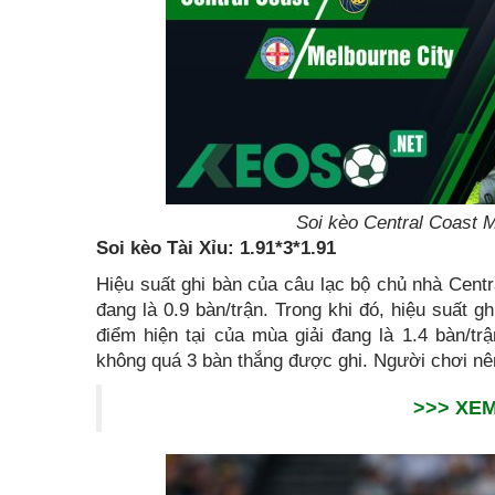
Soi kèo Central Coast 
S
o
i kèo
Tài Xỉu: 1.91*3*1.91
Hiệu suất ghi bàn của câu lạc bộ chủ nhà Centr
đang là 0.9 bàn/trận. Trong khi đó, hiệu suất 
điểm hiện tại của mùa giải đang là 1.4 bàn/tr
không quá 3 bàn thắng được ghi. Người chơi nê
>>> XEM