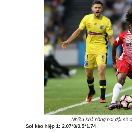
Nhiều khả năng hai đội sẽ 
Soi kèo hiệp 1: 2.07*0/0.5*1.74