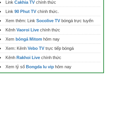
Link
Cakhia TV
chính thức
Link
90 Phut TV
chính thức.
Xem thêm: Link
Socolive TV
bóngá trực tuyến
Kênh
Vaoroi Live
chính thức
Xem
bóngá Mitom
hôm nay
Xem: Kênh
Vebo TV
trực tiếp bóngá
Kênh
Rakhoi Live
chính thức
Xem tỷ số
Bongda lu vip
hôm nay