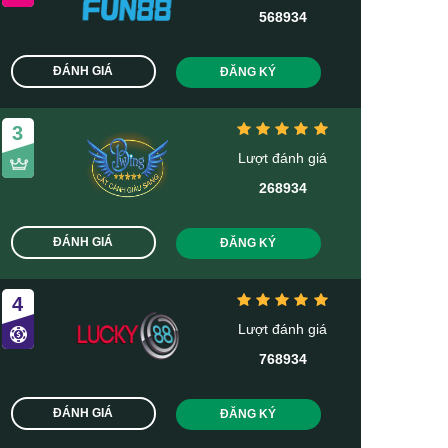
568934
ĐÁNH GIÁ
ĐĂNG KÝ
3
Lượt đánh giá
268934
ĐÁNH GIÁ
ĐĂNG KÝ
4
Lượt đánh giá
768934
ĐÁNH GIÁ
ĐĂNG KÝ