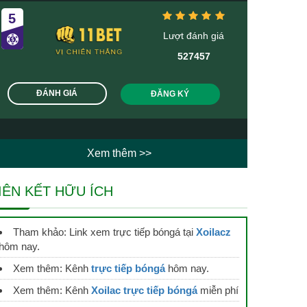
5
Lượt đánh giá
527457
ĐÁNH GIÁ
ĐĂNG KÝ
Xem thêm >>
IÊN KẾT HỮU ÍCH
Tham khảo: Link xem trực tiếp bóngá tại
Xoilacz
hôm nay.
Xem thêm: Kênh
trực tiếp bóngá
hôm nay.
Xem thêm: Kênh
Xoilac trực tiếp bóngá
miễn phí