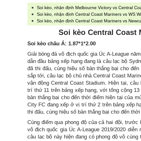
Soi kèo, nhận định Melbourne Victory vs Central C
Soi kèo, nhận định Central Coast Mariners vs WS 
Soi kèo, nhận định Central Coast Mariners vs Newc
Soi kèo Central Coast 
Soi kèo châu Á: 1.87*1*2.00
Giải bóng đá vô địch quốc gia Úc A-League năm n
dẫn đầu bảng xếp hạng đang là câu lạc bộ Sydn
đã thi đấu, cùng hiệu số bàn thắng bại cho đến 
sắp tới, câu lạc bộ chủ nhà Central Coast Marin
vận động Central Coast Stadium. Hiện tại, câu
trí thứ 11 trên bảng xếp hạng, với tổng cộng 13
bàn thắng bại cho đến thời điểm hiện tại của mù
City FC đang xếp ở vị trí thứ 2 trên bảng xếp 
thi đấu, cùng hiệu số bàn thắng bại cho đến thời
Cùng điểm qua phong độ của cả hai đội, trước k
vô địch quốc gia Úc A-League 2019/2020 diễn r
câu lạc bộ này hiện đang có phong độ vô cùng tồ