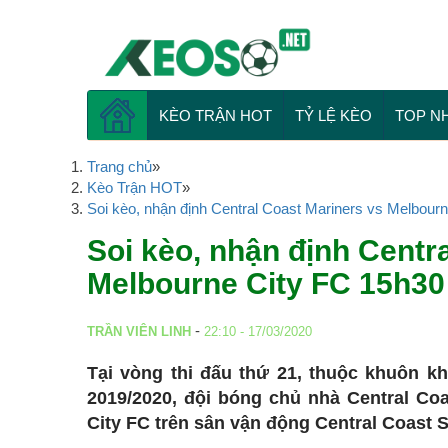
KÈO TRẬN HOT
TỶ LỆ KÈO
TOP NH
Trang chủ
»
Kèo Trận HOT
»
Soi kèo, nhận định Central Coast Mariners vs Melbour
Soi kèo, nhận định Centr
Melbourne City FC 15h30
-
TRẦN VIÊN LINH
22:10 - 17/03/2020
Tại vòng thi đấu thứ 21, thuộc khuôn k
2019/2020, đội bóng chủ nhà Central Coa
City FC trên sân vận động Central Coast 