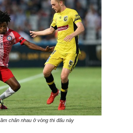
cầm chân nhau ở vòng thi đấu này