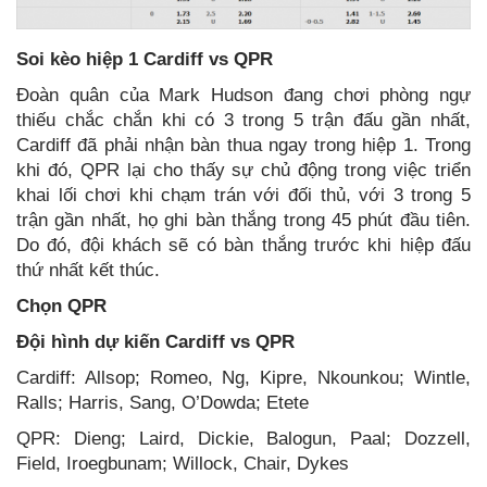
Soi kèo hiệp 1 Cardiff vs QPR
Đoàn quân của Mark Hudson đang chơi phòng ngự
thiếu chắc chắn khi có 3 trong 5 trận đấu gần nhất,
Cardiff đã phải nhận bàn thua ngay trong hiệp 1. Trong
khi đó, QPR lại cho thấy sự chủ động trong việc triển
khai lối chơi khi chạm trán với đối thủ, với 3 trong 5
trận gần nhất, họ ghi bàn thắng trong 45 phút đầu tiên.
Do đó, đội khách sẽ có bàn thắng trước khi hiệp đấu
thứ nhất kết thúc.
Chọn QPR
Đội hình dự kiến Cardiff vs QPR
Cardiff: Allsop; Romeo, Ng, Kipre, Nkounkou; Wintle,
Ralls; Harris, Sang, O’Dowda; Etete
QPR: Dieng; Laird, Dickie, Balogun, Paal; Dozzell,
Field, Iroegbunam; Willock, Chair, Dykes