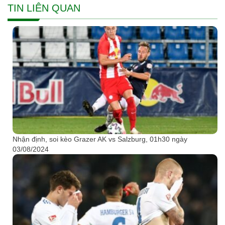
TIN LIÊN QUAN
Nhận định, soi kèo Grazer AK vs Salzburg, 01h30 ngày
03/08/2024