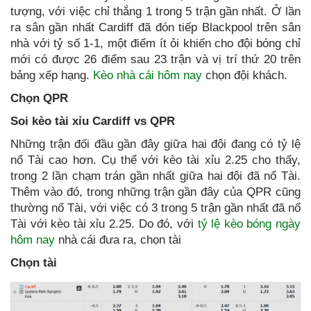
tượng, với việc chỉ thắng 1 trong 5 trận gần nhất. Ở lần
ra sân gần nhất Cardiff đã đón tiếp Blackpool trên sân
nhà với tỷ số 1-1, một điểm ít ỏi khiến cho đội bóng chỉ
mới có được 26 điểm sau 23 trận và vị trí thứ 20 trên
bảng xếp hạng.
Kèo nhà cái hôm nay
chọn đội khách.
Chọn QPR
Soi kèo tài xỉu Cardiff vs QPR
Những trận đối đầu gần đây giữa hai đội đang có tỷ lệ
nổ Tài cao hơn. Cụ thể với kèo tài xỉu 2.25 cho thấy,
trong 2 lần chạm trán gần nhất giữa hai đội đã nổ Tài.
Thêm vào đó, trong những trận gần đây của QPR cũng
thường nổ Tài, với việc có 3 trong 5 trận gần nhất đã nổ
Tài với kèo tài xỉu 2.25. Do đó, với
tỷ lệ kèo bóng ngày
hôm nay
nhà cái đưa ra, chọn tài
Chọn tài