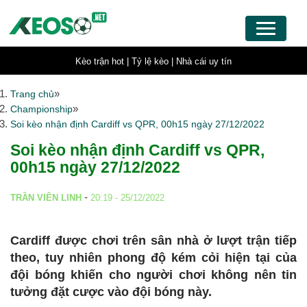
Kèo trận hot |
Tỷ lệ kèo |
Nhà cái uy tín
»
Trang chủ
»
Championship
Soi kèo nhận định Cardiff vs QPR, 00h15 ngày 27/12/2022
Soi kèo nhận định Cardiff vs QPR,
00h15 ngày 27/12/2022
-
TRẦN VIÊN LINH
20:19 - 25/12/2022
Cardiff được chơi trên sân nhà ở lượt trận tiếp
theo, tuy nhiên phong độ kém cỏi hiện tại của
đội bóng khiến cho người chơi không nên tin
tưởng đặt cược vào đội bóng này.