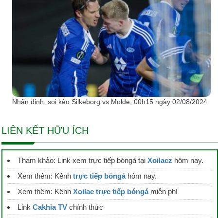
Nhận định, soi kèo Silkeborg vs Molde, 00h15 ngày 02/08/2024
LIÊN KẾT HỮU ÍCH
Tham khảo: Link xem trực tiếp bóngá tại
Xoilacz
hôm nay.
Xem thêm: Kênh
trực tiếp bóngá
hôm nay.
Xem thêm: Kênh
Xoilac trực tiếp bóngá
miễn phí
Link
Cakhia TV
chính thức