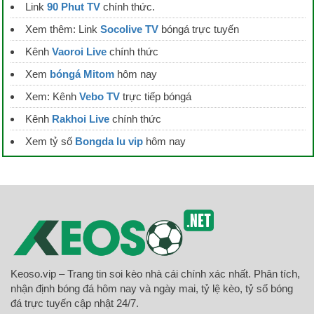
Link
90 Phut TV
chính thức.
Xem thêm: Link
Socolive TV
bóngá trực tuyến
Kênh
Vaoroi Live
chính thức
Xem
bóngá Mitom
hôm nay
Xem: Kênh
Vebo TV
trực tiếp bóngá
Kênh
Rakhoi Live
chính thức
Xem tỷ số
Bongda lu vip
hôm nay
Keoso.vip – Trang tin soi kèo nhà cái chính xác nhất. Phân tích,
nhận định bóng đá hôm nay và ngày mai, tỷ lệ kèo, tỷ số bóng
đá trực tuyến cập nhật 24/7.