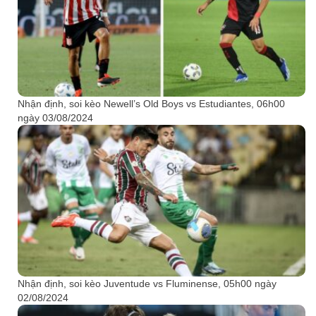
Nhận định, soi kèo Newell’s Old Boys vs Estudiantes, 06h00
ngày 03/08/2024
Nhận định, soi kèo Juventude vs Fluminense, 05h00 ngày
02/08/2024