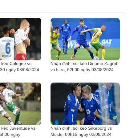
i kèo Cologne vs
Nhận định, soi kèo Dinamo Zagreb
30 ngày 03/08/2024
vs Istra, 02h00 ngày 03/08/2024
i kèo Juventude vs
Nhận định, soi kèo Silkeborg vs
05h00 ngày
Molde, 00h15 ngày 02/08/2024