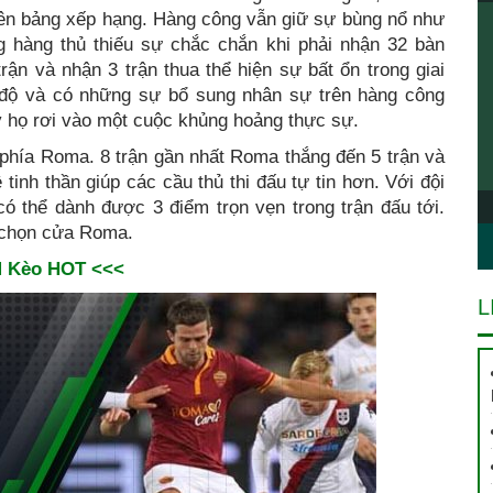
trên bảng xếp hạng. Hàng công vẫn giữ sự bùng nổ như
g hàng thủ thiếu sự chắc chắn khi phải nhận 32 bàn
rận và nhận 3 trận thua thể hiện sự bất ổn trong giai
g độ và có những sự bổ sung nhân sự trên hàng công
 họ rơi vào một cuộc khủng hoảng thực sự.
 phía Roma. 8 trận gần nhất Roma thắng đến 5 trận và
 tinh thần giúp các cầu thủ thi đấu tự tin hơn. Với đội
 thể dành được 3 điểm trọn vẹn trong trận đấu tới.
 chọn cửa Roma.
 Kèo HOT <<<
L