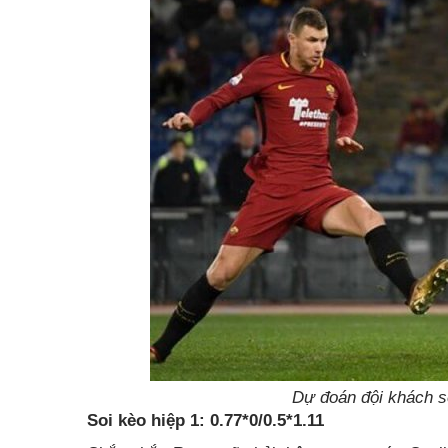
Dự đoán đội khách sẽ
Soi kèo hiệp 1: 0.77*0/0.5*1.11