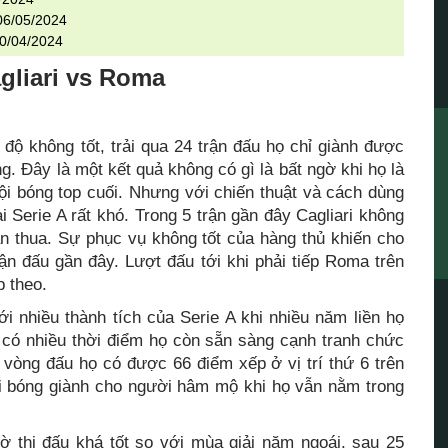
06/05/2024
30/04/2024
gliari vs Roma
 độ không tốt, trải qua 24 trận đấu họ chỉ giành được
g. Đây là một kết quả không có gì là bất ngờ khi họ là
đội bóng top cuối. Nhưng với chiến thuật và cách dùng
ại Serie A rất khó. Trong 5 trận gần đây Cagliari không
ận thua. Sự phục vụ không tốt của hàng thủ khiến cho
ận đấu gần đây. Lượt đấu tới khi phải tiếp Roma trên
p theo.
i nhiều thành tích của Serie A khi nhiều năm liền họ
 có nhiều thời điểm họ còn sẵn sàng cạnh tranh chức
 vòng đấu họ có được 66 điểm xếp ở vị trí thứ 6 trên
i bóng giành cho người hâm mộ khi họ vẫn nằm trong
 thi đấu khá tốt so với mùa giải năm ngoái, sau 25