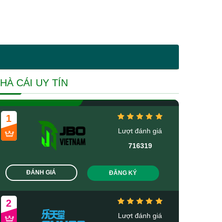
HÀ CÁI UY TÍN
1
Lượt đánh giá
716319
ĐÁNH GIÁ
ĐĂNG KÝ
2
Lượt đánh giá