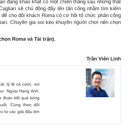
ari đang khao khát có một chiến thắng sau những thất
 Cagliari sẽ chủ động đẩy lên tấn công nhằm tìm kiếm
ội để cho đội khách Roma có cơ hội tổ chức phản công
iari. Chuyên gia soi kèo khuyên người chơi nên chọn
họn Roma và Tài trận).
Trần Viên Linh
i, tỷ lệ cá cược, soi
như: Ngoại Hạng Anh,
dự đoán kết quả bóng
uốt. Cùng theo dõi
o từ các giải đấu lớn