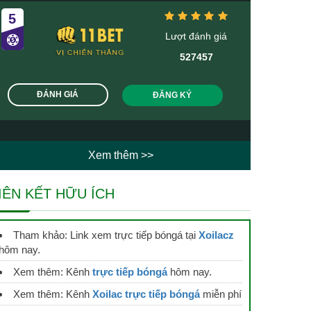
5
Lượt đánh giá
527457
ĐÁNH GIÁ
ĐĂNG KÝ
Xem thêm >>
IÊN KẾT HỮU ÍCH
Tham khảo: Link xem trực tiếp bóngá tại
Xoilacz
hôm nay.
Xem thêm: Kênh
trực tiếp bóngá
hôm nay.
Xem thêm: Kênh
Xoilac trực tiếp bóngá
miễn phí