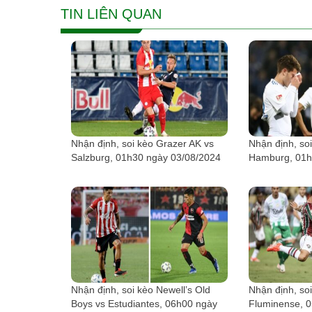
TIN LIÊN QUAN
Nhận định, soi kèo Grazer AK vs
Nhận định, so
Salzburg, 01h30 ngày 03/08/2024
Hamburg, 01h
Nhận định, soi kèo Newell’s Old
Nhận định, so
Boys vs Estudiantes, 06h00 ngày
Fluminense, 