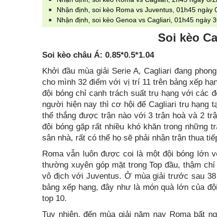
Nhận định, soi kèo Roma vs Juventus, 01h45 ngày 
Nhận định, soi kèo Genoa vs Cagliari, 01h45 ngày 
Soi kèo Ca
Soi kèo châu Á: 0.85*0.5*1.04
Khởi đầu mùa giải Serie A, Cagliari đang phong
cho mình 32 điểm với vị trí 11 trên bảng xếp hạn
đội bóng chỉ cạnh trách suất trụ hạng với các 
người hiện nay thì cơ hội để Cagliari trụ hạng t
thể thắng được trận nào với 3 trận hoà và 2 tr
đội bóng gặp rất nhiều khó khăn trong những tr
sân nhà, rất có thể họ sẽ phải nhận trận thua tiế
Roma vẫn luôn được coi là một đội bóng lớn vớ
thường xuyên góp mặt trong Top đầu, thậm chí
vô địch với Juventus. Ở mùa giải trước sau 38
bảng xếp hạng, đây như là món quà lớn của độ
top 10.
Tuy nhiên, đến mùa giải năm nay Roma bất ngờ