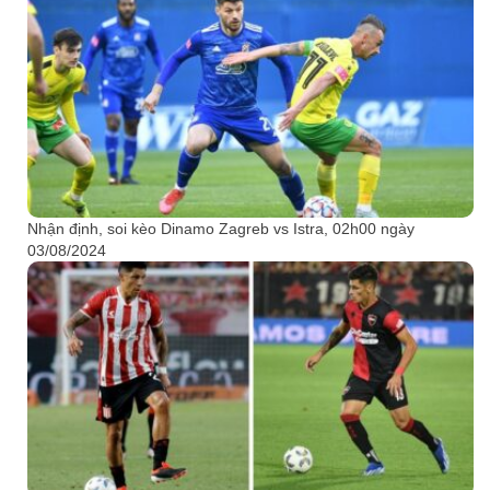
Nhận định, soi kèo Dinamo Zagreb vs Istra, 02h00 ngày
03/08/2024