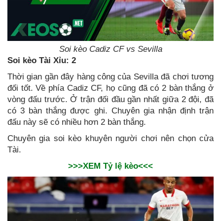
Soi kèo Cadiz CF vs Sevilla
Soi kèo Tài Xỉu:
2
Thời gian gần đây hàng công của Sevilla đã chơi tương
đối tốt. Về phía Cadiz CF, họ cũng đã có 2 bàn thắng ở
vòng đấu trước. Ở trận đối đầu gần nhất giữa 2 đội, đã
có 3 bàn thắng được ghi. Chuyên gia nhận định trận
đấu này sẽ có nhiều hơn 2 bàn thắng.
Chuyên gia soi kèo khuyên người chơi nên chọn cửa
Tài.
>>>XEM Tỷ lệ kèo<<<