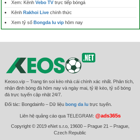
Xem: Kênh
Vebo TV
trực tiếp bóngá
Kênh
Rakhoi Live
chính thức
Xem tỷ số
Bongda lu vip
hôm nay
Keoso.vip – Trang tin soi kèo nhà cái chính xác nhất. Phân tích,
nhận định bóng đá hôm nay và ngày mai, tỷ lệ kèo, tỷ số bóng
đá trực tuyến cập nhật 24/7.
Đối tác: Bongdainfo – Dữ liệu
bong da lu
trực tuyến.
@ads365s
Liên hệ quảng cáo qua TELEGRAM:
Copyright © 2019 eNet s.r.o, 19600 – Prague 21 – Prague,
Czech Republic