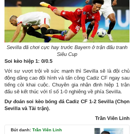
Sevilla đã chơi cực hay trước Bayern ở trận đấu tranh
Siêu Cup
Soi kèo hiệp 1:
0/0.5
Với sự vượt trội về sức mạnh thì Sevilla sẽ là đội chủ
động dâng cao đội hình và tấn công Cadiz CF ngay sau
tiếng còi khai cuộc. Chuyên gia nhận định hiệp 1 trận
đấu sẽ kết thúc với tỉ số 1-0 nghiêng về phía Sevilla.
Dự đoán soi kèo bóng đá Cadiz CF
1-2
Sevilla
(Chọn
Sevilla
và
Tài
trận).
Trần Viên Linh
Bút danh:
Trần Viên Linh