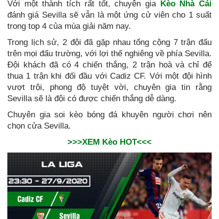
Với một thành tích rất tốt, chuyên gia
Kèo Nhà Cái
đánh giá Sevilla sẽ vẫn là một ứng cử viên cho 1 suất
trong top 4 của mùa giải năm nay.
Trong lịch sử, 2 đội đã gặp nhau tổng cộng 7 trận đấu
trên mọi đấu trường, với lợi thế nghiêng về phía Sevilla.
Đội khách đã có 4 chiến thắng, 2 trận hoà và chỉ để
thua 1 trận khi đối đầu với Cadiz CF. Với một đội hình
vượt trội, phong độ tuyệt vời, chuyên gia tin rằng
Sevilla sẽ là đội có được chiến thắng dễ dàng.
Chuyên gia soi kèo bóng đá khuyên người chơi nên
chọn cửa Sevilla.
>>>XEM Kèo HOT<<<