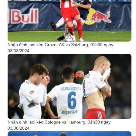
Nhận định, soi kèo Grazer AK vs Salzburg, 01h30 ngày
03/08/2024
Nhận định, soi kèo Cologne vs Hamburg, 01h30 ngày
03/08/2024