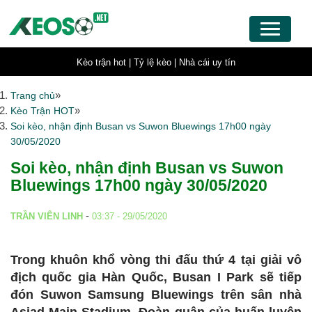
Kèo trận hot |
Tỷ lệ kèo |
Nhà cái uy tín
»
Trang chủ
»
Kèo Trận HOT
Soi kèo, nhận định Busan vs Suwon Bluewings 17h00 ngày
30/05/2020
Soi kèo, nhận định Busan vs Suwon
Bluewings 17h00 ngày 30/05/2020
-
TRẦN VIÊN LINH
03:37 - 29/05/2020
Trong khuôn khổ vòng thi đấu thứ 4 tại giải vô
địch quốc gia Hàn Quốc, Busan I Park sẽ tiếp
đón Suwon Samsung Bluewings trên sân nhà