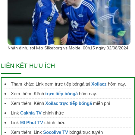
Nhận định, soi kèo Silkeborg vs Molde, 00h15 ngày 02/08/2024
LIÊN KẾT HỮU ÍCH
Tham khảo: Link xem trực tiếp bóngá tại
Xoilacz
hôm nay.
Xem thêm: Kênh
trực tiếp bóngá
hôm nay.
Xem thêm: Kênh
Xoilac trực tiếp bóngá
miễn phí
Link
Cakhia TV
chính thức
Link
90 Phut TV
chính thức.
Xem thêm: Link
Socolive TV
bóngá trực tuyến