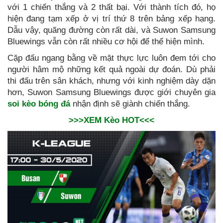
với 1 chiến thắng và 2 thất bại. Với thành tích đó, họ
hiện đang tạm xếp ở vị trí thứ 8 trên bảng xếp hạng.
Dẫu vậy, quãng đường còn rất dài, và Suwon Samsung
Bluewings vẫn còn rất nhiều cơ hội để thể hiện mình.
Cặp đấu ngang bằng về mặt thực lực luôn đem tới cho
người hâm mộ những kết quả ngoài dự đoán. Dù phải
thi đấu trên sân khách, nhưng với kinh nghiệm dày dặn
hơn, Suwon Samsung Bluewings được giới chuyên gia
soi kèo bóng đá
nhận định sẽ giành chiến thắng.
>>>XEM Kèo HOT<<<