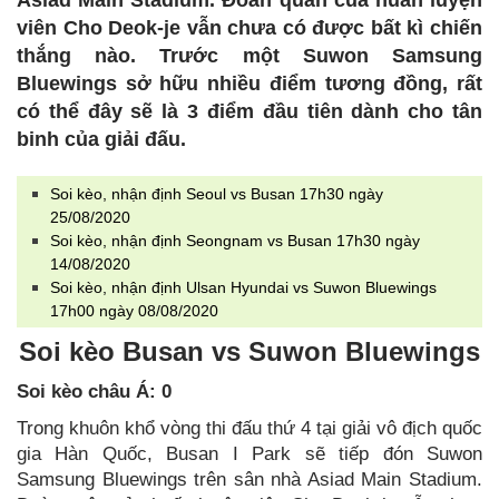
Asiad Main Stadium. Đoàn quân của huấn luyện
viên Cho Deok-je vẫn chưa có được bất kì chiến
thắng nào. Trước một Suwon Samsung
Bluewings sở hữu nhiều điểm tương đồng, rất
có thể đây sẽ là 3 điểm đầu tiên dành cho tân
binh của giải đấu.
Soi kèo, nhận định Seoul vs Busan 17h30 ngày
25/08/2020
Soi kèo, nhận định Seongnam vs Busan 17h30 ngày
14/08/2020
Soi kèo, nhận định Ulsan Hyundai vs Suwon Bluewings
17h00 ngày 08/08/2020
Soi kèo Busan vs Suwon Bluewings
Soi kèo châu Á:
0
Trong khuôn khổ vòng thi đấu thứ 4 tại giải vô địch quốc
gia Hàn Quốc, Busan I Park sẽ tiếp đón Suwon
Samsung Bluewings trên sân nhà Asiad Main Stadium.