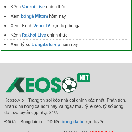
Kênh
Vaoroi Live
chính thức
Xem
bóngá Mitom
hôm nay
Xem: Kênh
Vebo TV
trực tiếp bóngá
Kênh
Rakhoi Live
chính thức
Xem tỷ số
Bongda lu vip
hôm nay
Keoso.vip – Trang tin soi kèo nhà cái chính xác nhất. Phân tích,
nhận định bóng đá hôm nay và ngày mai, tỷ lệ kèo, tỷ số bóng
đá trực tuyến cập nhật 24/7.
Đối tác: Bongdainfo – Dữ liệu
bong da lu
trực tuyến.