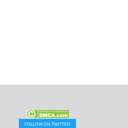
FOLLOW ON TWITTER