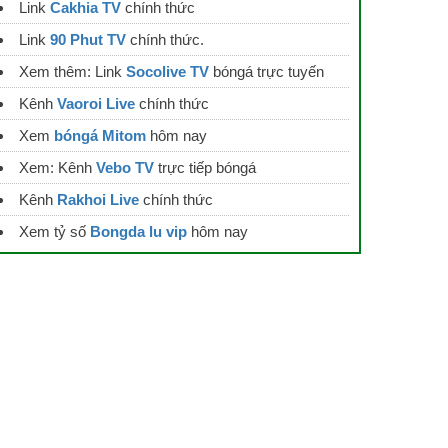
Link
Cakhia TV
chính thức
Link
90 Phut TV
chính thức.
Xem thêm: Link
Socolive TV
bóngá trực tuyến
Kênh
Vaoroi Live
chính thức
Xem
bóngá Mitom
hôm nay
Xem: Kênh
Vebo TV
trực tiếp bóngá
Kênh
Rakhoi Live
chính thức
Xem tỷ số
Bongda lu vip
hôm nay