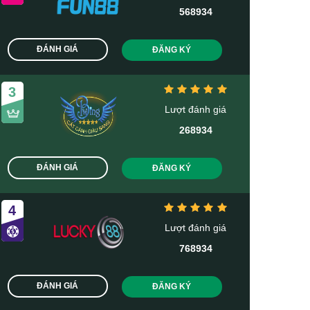
568934
ĐÁNH GIÁ
ĐĂNG KÝ
3
Lượt đánh giá
268934
ĐÁNH GIÁ
ĐĂNG KÝ
4
Lượt đánh giá
768934
ĐÁNH GIÁ
ĐĂNG KÝ