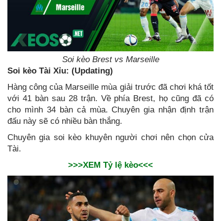
Soi kèo Brest vs Marseille
Soi kèo Tài Xỉu:
(Updating)
Hàng công của Marseille mùa giải trước đã chơi khá tốt
với 41 bàn sau 28 trận. Về phía Brest, họ cũng đã có
cho mình 34 bàn cả mùa. Chuyên gia nhận định trận
đấu này sẽ có nhiều bàn thắng.
Chuyên gia soi kèo khuyên người chơi nên chọn cửa
Tài.
>>>XEM Tỷ lệ kèo<<<