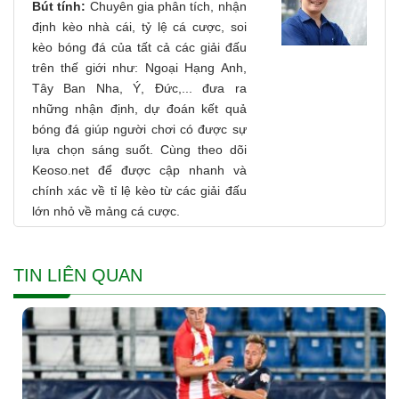
Bút tính:
Chuyên gia phân tích, nhận
định kèo nhà cái, tỷ lệ cá cược, soi
kèo bóng đá của tất cả các giải đấu
trên thế giới như: Ngoại Hạng Anh,
Tây Ban Nha, Ý, Đức,... đưa ra
những nhận định, dự đoán kết quả
bóng đá giúp người chơi có được sự
lựa chọn sáng suốt. Cùng theo dõi
Keoso.net để được cập nhanh và
chính xác về tỉ lệ kèo từ các giải đấu
lớn nhỏ về mảng cá cược.
TIN LIÊN QUAN