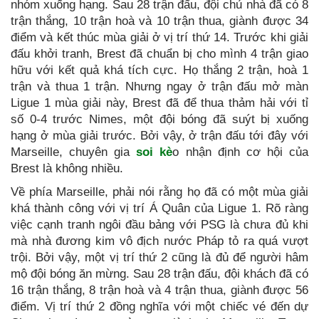
nhóm xuống hạng. Sau 28 trận đấu, đội chủ nhà đã có 8
trận thắng, 10 trận hoà và 10 trận thua, giành được 34
điểm và kết thúc mùa giải ở vị trí thứ 14. Trước khi giải
đấu khởi tranh, Brest đã chuẩn bị cho mình 4 trận giao
hữu với kết quả khá tích cực. Họ thắng 2 trận, hoà 1
trận và thua 1 trận. Nhưng ngay ở trận đấu mở màn
Ligue 1 mùa giải này, Brest đã để thua thảm hải với tỉ
số 0-4 trước Nimes, một đội bóng đã suýt bị xuống
hạng ở mùa giải trước. Bởi vậy, ở trận đấu tới đây với
Marseille, chuyên gia
soi kè
o nhận định cơ hội của
Brest là không nhiều.
Về phía Marseille, phải nói rằng họ đã có một mùa giải
khá thành công với vị trí Á Quân của Ligue 1. Rõ ràng
việc cạnh tranh ngôi đầu bảng với PSG là chưa đủ khi
mà nhà đương kim vô địch nước Pháp tỏ ra quá vượt
trội. Bởi vậy, một vị trí thứ 2 cũng là đủ để người hâm
mộ đội bóng ăn mừng. Sau 28 trận đấu, đội khách đã có
16 trận thắng, 8 trận hoà và 4 trận thua, giành được 56
điểm. Vị trí thứ 2 đồng nghĩa với một chiếc vé đến dự