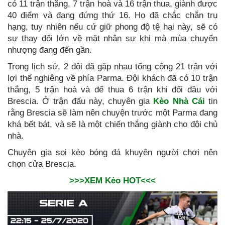
có 11 trận thắng, 7 trận hoà và 16 trận thua, giành được
40 điểm và đang đứng thứ 16. Họ đã chắc chắn trụ
hạng, tuy nhiên nếu cứ giữ phong độ tệ hại này, sẽ có
sự thay đổi lớn về mặt nhân sự khi mà mùa chuyển
nhượng đang đến gần.
Trong lịch sử, 2 đội đã gặp nhau tổng cộng 21 trận với
lợi thế nghiêng về phía Parma. Đội khách đã có 10 trận
thắng, 5 trận hoà và để thua 6 trận khi đối đầu với
Brescia. Ở trận đấu này, chuyên gia
Kèo Nhà Cái
tin
rằng Brescia sẽ làm nên chuyện trước một Parma đang
khá bết bát, và sẽ là một chiến thắng giành cho đội chủ
nhà.
Chuyên gia soi kèo bóng đá khuyên người chơi nên
chọn cửa Brescia.
>>>XEM Kèo HOT<<<