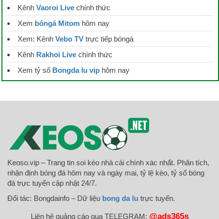
Kênh
Vaoroi Live
chính thức
Xem
bóngá Mitom
hôm nay
Xem: Kênh
Vebo TV
trực tiếp bóngá
Kênh
Rakhoi Live
chính thức
Xem tỷ số
Bongda lu vip
hôm nay
Keoso.vip – Trang tin soi kèo nhà cái chính xác nhất. Phân tích,
nhận định bóng đá hôm nay và ngày mai, tỷ lệ kèo, tỷ số bóng
đá trực tuyến cập nhật 24/7.
Đối tác: Bongdainfo – Dữ liệu
bong da lu
trực tuyến.
@ads365s
Liên hệ quảng cáo qua TELEGRAM: