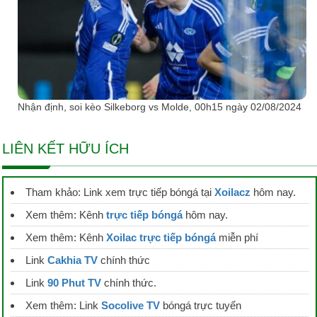
Nhận định, soi kèo Silkeborg vs Molde, 00h15 ngày 02/08/2024
LIÊN KẾT HỮU ÍCH
Tham khảo: Link xem trực tiếp bóngá tại
Xoilacz
hôm nay.
Xem thêm: Kênh
trực tiếp bóngá
hôm nay.
Xem thêm: Kênh
Xoilac trực tiếp bóngá
miễn phí
Link
Cakhia TV
chính thức
Link
90 Phut TV
chính thức.
Xem thêm: Link
Socolive TV
bóngá trực tuyến