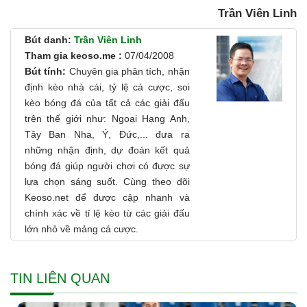
Trần Viên Linh
Bút danh:
Trần Viên Linh
Tham gia keoso.me :
07/04/2008
Bút tính:
Chuyên gia phân tích, nhận
định kèo nhà cái, tỷ lệ cá cược, soi
kèo bóng đá của tất cả các giải đấu
trên thế giới như: Ngoại Hạng Anh,
Tây Ban Nha, Ý, Đức,... đưa ra
những nhận định, dự đoán kết quả
bóng đá giúp người chơi có được sự
lựa chọn sáng suốt. Cùng theo dõi
Keoso.net để được cập nhanh và
chính xác về tỉ lệ kèo từ các giải đấu
lớn nhỏ về mảng cá cược.
TIN LIÊN QUAN