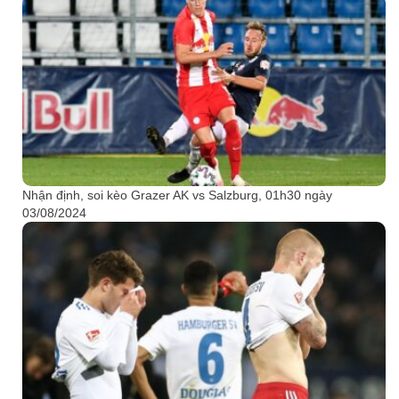
Nhận định, soi kèo Grazer AK vs Salzburg, 01h30 ngày
03/08/2024