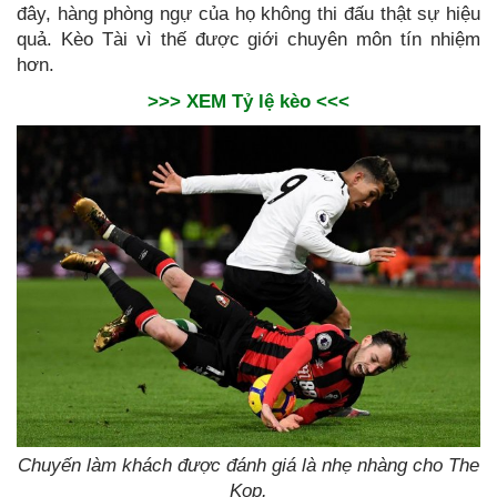
đây, hàng phòng ngự của họ không thi đấu thật sự hiệu
quả. Kèo Tài vì thế được giới chuyên môn tín nhiệm
hơn.
>>> XEM Tỷ lệ kèo <<<
Chuyến làm khách được đánh giá là nhẹ nhàng cho The
Kop.