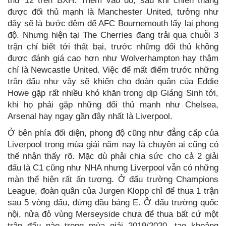
thứ 12 trên BXH. Thêm vào đó, sau khi chiến thắng
được đối thủ mạnh là Manchester United, tưởng như
đây sẽ là bước đệm để AFC Bournemouth lấy lại phong
độ. Nhưng hiện tại The Cherries đang trải qua chuỗi 3
trận chỉ biết tới thất bại, trước những đối thủ không
được đánh giá cao hơn như Wolverhampton hay thậm
chí là Newcastle United. Việc để mất điểm trước những
trận đấu như vậy sẽ khiến cho đoàn quân của Eddie
Howe gặp rất nhiều khó khăn trong dịp Giáng Sinh tới,
khi họ phải gặp những đối thủ mạnh như Chelsea,
Arsenal hay ngay gần đây nhất là Liverpool.
Ở bên phía đối diện, phong độ cũng như đẳng cấp của
Liverpool trong mùa giải năm nay là chuyện ai cũng có
thể nhận thấy rõ. Mặc dù phải chia sức cho cả 2 giải
đấu là C1 cũng như NHA nhưng Liverpool vẫn có những
màn thể hiện rất ấn tượng. Ở đấu trường Champions
League, đoàn quân của Jurgen Klopp chỉ để thua 1 trận
sau 5 vòng đấu, đứng đầu bảng E. Ở đấu trường quốc
nội, nửa đỏ vùng Merseyside chưa để thua bất cứ một
trận đấu nào trong mùa giải 2019/2020, tạo khoảng