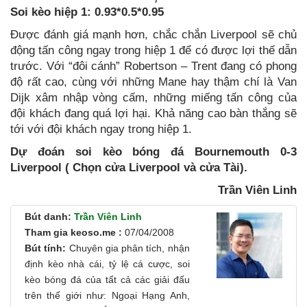
Soi kèo hiệp 1: 0.93*0.5*0.95
Được đánh giá mạnh hơn, chắc chắn Liverpool sẽ chủ
động tấn công ngay trong hiệp 1 để có được lợi thế dẫn
trước. Với “đôi cánh” Robertson – Trent đang có phong
độ rất cao, cùng với những Mane hay thậm chí là Van
Dijk xâm nhập vòng cấm, những miếng tấn công của
đội khách đang quá lợi hại. Khả năng cao bàn thắng sẽ
tới với đội khách ngay trong hiệp 1.
Dự đoán
soi kèo bóng đá Bournemouth 0-3
Liverpool
( Chọn cửa Liverpool và cửa Tài).
Trần Viên Linh
Bút danh:
Trần Viên Linh
Tham gia keoso.me :
07/04/2008
Bút tính:
Chuyên gia phân tích, nhận
định kèo nhà cái, tỷ lệ cá cược, soi
kèo bóng đá của tất cả các giải đấu
trên thế giới như: Ngoại Hạng Anh,