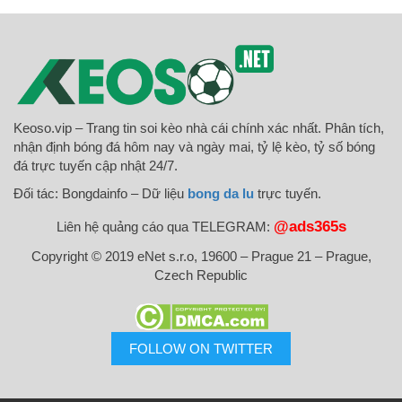
Keoso.vip – Trang tin soi kèo nhà cái chính xác nhất. Phân tích,
nhận định bóng đá hôm nay và ngày mai, tỷ lệ kèo, tỷ số bóng
đá trực tuyến cập nhật 24/7.
Đối tác: Bongdainfo – Dữ liệu
bong da lu
trực tuyến.
@ads365s
Liên hệ quảng cáo qua TELEGRAM:
Copyright © 2019 eNet s.r.o, 19600 – Prague 21 – Prague,
Czech Republic
FOLLOW ON TWITTER