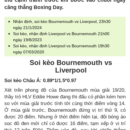
thủ cạnh tranh trước khi bước vào chuỗi ngày
căng thẳng Boxing Day.
Nhận định, soi kèo Bournemouth vs Liverpool, 23h30
ngày 21/1/2024
Soi kèo, nhận định Liverpool vs Bournemouth 21h00
ngày 19/8/2023
Soi kèo, nhận định Liverpool vs Bournemouth 19h30
ngày 07/03/2020
Soi kèo Bournemouth vs
Liverpool
Soi kèo Châu Á:
0.89*1/1.5*0.97
Xét trên phong độ của Bournemouth mùa giải 19/20,
thầy trò HLV Eddie Howe đang thi đấu có phần kém hơn
so với mùa giải trước tính tới cùng thời điểm vòng 14.
Ở mùa giải trước, Bournemouth đứng vị trí thứ 9, có
được 20 điểm. Nhưng ở thời điểm hiện tại, đội bóng áo
sọc đỏ đen mới chỉ có được 16 điểm, tạm xếp ở vị trí