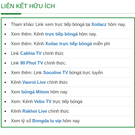
LIÊN KẾT HỮU ÍCH
Tham khảo: Link xem trực tiếp bóngá tại
Xoilacz
hôm nay.
Xem thêm: Kênh
trực tiếp bóngá
hôm nay.
Xem thêm: Kênh
Xoilac trực tiếp bóngá
miễn phí
Link
Cakhia TV
chính thức
Link
90 Phut TV
chính thức.
Xem thêm: Link
Socolive TV
bóngá trực tuyến
Kênh
Vaoroi Live
chính thức
Xem
bóngá Mitom
hôm nay
Xem: Kênh
Vebo TV
trực tiếp bóngá
Kênh
Rakhoi Live
chính thức
Xem tỷ số
Bongda lu vip
hôm nay