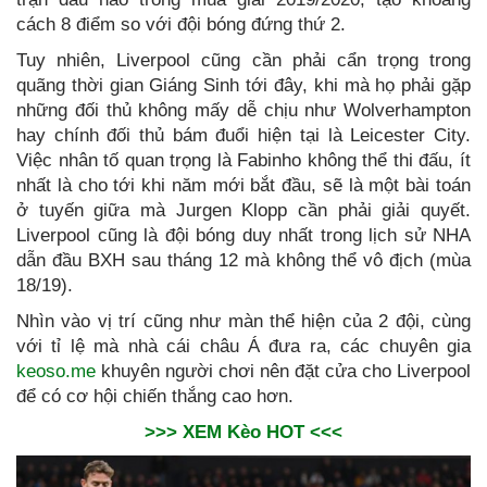
cách 8 điểm so với đội bóng đứng thứ 2.
Tuy nhiên, Liverpool cũng cần phải cẩn trọng trong
quãng thời gian Giáng Sinh tới đây, khi mà họ phải gặp
những đối thủ không mấy dễ chịu như Wolverhampton
hay chính đối thủ bám đuổi hiện tại là Leicester City.
Việc nhân tố quan trọng là Fabinho không thể thi đấu, ít
nhất là cho tới khi năm mới bắt đầu, sẽ là một bài toán
ở tuyến giữa mà Jurgen Klopp cần phải giải quyết.
Liverpool cũng là đội bóng duy nhất trong lịch sử NHA
dẫn đầu BXH sau tháng 12 mà không thể vô địch (mùa
18/19).
Nhìn vào vị trí cũng như màn thể hiện của 2 đội, cùng
với tỉ lệ mà nhà cái châu Á đưa ra, các chuyên gia
keoso.me
khuyên người chơi nên đặt cửa cho Liverpool
để có cơ hội chiến thắng cao hơn.
>>> XEM Kèo HOT <<<