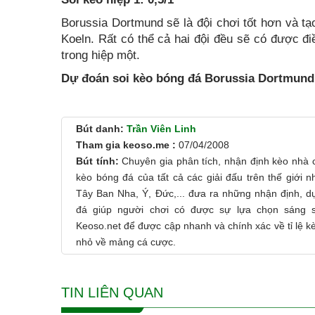
Borussia Dortmund sẽ là đội chơi tốt hơn và tạ
Koeln. Rất có thể cả hai đội đều sẽ có được đ
trong hiệp một.
Dự đoán soi kèo bóng đá Borussia Dortmund 
Bút danh:
Trần Viên Linh
Tham gia keoso.me :
07/04/2008
Bút tính:
Chuyên gia phân tích, nhận định kèo nhà cá
kèo bóng đá của tất cả các giải đấu trên thế giới 
Tây Ban Nha, Ý, Đức,... đưa ra những nhận định, 
đá giúp người chơi có được sự lựa chọn sáng s
Keoso.net để được cập nhanh và chính xác về tỉ lệ kè
nhỏ về mảng cá cược.
TIN LIÊN QUAN