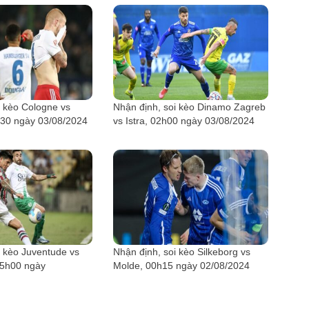
i kèo Cologne vs
Nhận định, soi kèo Dinamo Zagreb
30 ngày 03/08/2024
vs Istra, 02h00 ngày 03/08/2024
i kèo Juventude vs
Nhận định, soi kèo Silkeborg vs
05h00 ngày
Molde, 00h15 ngày 02/08/2024