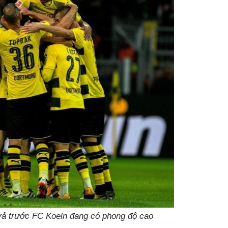
vả trước FC Koeln đang có phong độ cao