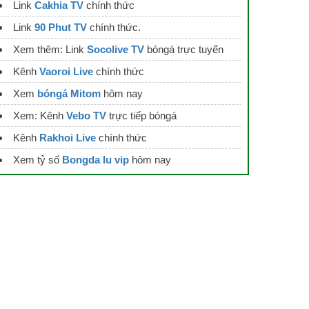
Link
Cakhia TV
chính thức
Link
90 Phut TV
chính thức.
Xem thêm: Link
Socolive TV
bóngá trực tuyến
Kênh
Vaoroi Live
chính thức
Xem
bóngá Mitom
hôm nay
Xem: Kênh
Vebo TV
trực tiếp bóngá
Kênh
Rakhoi Live
chính thức
Xem tỷ số
Bongda lu vip
hôm nay