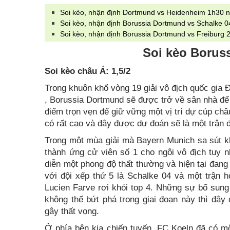
Soi kèo, nhận định Dortmund vs Heidenheim 1h30 
Soi kèo, nhận định Borussia Dortmund vs Schalke 
Soi kèo, nhận định Borussia Dortmund vs Freiburg
Soi kèo Borus
Soi kèo châu Á: 1,5/2
Trong khuôn khổ vòng 19 giải vô địch quốc gia 
, Borussia Dortmund sẽ được trở về sân nhà để 
điểm trọn vẹn để giữ vững một vị trí dự cúp ch
có rất cao và đây được dự đoán sẽ là một trận
Trong một mùa giải mà Bayern Munich sa sút 
thành ứng cử viên số 1 cho ngôi vô địch tuy nh
diễn một phong độ thất thường và hiện tại đan
với đội xếp thứ 5 là Schalke 04 và một trận 
Lucien Farve rơi khỏi top 4. Những sự bổ sun
không thể bứt phá trong giai đoạn này thì đâ
gây thất vọng.
Ở phía bên kia chiến tuyến, FC Koeln đã có mộ