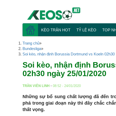
KÈO TRẬN HOT
TỶ LỆ KÈO
TOP NH
Trang chủ
»
Bundesliga
»
Soi kèo, nhận định Borussia Dortmund vs Koeln 02h30
Soi kèo, nhận định Boru
02h30 ngày 25/01/2020
-
TRẦN VIÊN LINH
08:52 - 24/01/2020
Những sự bổ sung chất lượng đã đến tr
phá trong giai đoạn này thì đây chắc chắ
thất vọng.