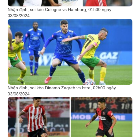
Nhận định, soi kèo Cologne vs Hamburg, 01h30 ngày
03/08/2024
Nhận định, soi kèo Dinamo Zagreb vs Istra, 02h00 ngày
03/08/2024