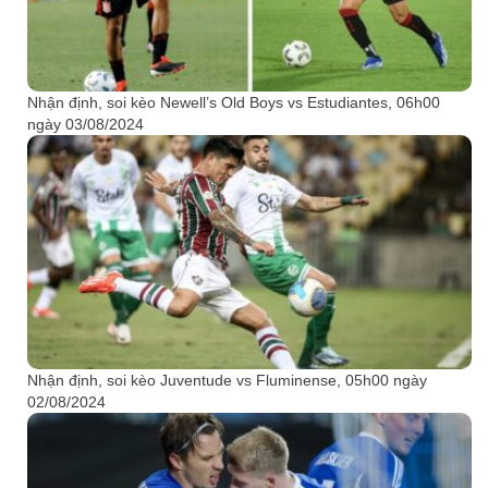
Nhận định, soi kèo Newell’s Old Boys vs Estudiantes, 06h00
ngày 03/08/2024
Nhận định, soi kèo Juventude vs Fluminense, 05h00 ngày
02/08/2024