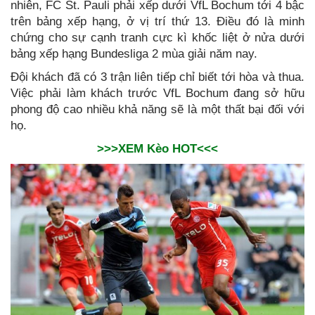
nhiên, FC St. Pauli phải xếp dưới VfL Bochum tới 4 bậc
trên bảng xếp hạng, ở vị trí thứ 13. Điều đó là minh
chứng cho sự cạnh tranh cực kì khốc liệt ở nửa dưới
bảng xếp hạng Bundesliga 2 mùa giải năm nay.
Đội khách đã có 3 trận liên tiếp chỉ biết tới hòa và thua.
Việc phải làm khách trước VfL Bochum đang sở hữu
phong độ cao nhiều khả năng sẽ là một thất bại đối với
họ.
>>>XEM Kèo HOT<<<