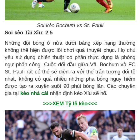
Soi kèo Bochum vs St. Pauli
Soi kèo Tài Xỉu: 2.5
Những đội bóng ở nửa dưới bảng xếp hạng thường
không thể hiện được lối chơi quá thuyết phục. Họ chủ
yếu sử dụng chiến thuật có phần thực dụng là phòng
ngự phản công. Cuộc đối đầu giữa VfL Bochum và FC
St. Pauli rất có thể sẽ diễn ra với thế trận tương đối tẻ
nhạt, không có quá nhiều những pha bóng nguy hiểm
được tạo ra xuyên suốt 90 phút bóng lăn. Các chuyên
gia tại
kèo nhà cái
nhận định kèo Xỉu sẽ nổ.
>>>XEM Tỷ lệ kèo<<<