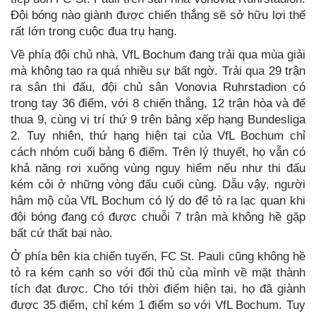
Đội bóng nào giành được chiến thắng sẽ sở hữu lợi thế
rất lớn trong cuộc đua trụ hạng.
Về phía đội chủ nhà, VfL Bochum đang trải qua mùa giải
mà không tạo ra quá nhiều sự bất ngờ. Trải qua 29 trận
ra sân thi đấu, đội chủ sân Vonovia Ruhrstadion có
trong tay 36 điểm, với 8 chiến thắng, 12 trận hòa và để
thua 9, cùng vị trí thứ 9 trên bảng xếp hạng Bundesliga
2. Tuy nhiên, thứ hạng hiện tại của VfL Bochum chỉ
cách nhóm cuối bảng 6 điểm. Trên lý thuyết, họ vẫn có
khả năng rơi xuống vùng nguy hiểm nếu như thi đấu
kém cỏi ở những vòng đấu cuối cùng. Dẫu vậy, người
hâm mộ của VfL Bochum có lý do để tỏ ra lạc quan khi
đội bóng đang có được chuỗi 7 trận mà không hề gặp
bất cứ thất bại nào.
Ở phía bên kia chiến tuyến, FC St. Pauli cũng không hề
tỏ ra kém cạnh so với đối thủ của mình về mặt thành
tích đạt được. Cho tới thời điểm hiện tại, họ đã giành
được 35 điểm, chỉ kém 1 điểm so với VfL Bochum. Tuy