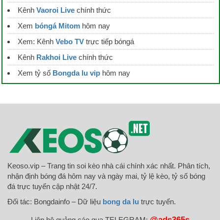
Kênh
Vaoroi Live
chính thức
Xem
bóngá Mitom
hôm nay
Xem: Kênh
Vebo TV
trực tiếp bóngá
Kênh
Rakhoi Live
chính thức
Xem tỷ số
Bongda lu vip
hôm nay
Keoso.vip – Trang tin soi kèo nhà cái chính xác nhất. Phân tích,
nhận định bóng đá hôm nay và ngày mai, tỷ lệ kèo, tỷ số bóng
đá trực tuyến cập nhật 24/7.
Đối tác: Bongdainfo – Dữ liệu
bong da lu
trực tuyến.
@ads365s
Liên hệ quảng cáo qua TELEGRAM: