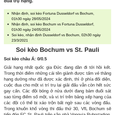
đua trụ hạng.
Nhận định, soi kèo Fortuna Dusseldorf vs Bochum,
01h30 ngày 28/05/2024
Nhận định, soi kèo Bochum vs Fortuna Dusseldorf,
01h30 ngày 24/05/2024
Soi kèo, nhận định Dusseldorf vs Bochum, 02h30 ngày
23/3/2021
Soi kèo Bochum vs St. Pauli
Soi kèo châu Á: 0/0.5
Giải hạng nhất quốc gia Đức đang dần đi tới hồi kết.
Trong thời điểm những cái tên giành được tấm vé thăng
hạng dường như đã được xác định, thì ở phía đối diện,
cuộc đua cho một vị trí trụ lại giải đấu vẫn còn hết sức
gay cấn. Các đội bóng ở nửa dưới đang bám đuổi sát
sao từng điểm số một, và vị trí trên bảng xếp hạng của
các đội có thể bị xáo trộn bất ngờ sau các vòng đấu.
Trong khuôn khổ vòng thi đấu thứ 30, VfL Bochum sẽ
tiếp đón FC St. Pauli trên sân nhà Vonovia Ruhrstadion.