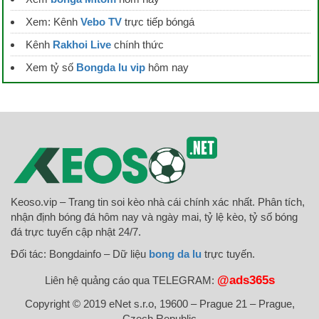
Xem: Kênh
Vebo TV
trực tiếp bóngá
Kênh
Rakhoi Live
chính thức
Xem tỷ số
Bongda lu vip
hôm nay
Keoso.vip – Trang tin soi kèo nhà cái chính xác nhất. Phân tích,
nhận định bóng đá hôm nay và ngày mai, tỷ lệ kèo, tỷ số bóng
đá trực tuyến cập nhật 24/7.
Đối tác: Bongdainfo – Dữ liệu
bong da lu
trực tuyến.
@ads365s
Liên hệ quảng cáo qua TELEGRAM:
Copyright © 2019 eNet s.r.o, 19600 – Prague 21 – Prague,
Czech Republic