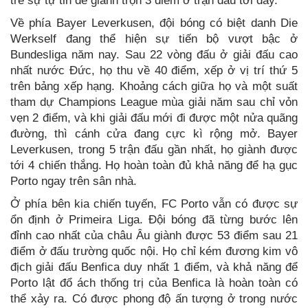
trề sự tự tin để giành trọn 3 điểm ở trận đấu tới đây.
Về phía Bayer Leverkusen, đội bóng có biệt danh Die
Werkself đang thể hiện sự tiến bộ vượt bậc ở
Bundesliga năm nay. Sau 22 vòng đấu ở giải đấu cao
nhất nước Đức, họ thu về 40 điểm, xếp ở vị trí thứ 5
trên bảng xếp hạng. Khoảng cách giữa họ và một suất
tham dự Champions League mùa giải năm sau chỉ vỏn
vẹn 2 điểm, và khi giải đấu mới đi được một nửa quãng
đường, thì cánh cửa đang cực kì rộng mở. Bayer
Leverkusen, trong 5 trận đấu gần nhất, họ giành được
tới 4 chiến thắng. Họ hoàn toàn đủ khả năng để hạ gục
Porto ngay trên sân nhà.
Ở phía bên kia chiến tuyến, FC Porto vẫn có được sự
ổn định ở Primeira Liga. Đội bóng đã từng bước lên
đỉnh cao nhất của châu Âu giành được 53 điểm sau 21
điểm ở đấu trường quốc nội. Họ chỉ kém đương kim vô
địch giải đấu Benfica duy nhất 1 điểm, và khả năng để
Porto lật đổ ách thống trị của Benfica là hoàn toàn có
thể xảy ra. Có được phong độ ấn tượng ở trong nước