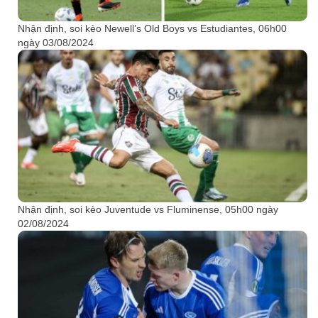
Nhận định, soi kèo Newell’s Old Boys vs Estudiantes, 06h00
ngày 03/08/2024
Nhận định, soi kèo Juventude vs Fluminense, 05h00 ngày
02/08/2024