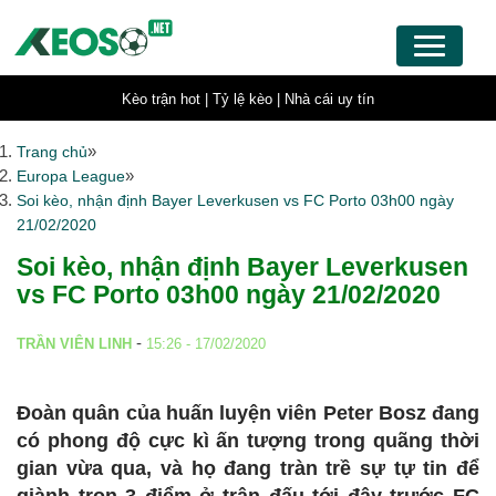
Kèo trận hot |
Tỷ lệ kèo |
Nhà cái uy tín
»
Trang chủ
»
Europa League
Soi kèo, nhận định Bayer Leverkusen vs FC Porto 03h00 ngày
21/02/2020
Soi kèo, nhận định Bayer Leverkusen
vs FC Porto 03h00 ngày 21/02/2020
-
TRẦN VIÊN LINH
15:26 - 17/02/2020
Đoàn quân của huấn luyện viên Peter Bosz đang
có phong độ cực kì ấn tượng trong quãng thời
gian vừa qua, và họ đang tràn trề sự tự tin để