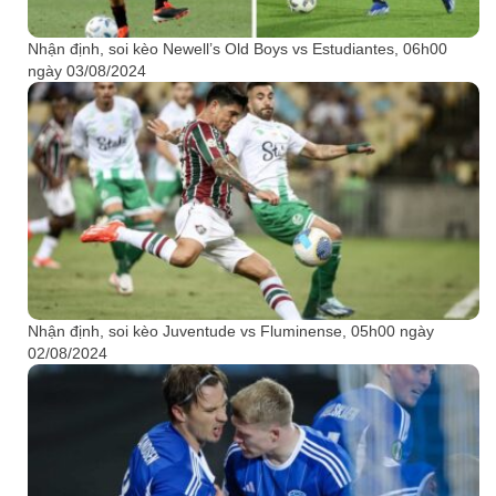
Nhận định, soi kèo Newell’s Old Boys vs Estudiantes, 06h00
ngày 03/08/2024
Nhận định, soi kèo Juventude vs Fluminense, 05h00 ngày
02/08/2024