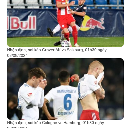
Nhận định, soi kèo Grazer AK vs Salzburg, 01h30 ngày
03/08/2024
Nhận định, soi kèo Cologne vs Hamburg, 01h30 ngày