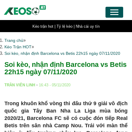
Kèo trận hot |
Tỷ lệ kèo |
Nhà cái uy tín
»
Trang chủ
»
Kèo Trận HOT
Soi kèo, nhận định Barcelona vs Betis 22h15 ngày 07/11/2020
Soi kèo, nhận định Barcelona vs Betis
22h15 ngày 07/11/2020
-
TRẦN VIÊN LINH
16:43 - 05/11/2020
Trong khuôn khổ vòng thi đấu thứ 9 giải vô địch
quốc gia Tây Ban Nha La Liga mùa bóng
2020/21, Barcelona FC sẽ có cuộc đón tiếp Real
Betis trên sân nhà Camp Nou. Trái với màn thể