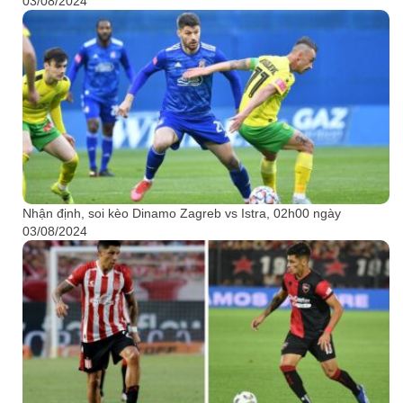
03/08/2024
Nhận định, soi kèo Dinamo Zagreb vs Istra, 02h00 ngày
03/08/2024