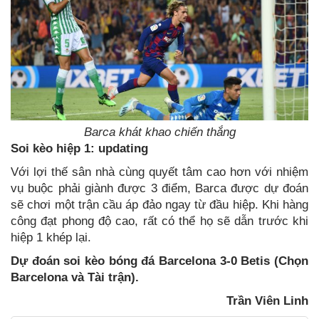
Barca khát khao chiến thắng
Soi kèo hiệp 1:
updating
Với lợi thế sân nhà cùng quyết tâm cao hơn với nhiệm
vụ buộc phải giành được 3 điểm, Barca được dự đoán
sẽ chơi một trận cầu áp đảo ngay từ đầu hiệp. Khi hàng
công đạt phong độ cao, rất có thể họ sẽ dẫn trước khi
hiệp 1 khép lại.
Dự đoán soi kèo bóng đá Barcelona 3-0 Betis
(Chọn
Barcelona và Tài
trận).
Trần Viên Linh