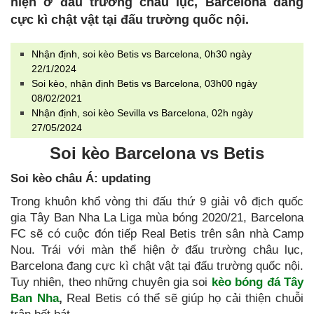
hiện ở đấu trường châu lục, Barcelona đang
cực kì chật vật tại đấu trường quốc nội.
Nhận định, soi kèo Betis vs Barcelona, 0h30 ngày
22/1/2024
Soi kèo, nhận định Betis vs Barcelona, 03h00 ngày
08/02/2021
Nhận định, soi kèo Sevilla vs Barcelona, 02h ngày
27/05/2024
Soi kèo Barcelona vs Betis
Soi kèo châu Á: updating
Trong khuôn khổ vòng thi đấu thứ 9 giải vô địch quốc
gia Tây Ban Nha La Liga mùa bóng 2020/21, Barcelona
FC sẽ có cuộc đón tiếp Real Betis trên sân nhà Camp
Nou. Trái với màn thể hiện ở đấu trường châu lục,
Barcelona đang cực kì chật vật tại đấu trường quốc nội.
Tuy nhiên, theo những chuyên gia soi
kèo bóng đá Tây
Ban Nha
,
Real Betis có thể sẽ giúp họ cải thiện chuỗi