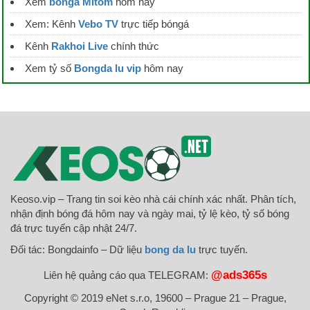
Xem
bóngá Mitom
hôm nay
Xem: Kênh
Vebo TV
trực tiếp bóngá
Kênh
Rakhoi Live
chính thức
Xem tỷ số
Bongda lu vip
hôm nay
Keoso.vip – Trang tin soi kèo nhà cái chính xác nhất. Phân tích,
nhận định bóng đá hôm nay và ngày mai, tỷ lệ kèo, tỷ số bóng
đá trực tuyến cập nhật 24/7.
Đối tác: Bongdainfo – Dữ liệu
bong da lu
trực tuyến.
@ads365s
Liên hệ quảng cáo qua TELEGRAM:
Copyright © 2019 eNet s.r.o, 19600 – Prague 21 – Prague,