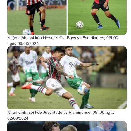
Nhận định, soi kèo Newell’s Old Boys vs Estudiantes, 06h00
ngày 03/08/2024
Nhận định, soi kèo Juventude vs Fluminense, 05h00 ngày
02/08/2024