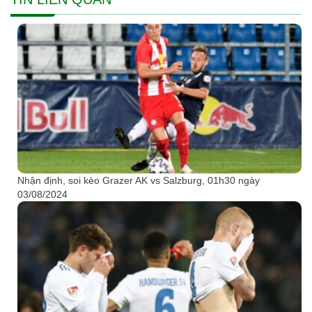
Nhận định, soi kèo Grazer AK vs Salzburg, 01h30 ngày
03/08/2024