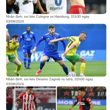
Nhận định, soi kèo Cologne vs Hamburg, 01h30 ngày
03/08/2024
Nhận định, soi kèo Dinamo Zagreb vs Istra, 02h00 ngày
03/08/2024