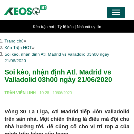
Kèo trận hot |
Tỷ lệ kèo |
Nhà cái uy tín
»
Trang chủ
»
Kèo Trận HOT
Soi kèo, nhận định Atl. Madrid vs Valladolid 03h00 ngày
21/06/2020
Soi kèo, nhận định Atl. Madrid vs
Valladolid 03h00 ngày 21/06/2020
-
TRẦN VIÊN LINH
10:28 - 19/06/2020
Vòng 30 La Liga, Atl Madrid tiếp đón Valladolid
trên sân nhà. Một chiến thắng là điều mà đội chủ
nhà hướng tới, để củng cố cho vị trí top 4 của