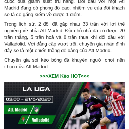
cuộc đua giành suất trụ hạng. Đối đầu với một Atl
Madrid đang có phong độ cao, nhiệm vụ của đội khách
sẽ là cố gắng kiếm về được 1 điểm.
Trong lịch sử, 2 đội đã gặp nhau 33 trận với lợi thế
nghiêng về phía Atl Madrid. Đội chủ nhà đã có được 20
trận thắng, 5 trận hoà và 8 trận thua khi đối đầu với
Valladolid. Với đẳng cấp vượt trội, chuyên gia nhận định
đây sẽ là một chiến thắng dễ dàng của Atl Madrid.
Chuyên gia soi kèo bóng đá khuyên người chơi nên
chọn cửa Atl Madrid.
>>>XEM Kèo HOT<<<