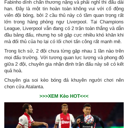
Fabinho dính chấn thương nặng và phải nghỉ thi đấu dài
hạn. Đây là một tin hoàn toàn không vui với cổ động
viên đội bóng, bởi 2 cầu thủ này có tầm quan trọng rất
lớn trong hàng phòng ngự Liverpool. Tại Champions
League, Liverpool vẫn đang có 2 trận toàn thắng và dẫn
đầu bảng đấu, nhưng họ sẽ gặp cực nhiều khó khăn khi
mà đối thủ của họ lại có lối chơi tấn công rất mạnh mẽ.
Trong lịch sử, 2 đội chưa từng gặp nhau 1 lần nào trên
mọi đấu trường. Với tương quan lực lượng và phong độ
giữa 2 đội, chuyên gia nhận định trận đấu này sẽ có kết
quả hoà.
Chuyên gia soi kèo bóng đá khuyên người chơi nên
chọn cửa Atalanta.
>>>XEM Kèo HOT<<<