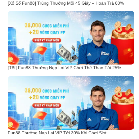
[Xổ Số Fun88] Trúng Thưởng Mỗi 45 Giây – Hoàn Trả 80%
[Tết] Fun88 Thưởng Nạp Lại VIP Chơi Thể Thao Tới 25%
Fun88 Thưởng Nạp Lại VIP Tới 30% Khi Chơi Slot