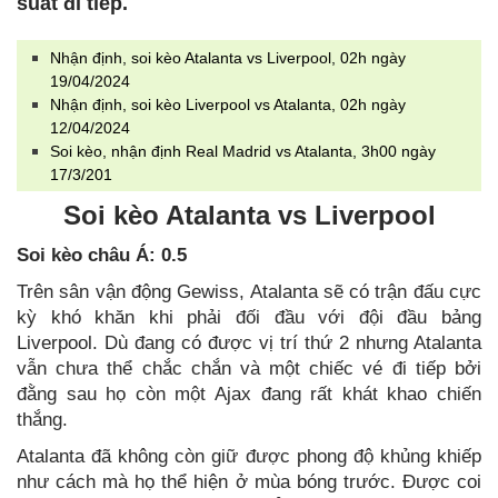
suất đi tiếp.
Nhận định, soi kèo Atalanta vs Liverpool, 02h ngày
19/04/2024
Nhận định, soi kèo Liverpool vs Atalanta, 02h ngày
12/04/2024
Soi kèo, nhận định Real Madrid vs Atalanta, 3h00 ngày
17/3/201
Soi kèo
Atalanta
vs
Liverpool
Soi kèo châu Á:
0.5
Trên sân vận động Gewiss, Atalanta sẽ có trận đấu cực
kỳ khó khăn khi phải đối đầu với đội đầu bảng
Liverpool. Dù đang có được vị trí thứ 2 nhưng Atalanta
vẫn chưa thể chắc chắn và một chiếc vé đi tiếp bởi
đằng sau họ còn một Ajax đang rất khát khao chiến
thắng.
Atalanta đã không còn giữ được phong độ khủng khiếp
như cách mà họ thể hiện ở mùa bóng trước. Được coi