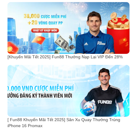
[Khuyến Mãi Tết 2025] Fun88 Thưởng Nạp Lại VIP Đến 28%
[ Fun88 Khuyến Mãi Tết 2025] Săn Xu Quay Thưởng Trúng
iPhone 16 Promax