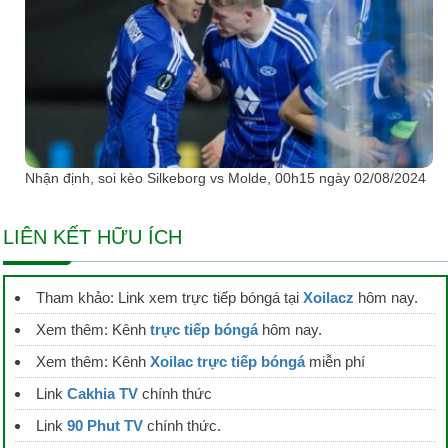
Nhận định, soi kèo Silkeborg vs Molde, 00h15 ngày 02/08/2024
LIÊN KẾT HỮU ÍCH
Tham khảo: Link xem trực tiếp bóngá tại
Xoilacz
hôm nay.
Xem thêm: Kênh
trực tiếp bóngá
hôm nay.
Xem thêm: Kênh
Xoilac trực tiếp bóngá
miễn phí
Link
Cakhia TV
chính thức
Link
90 Phut TV
chính thức.