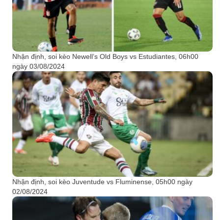
Nhận định, soi kèo Newell’s Old Boys vs Estudiantes, 06h00
ngày 03/08/2024
Nhận định, soi kèo Juventude vs Fluminense, 05h00 ngày
02/08/2024