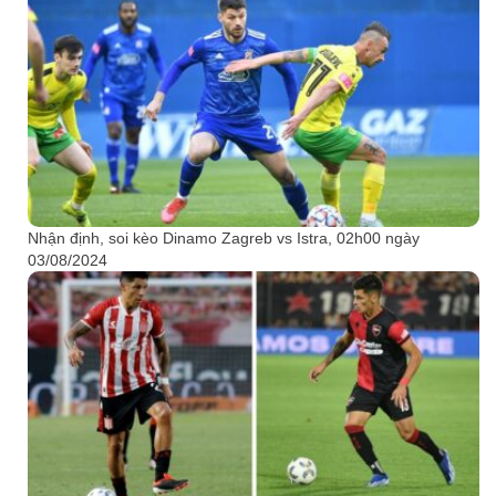
Nhận định, soi kèo Dinamo Zagreb vs Istra, 02h00 ngày
03/08/2024