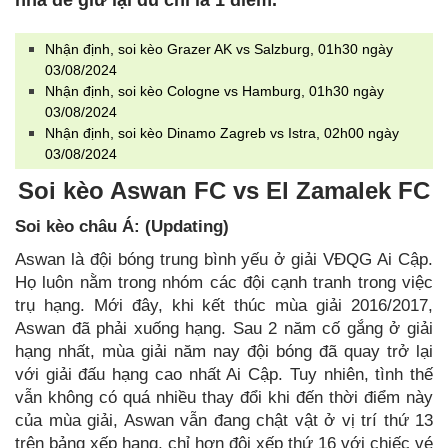
nhà để giữ lại dù chỉ là 1 điểm.
Nhận định, soi kèo Grazer AK vs Salzburg, 01h30 ngày
03/08/2024
Nhận định, soi kèo Cologne vs Hamburg, 01h30 ngày
03/08/2024
Nhận định, soi kèo Dinamo Zagreb vs Istra, 02h00 ngày
03/08/2024
Soi kèo Aswan FC vs El Zamalek FC
Soi kèo châu Á:
(Updating)
Aswan là đội bóng trung bình yếu ở giải VĐQG Ai Cập.
Họ luôn nằm trong nhóm các đội cạnh tranh trong việc
trụ hạng. Mới đây, khi kết thúc mùa giải 2016/2017,
Aswan đã phải xuống hạng. Sau 2 năm cố gắng ở giải
hạng nhất, mùa giải năm nay đội bóng đã quay trở lại
với giải đấu hạng cao nhất Ai Cập. Tuy nhiên, tình thế
vẫn không có quá nhiều thay đổi khi đến thời điểm này
của mùa giải, Aswan vẫn đang chật vật ở vị trí thứ 13
trên bảng xếp hạng, chỉ hơn đội xếp thứ 16 với chiếc vé