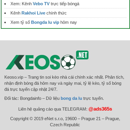
Xem: Kênh
Vebo TV
trực tiếp bóngá
Kênh
Rakhoi Live
chính thức
Xem tỷ số
Bongda lu vip
hôm nay
Keoso.vip – Trang tin soi kèo nhà cái chính xác nhất. Phân tích,
nhận định bóng đá hôm nay và ngày mai, tỷ lệ kèo, tỷ số bóng
đá trực tuyến cập nhật 24/7.
Đối tác: Bongdainfo – Dữ liệu
bong da lu
trực tuyến.
@ads365s
Liên hệ quảng cáo qua TELEGRAM:
Copyright © 2019 eNet s.r.o, 19600 – Prague 21 – Prague,
Czech Republic