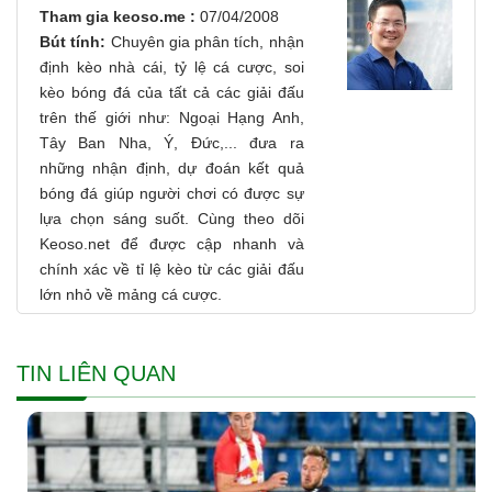
Tham gia keoso.me :
07/04/2008
Bút tính:
Chuyên gia phân tích, nhận
định kèo nhà cái, tỷ lệ cá cược, soi
kèo bóng đá của tất cả các giải đấu
trên thế giới như: Ngoại Hạng Anh,
Tây Ban Nha, Ý, Đức,... đưa ra
những nhận định, dự đoán kết quả
bóng đá giúp người chơi có được sự
lựa chọn sáng suốt. Cùng theo dõi
Keoso.net để được cập nhanh và
chính xác về tỉ lệ kèo từ các giải đấu
lớn nhỏ về mảng cá cược.
TIN LIÊN QUAN