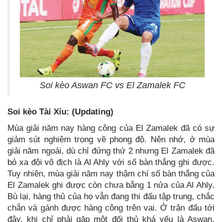
Soi kèo Aswan FC vs El Zamalek FC
Soi kèo Tài Xỉu:
(Updating)
Mùa giải năm nay hàng công của El Zamalek đã có sự
giảm sút nghiêm trọng về phong độ. Nên nhớ, ở mùa
giải năm ngoái, dù chỉ đứng thứ 2 nhưng El Zamalek đã
bỏ xa đội vô địch là Al Ahly với số bàn thắng ghi được.
Tuy nhiên, mùa giải năm nay thậm chí số bàn thắng của
El Zamalek ghi được còn chưa bằng 1 nửa của Al Ahly.
Bù lại, hàng thủ của họ vẫn đang thi đấu tập trung, chắc
chắn và gánh được hàng công trên vai. Ở trận đấu tới
đây, khi chỉ phải gặp một đối thủ khá yếu là Aswan,