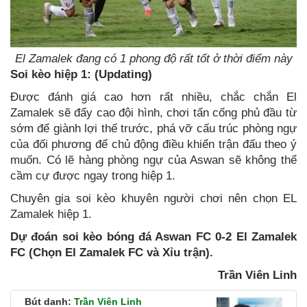
El Zamalek đang có 1 phong độ rất tốt ở thời điểm này
Soi kèo hiệp 1:
(Updating)
Được đánh giá cao hơn rất nhiều, chắc chắn El
Zamalek sẽ đẩy cao đội hình, chơi tấn cống phủ đầu từ
sớm để giành lợi thế trước, phá vỡ cấu trúc phòng ngự
của đối phương để chủ động điều khiển trận đấu theo ý
muốn. Có lẽ hàng phòng ngự của Aswan sẽ không thể
cầm cự được ngay trong hiệp 1.
Chuyên gia soi kèo khuyên người chơi nên chọn EL
Zamalek hiệp 1.
Dự đoán soi kèo bóng đá Aswan FC
0-2
El Zamalek
FC
(Chọn El
Zamalek FC
và Xỉu trận).
Trần Viên Linh
Bút danh:
Trần Viên Linh