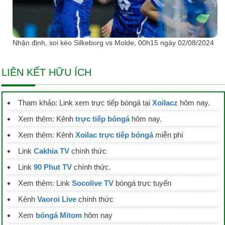
Nhận định, soi kèo Silkeborg vs Molde, 00h15 ngày 02/08/2024
LIÊN KẾT HỮU ÍCH
Tham khảo: Link xem trực tiếp bóngá tại
Xoilacz
hôm nay.
Xem thêm: Kênh
trực tiếp bóngá
hôm nay.
Xem thêm: Kênh
Xoilac trực tiếp bóngá
miễn phí
Link
Cakhia TV
chính thức
Link
90 Phut TV
chính thức.
Xem thêm: Link
Socolive TV
bóngá trực tuyến
Kênh
Vaoroi Live
chính thức
Xem
bóngá Mitom
hôm nay