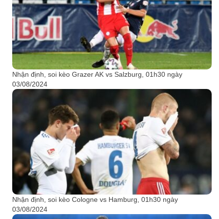
Nhận định, soi kèo Grazer AK vs Salzburg, 01h30 ngày
03/08/2024
Nhận định, soi kèo Cologne vs Hamburg, 01h30 ngày
03/08/2024