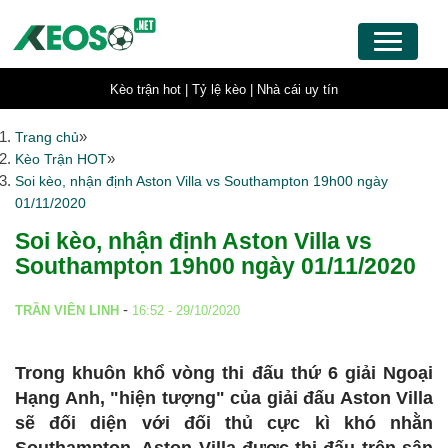
Kèo trận hot |
Tỷ lệ kèo |
Nhà cái uy tín
»
Trang chủ
»
Kèo Trận HOT
Soi kèo, nhận định Aston Villa vs Southampton 19h00 ngày
01/11/2020
Soi kèo, nhận định Aston Villa vs
Southampton 19h00 ngày 01/11/2020
-
TRẦN VIÊN LINH
16:52 - 29/10/2020
Trong khuôn khổ vòng thi đấu thứ 6 giải Ngoại
Hạng Anh, "hiện tượng" của giải đấu Aston Villa
sẽ đối diện với đối thủ cực kì khó nhằn