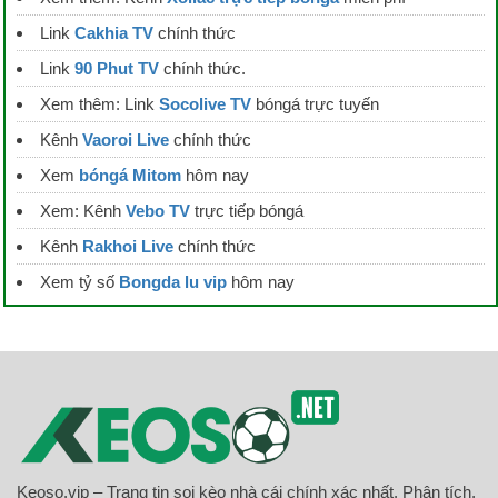
Link
Cakhia TV
chính thức
Link
90 Phut TV
chính thức.
Xem thêm: Link
Socolive TV
bóngá trực tuyến
Kênh
Vaoroi Live
chính thức
Xem
bóngá Mitom
hôm nay
Xem: Kênh
Vebo TV
trực tiếp bóngá
Kênh
Rakhoi Live
chính thức
Xem tỷ số
Bongda lu vip
hôm nay
Keoso.vip – Trang tin soi kèo nhà cái chính xác nhất. Phân tích,