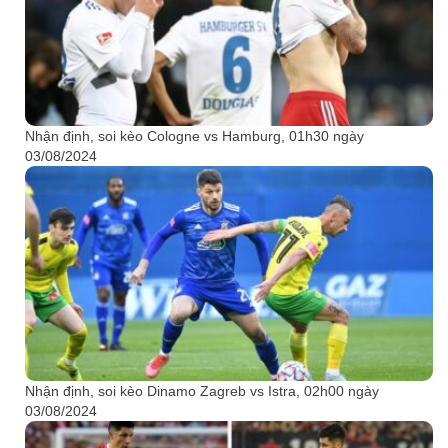
Nhận định, soi kèo Cologne vs Hamburg, 01h30 ngày
03/08/2024
Nhận định, soi kèo Dinamo Zagreb vs Istra, 02h00 ngày
03/08/2024