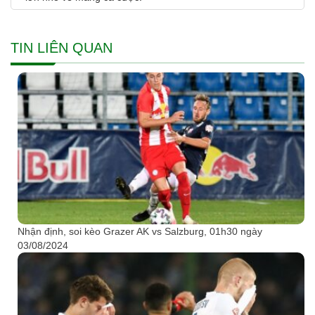
TIN LIÊN QUAN
Nhận định, soi kèo Grazer AK vs Salzburg, 01h30 ngày
03/08/2024