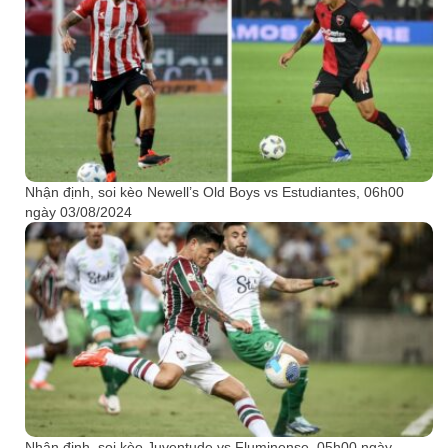
Nhận định, soi kèo Newell’s Old Boys vs Estudiantes, 06h00
ngày 03/08/2024
Nhận định, soi kèo Juventude vs Fluminense, 05h00 ngày