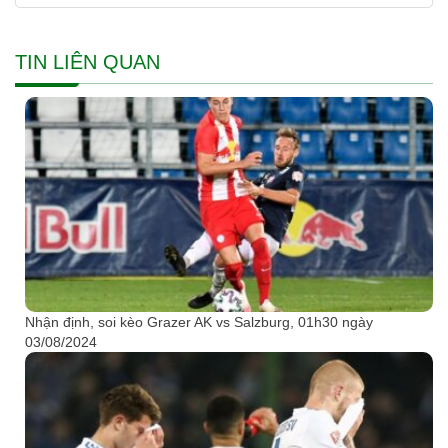
TIN LIÊN QUAN
Nhận định, soi kèo Grazer AK vs Salzburg, 01h30 ngày
03/08/2024