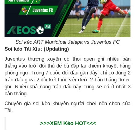
Soi kèo ART Municipal Jalapa vs Juventus FC
Soi kèo Tài Xỉu:
(Updating)
Juventus thường xuyên có thói quen ghi nhiều bàn
thắng vào lưới đối thủ để bù đắp lại khiếm khuyết hàng
phòng ngự. Trong 7 cuộc đối đầu gần đây, chỉ có đúng 2
trận đấu giữa 2 đội kết thúc với dưới 2 bàn thắng được
ghi. Nhiều khả năng trận đấu này cũng sẽ có ít nhất 3
bàn thắng.
Chuyên gia soi kèo khuyên người chơi nên chọn của
Tài.
>>>XEM Kèo HOT<<<