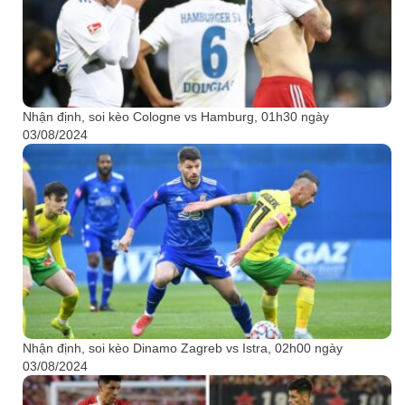
Nhận định, soi kèo Cologne vs Hamburg, 01h30 ngày
03/08/2024
Nhận định, soi kèo Dinamo Zagreb vs Istra, 02h00 ngày
03/08/2024