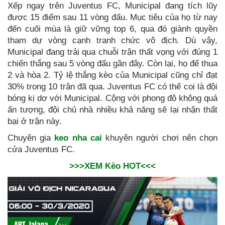
Xếp ngay trên Juventus FC, Municipal đang tích lũy
được 15 điểm sau 11 vòng đấu. Mục tiêu của họ từ nay
đến cuối mùa là giữ vững top 6, qua đó giành quyền
tham dự vòng cạnh tranh chức vô địch. Dù vậy,
Municipal đang trải qua chuỗi trận thất vọng với đúng 1
chiến thắng sau 5 vòng đấu gần đây. Còn lại, họ để thua
2 và hòa 2. Tỷ lệ thắng kèo của Municipal cũng chỉ đạt
30% trong 10 trận đã qua. Juventus FC có thể coi là đội
bóng kị dơ với Municipal. Cộng với phong độ không quá
ấn tượng, đội chủ nhà nhiều khả năng sẽ lại nhận thất
bại ở trận này.
Chuyên gia
keo nha cai
khuyên người chơi nên chọn
cửa Juventus FC.
>>>XEM Kèo HOT<<<