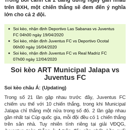
Trong bối cảnh cả 2 đang đứng ngay gần nhau
trên BXH, một chiến thắng sẽ đem đến ý nghĩa
lớn cho cả 2 đội.
Soi kèo, nhận định Deportivo Las Sabanas vs Juventus
FC 04h00 ngày 19/04/2020
Soi kèo, nhận định Juventus FC vs Deportivo Ocotal
06h00 ngày 16/04/2020
Soi kèo, nhận định Juventus FC vs Real Madriz FC
07h00 ngày 12/04/2020
Soi kèo ART Municipal Jalapa vs
Juventus FC
Soi kèo châu Á:
(Updating)
Trong số 21 lần gặp nhau trước đây, Juventus FC
chiếm ưu thế với 10 chiến thắng, trong khi Municipal
Jalapa chỉ thắng một nửa trong số đó. 2 lần gặp nhau
gần nhất tại Cúp quốc gia, mỗi đội đều có 1 chiến thắng
trên sân nhà. Tuy nhiên tính riêng tại giải VĐQG,