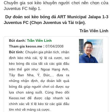
Chuyên gia soi kèo khuyên người chơi nên chọn cửa
Juventus FC hiệp 1.
Dự đoán soi kèo bóng đá ART Municipal Jalapa 1-3
Juventus FC (Chọn Juventus
và Tài trận).
Trần Viên Linh
Bút danh:
Trần Viên Linh
Tham gia keoso.me :
07/04/2008
Bút tính:
Chuyên gia phân tích, nhận
định kèo nhà cái, tỷ lệ cá cược, soi
kèo bóng đá của tất cả các giải đấu
trên thế giới như: Ngoại Hạng Anh,
Tây Ban Nha, Ý, Đức,... đưa ra
những nhận định, dự đoán kết quả
bóng đá giúp người chơi có được sự
lựa chọn sáng suốt. Cùng theo dõi
Keoso.net để được cập nhanh và
chính xác về tỉ lệ kèo từ các giải đấu
lớn nhỏ về mảng cá cược.