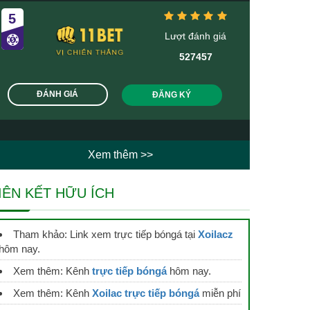
5
Lượt đánh giá
527457
ĐÁNH GIÁ
ĐĂNG KÝ
Xem thêm >>
IÊN KẾT HỮU ÍCH
Tham khảo: Link xem trực tiếp bóngá tại
Xoilacz
hôm nay.
Xem thêm: Kênh
trực tiếp bóngá
hôm nay.
Xem thêm: Kênh
Xoilac trực tiếp bóngá
miễn phí