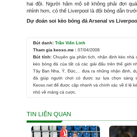
hai đội. Người hâm mộ sẽ không phải đợi qu
nhỉnh hơn, có thể Liverpool là đội bóng dẫn trước
Dự đoán soi kèo bóng đá Arsenal vs Liverpoo
Bút danh:
Trần Viên Linh
Tham gia keoso.me :
07/04/2008
Bút tính:
Chuyên gia phân tích, nhận định kèo nhà cá
kèo bóng đá của tất cả các giải đấu trên thế giới 
Tây Ban Nha, Ý, Đức,... đưa ra những nhận định, 
đá giúp người chơi có được sự lựa chọn sáng s
Keoso.net để được cập nhanh và chính xác về tỉ lệ kè
nhỏ về mảng cá cược.
TIN LIÊN QUAN