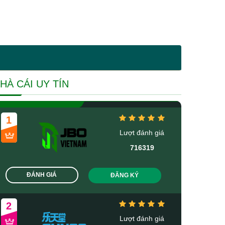
HÀ CÁI UY TÍN
1
Lượt đánh giá
716319
ĐÁNH GIÁ
ĐĂNG KÝ
2
Lượt đánh giá