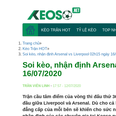
KÈO TRẬN HOT
TỶ LỆ KÈO
TOP NH
Trang chủ
»
Kèo Trận HOT
»
Soi kèo, nhận định Arsenal vs Liverpool 02h15 ngày 16
Soi kèo, nhận định Arsen
16/07/2020
-
TRẦN VIÊN LINH
17:57 - 12/07/2020
Trận cầu tâm điểm của vòng thi đấu thứ 3
đầu giữa Liverpool và Arsenal. Dù cho cả 
đẳng cấp của mỗi bên sẽ khiến cho sức n
nhận định của các chuyên gia tại Keoso.n