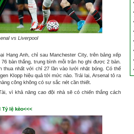
enal vs Liverpool
oại Hạng Anh, chỉ sau Manchester City, trên bảng xếp
76 bàn thắng, trung bình mỗi trận họ ghi được 2 bàn.
n thua nhất với chỉ 27 lần vào lưới nhặt bóng. Có thể
gen Klopp hiệu quả tới mức nào. Trái lại, Arsenal tỏ ra
hàng công không có sự sắc nét cần thiết.
ài, vì khả năng cao đội nhà sẽ có chiến thắng cách
Tỷ lệ kèo<<<