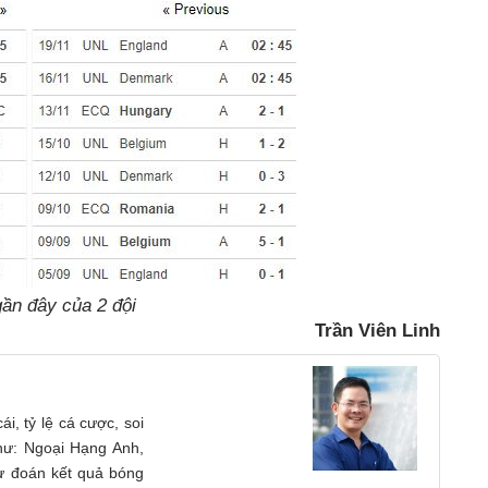
ần đây của 2 đội
Trần Viên Linh
i, tỷ lệ cá cược, soi
như: Ngoại Hạng Anh,
dự đoán kết quả bóng