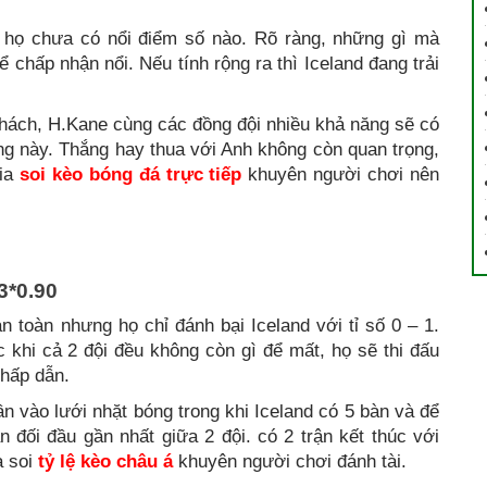
a, họ chưa có nổi điểm số nào. Rõ ràng, những gì mà
 chấp nhận nổi. Nếu tính rộng ra thì Iceland đang trải
khách, H.Kane cùng các đồng đội nhiều khả năng sẽ có
ng này. Thắng hay thua với Anh không còn quan trọng,
gia
soi kèo bóng đá trực tiếp
khuyên người chơi nên
/3*0.90
n toàn nhưng họ chỉ đánh bại Iceland với tỉ số 0 – 1.
 khi cả 2 đội đều không còn gì để mất, họ sẽ thi đấu
hấp dẫn.
ần vào lưới nhặt bóng trong khi Iceland có 5 bàn và để
n đối đầu gần nhất giữa 2 đội. có 2 trận kết thúc với
a soi
tỷ lệ kèo châu á
khuyên người chơi đánh tài.