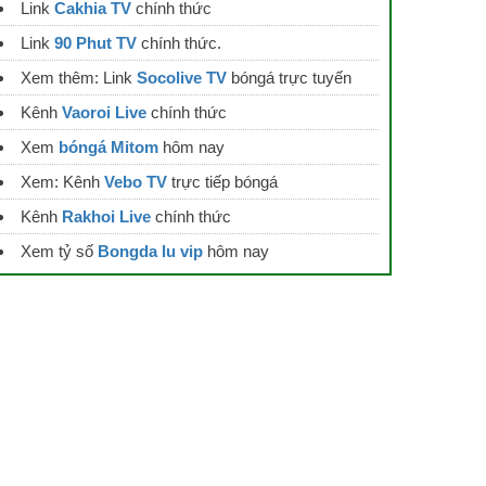
Link
Cakhia TV
chính thức
Link
90 Phut TV
chính thức.
Xem thêm: Link
Socolive TV
bóngá trực tuyến
Kênh
Vaoroi Live
chính thức
Xem
bóngá Mitom
hôm nay
Xem: Kênh
Vebo TV
trực tiếp bóngá
Kênh
Rakhoi Live
chính thức
Xem tỷ số
Bongda lu vip
hôm nay