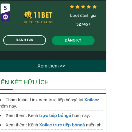
5
Lượt đánh giá
527457
ĐÁNH GIÁ
ĐĂNG KÝ
Xem thêm >>
IÊN KẾT HỮU ÍCH
Tham khảo: Link xem trực tiếp bóngá tại
Xoilacz
hôm nay.
Xem thêm: Kênh
trực tiếp bóngá
hôm nay.
Xem thêm: Kênh
Xoilac trực tiếp bóngá
miễn phí