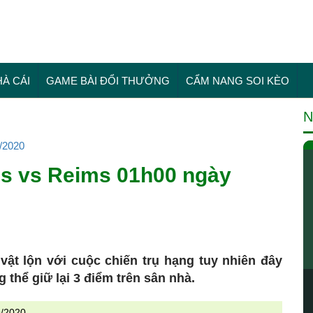
À CÁI
GAME BÀI ĐỔI THƯỞNG
CẨM NANG SOI KÈO
N
/2020
ns vs Reims 01h00 ngày
vật lộn với cuộc chiến trụ hạng tuy nhiên đây
 thể giữ lại 3 điểm trên sân nhà.
9/2020