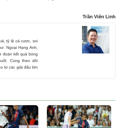
Trần Viên Linh
i, tỷ lệ cá cược, soi
như: Ngoại Hạng Anh,
dự đoán kết quả bóng
uốt. Cùng theo dõi
o từ các giải đấu lớn