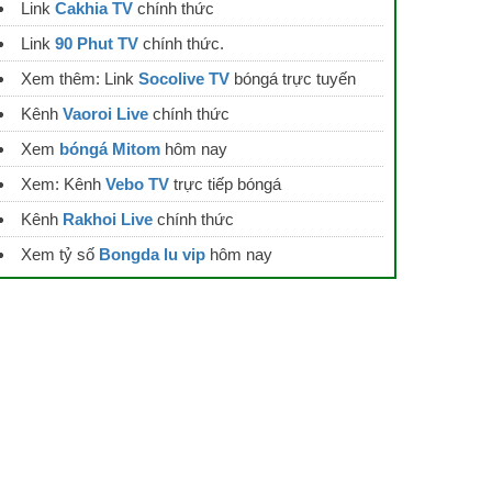
Link
Cakhia TV
chính thức
Link
90 Phut TV
chính thức.
Xem thêm: Link
Socolive TV
bóngá trực tuyến
Kênh
Vaoroi Live
chính thức
Xem
bóngá Mitom
hôm nay
Xem: Kênh
Vebo TV
trực tiếp bóngá
Kênh
Rakhoi Live
chính thức
Xem tỷ số
Bongda lu vip
hôm nay