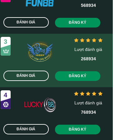
568934
ĐÁNH GIÁ
ĐĂNG KÝ
3
Lượt đánh giá
268934
ĐÁNH GIÁ
ĐĂNG KÝ
4
Lượt đánh giá
768934
ĐÁNH GIÁ
ĐĂNG KÝ