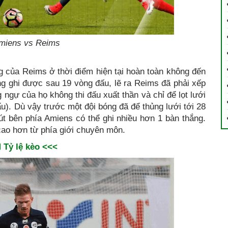
Amiens vs Reims
g của Reims ở thời điểm hiện tại hoàn toàn không đến
ng ghi được sau 19 vòng đấu, lẽ ra Reims đã phải xếp
 ngự của họ không thi đấu xuất thần và chỉ để lọt lưới
ấu). Dù vậy trước một đội bóng đã để thủng lưới tới 28
t bên phía Amiens có thể ghi nhiều hơn 1 bàn thắng.
cao hơn từ phía giới chuyên môn.
Tỷ lệ kèo <<<