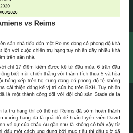
/2020
3/08/2020
Amiens vs Reims
rên sân nhà tiếp đón một Reims đang có phong độ khá
t lộn với cuộc chiến trụ hạng tuy nhiên đây nhiều khả
ểm trên sân nhà.
với chỉ 17 điểm kiếm được kể từ đầu mùa. 6 trận đấu
ng biết mùi chiến thắng với thành tích thua 5 và hòa
 đội bóng xếp trên họ cũng đang có phong độ tệ không
s cải thiện đáng kể vị trí của họ trên BXH. Tuy nhiên
đã là một thành công đối với đội chủ sân Stade de la
n là trụ hạng thì có thể nói Reims đã sớm hoàn thành
óm xuống hạng đã là quá đủ để huấn luyện viên David
ành vé dự cúp châu Âu gần như là không có bởi vậy từ
hi đấu một cách ung dung bởi mục tiêu thi đấu giờ đã