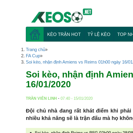
KÈO TRẬN HOT
TỶ LỆ KÈO
TOP NH
Trang chủ
»
FA Cup
»
Soi kèo, nhận định Amiens vs Reims 01h00 ngày 16/01
Soi kèo, nhận định Amie
16/01/2020
-
TRẦN VIÊN LINH
07:40 - 15/01/2020
Đội chủ nhà đang rất khát điểm khi phải 
nhiều khả năng sẽ là trận đấu mà họ không
Soi kèo, nhận định Reims vs PSG 02h00 ngày 28/0