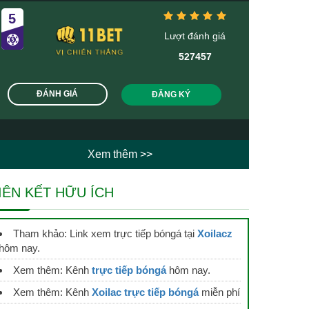
5
Lượt đánh giá
527457
ĐÁNH GIÁ
ĐĂNG KÝ
Xem thêm >>
IÊN KẾT HỮU ÍCH
Tham khảo: Link xem trực tiếp bóngá tại
Xoilacz
hôm nay.
Xem thêm: Kênh
trực tiếp bóngá
hôm nay.
Xem thêm: Kênh
Xoilac trực tiếp bóngá
miễn phí