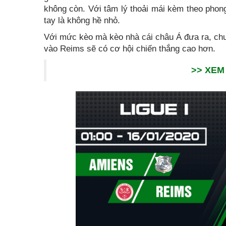
không còn. Với tâm lý thoải mái kèm theo phong
tay là không hề nhỏ.
Với mức kèo mà kèo nhà cái châu Á đưa ra, chuy
vào Reims sẽ có cơ hội chiến thắng cao hơn.
>> XEM