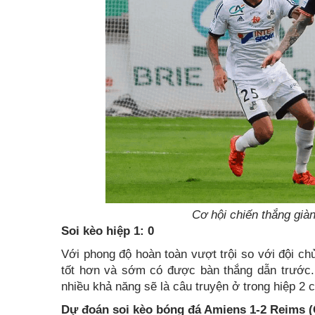
Cơ hội chiến thắng già
Soi kèo hiệp 1: 0
Với phong độ hoàn toàn vượt trội so với đội c
tốt hơn và sớm có được bàn thắng dẫn trước.
nhiều khả năng sẽ là câu truyện ở trong hiệp 2 c
Dự đoán
soi kèo bóng đá Amiens 1-2 Reims (